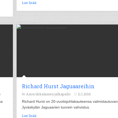
Lue lisää
Richard Hurst Jaguaareihin
6
Amerikkalainen jalkapallo
11.1.2016
sa
Richard Hurst on 20-vuotisjuhlakauteensa valmistautuvan
Jyväskylän Jaguaarien tuorein vahvistus.
Lue lisää