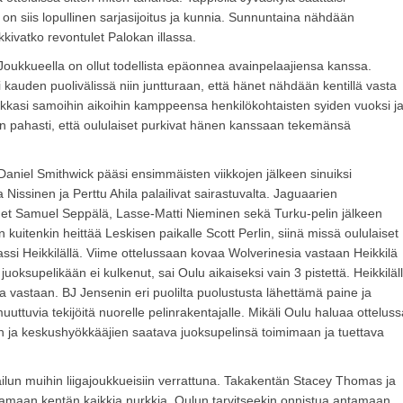
on siis lopullinen sarjasijoitus ja kunnia. Sunnuntaina nähdään
kkivatko revontulet Palokan illassa.
 Joukkueella on ollut todellista epäonnea avainpelaajiensa kanssa.
auden puolivälissä niin juntturaan, että hänet nähdään kentillä vasta
kkasi samoihin aikoihin kamppeensa henkilökohtaisten syiden vuoksi j
niin pahasti, että oululaiset purkivat hänen kanssaan tekemänsä
Daniel Smithwick pääsi ensimmäisten viikkojen jälkeen sinuiksi
ssinen ja Perttu Ahila palailivat sairastuvalta. Jaguaarien
iehet Samuel Seppälä, Lasse-Matti Nieminen sekä Turku-pelin jälkeen
n kuitenkin heittää Leskisen paikalle Scott Perlin, siinä missä oululaiset
ssi Heikkilällä. Viime ottelussaan kovaa Wolverinesia vastaan Heikkilä
juoksupelikään ei kulkenut, sai Oulu aikaiseksi vain 3 pistettä. Heikkiläl
 vastaan. BJ Jensenin eri puolilta puolustusta lähettämä paine ja
uttuvia tekijöitä nuorelle pelinrakentajalle. Mikäli Oulu haluaa otteluss
sten ja keskushyökkääjien saatava juoksupelinsä toimimaan ja tuettava
ilun muihin liigajoukkueisiin verrattuna. Takakentän Stacey Thomas ja
amaan kentän kaikkia nurkkia. Oulun tarvitseekin onnistua antamaan