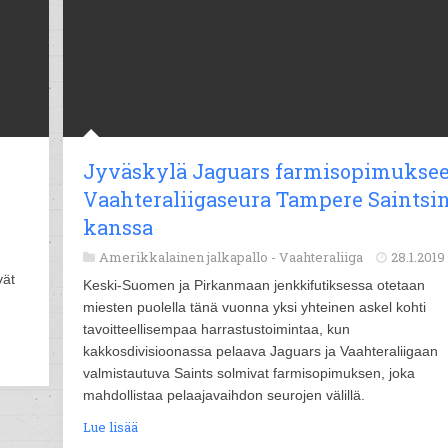
Jyväskylä Jaguars farmisopimukse
Vaahteraliigaseura Tampere Saintsi
kanssa
Amerikkalainen jalkapallo -
Vaahteraliiga
28.1.2019
vät
Keski-Suomen ja Pirkanmaan jenkkifutiksessa otetaan
miesten puolella tänä vuonna yksi yhteinen askel kohti
tavoitteellisempaa harrastustoimintaa, kun
kakkosdivisioonassa pelaava Jaguars ja Vaahteraliigaan
valmistautuva Saints solmivat farmisopimuksen, joka
mahdollistaa pelaajavaihdon seurojen välillä.
Lue lisää