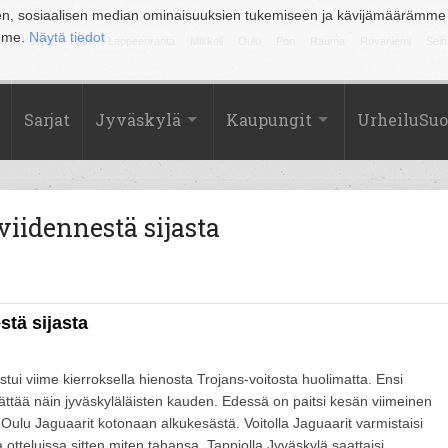
en, sosiaalisen median ominaisuuksien tukemiseen ja kävijämäärämme
amme.
Näytä tiedot
la
Kuopio
Lahti
Lappeenranta
Mikkeli
Oulu
Pori
Rauma
Rovaniemi
Sein
Sarjat
Jyväskylä
Kaupungit
UrheiluSu
iidennestä sijasta
stä sijasta
tui viime kierroksella hienosta Trojans-voitosta huolimatta. Ensi
ättää näin jyväskyläläisten kauden. Edessä on paitsi kesän viimeinen
Oulu Jaguaarit kotonaan alkukesästä. Voitolla Jaguaarit varmistaisi
 otteluissa sitten miten tahansa. Tappiolla Jyväskylä saattaisi