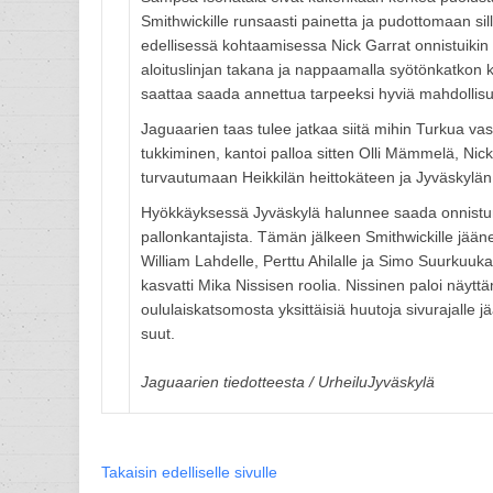
Smithwickille runsaasti painetta ja pudottomaan sil
edellisessä kohtaamisessa Nick Garrat onnistuik
aloituslinjan takana ja nappaamalla syötönkatkon 
saattaa saada annettua tarpeeksi hyviä mahdollisu
Jaguaarien taas tulee jatkaa siitä mihin Turkua va
tukkiminen, kantoi palloa sitten Olli Mämmelä, Nic
turvautumaan Heikkilän heittokäteen ja Jyväskyl
Hyökkäyksessä Jyväskylä halunnee saada onnistumi
pallonkantajista. Tämän jälkeen Smithwickille jääne
William Lahdelle, Perttu Ahilalle ja Simo Suurkuu
kasvatti Mika Nissisen roolia. Nissinen paloi näytt
oululaiskatsomosta yksittäisiä huutoja sivurajalle 
suut.
Jaguaarien tiedotteesta / UrheiluJyväskylä
Takaisin edelliselle sivulle