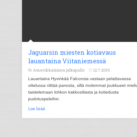
Jaguarsin miesten kotiavaus
lauantaina Viitaniemessä
Amerikkalainen jalkapallo
12.7.2019
Lauantaina Hyvinkää Falconsia vastaan pelattavassa
ottelussa riittää panosta, sillä molemmat joukkueet mieli
taistelemaan lohkon kakkostilasta ja kotiedusta
pudotuspeleihin.
Lue lisää