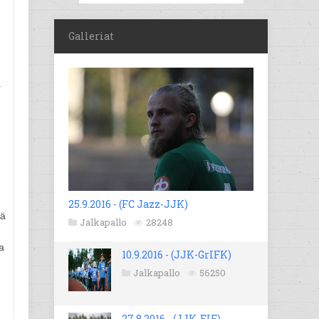
Galleriat
a
25.9.2016 - (FC Jazz-JJK)
lä
Jalkapallo
28248
a
10.9.2016 - (JJK-GrIFK)
Jalkapallo
56250
27.8.2016 - (JJK-EIF)