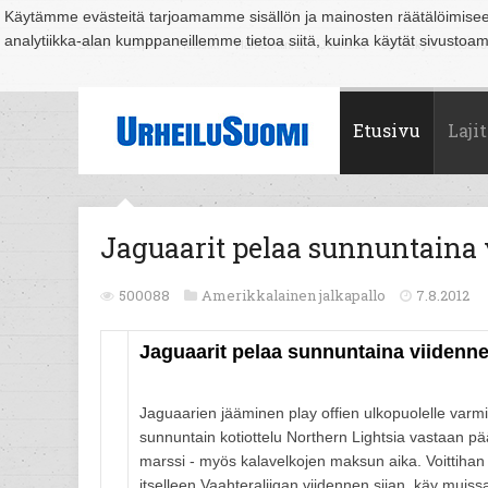
Käytämme evästeitä tarjoamamme sisällön ja mainosten räätälöimise
analytiikka-alan kumppaneillemme tietoa siitä, kuinka käytät sivusto
Suomi
Espoo
Helsinki
Hämeenlinna
Joensuu
Jyväskylä
Kouvo
Etusivu
Lajit
Jaguaarit pelaa sunnuntaina v
500088
Amerikkalainen jalkapallo
7.8.2012
Jaguaarit pelaa sunnuntaina viidenne
Jaguaarien jääminen play offien ulkopuolelle varmis
sunnuntain kotiottelu Northern Lightsia vastaan pä
marssi - myös kalavelkojen maksun aika. Voittihan 
itselleen Vaahteraliigan viidennen sijan, käy muissa