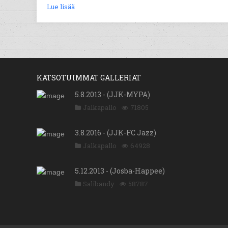
Lue lisää
KATSOTUIMMAT GALLERIAT
5.8.2013 - (JJK-MYPA)
Jalkapallo
71805
3.8.2016 - (JJK-FC Jazz)
Jalkapallo
64928
5.12.2013 - (Josba-Happee)
Salibandy
58787