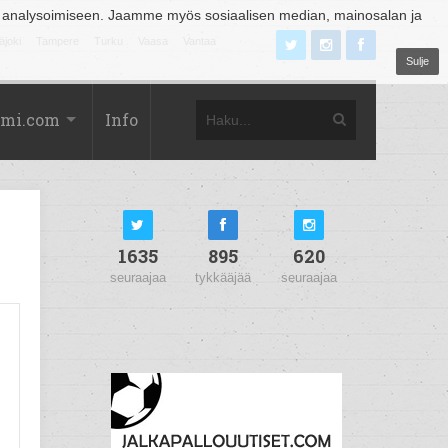
 analysoimiseen. Jaamme myös sosiaalisen median, mainosalan ja
äjoki
Tampere
Turku
Vaasa
Vantaa
Sulje
omi.com
Info
1635
895
620
seuraajaa
tykkääjää
seuraajaa