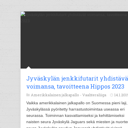
Jyväskylän jenkkifutarit yhdistävä
voimansa, tavoitteena Hippos 2023
Amerikkalainen jalkapallo -
Vaahteraliiga
14.1.201
Vaikka amerikkalainen jalkapallo on Suomessa pieni laji,
Jyväskylässä pyöritetty harrastustoimintaa useassa eri
seurassa. Toiminnan kasvattamiseksi ja kehittämiseksi
naisten seura Jyväskylä Jaguars sekä miesten ja nuorte