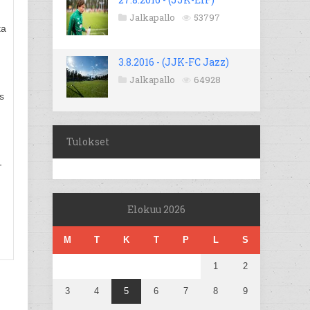
Jalkapallo
53797
ta
3.8.2016 - (JJK-FC Jazz)
Jalkapallo
64928
s
Tulokset
-
Elokuu 2026
M
T
K
T
P
L
S
1
2
3
4
5
6
7
8
9