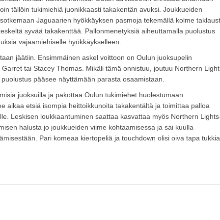
loin tällöin tukimiehiä juonikkaasti takakentän avuksi. Joukkueiden
in sotkemaan Jaguaarien hyökkäyksen pasmoja tekemällä kolme taklaus
keskeltä syvää takakenttää. Pallonmenetyksiä aiheuttamalla puolustus
uksia vajaamiehiselle hyökkäykselleen.
staan jäätiin. Ensimmäinen askel voittoon on Oulun juoksupelin
k Garret tai Stacey Thomas. Mikäli tämä onnistuu, joutuu Northern Light
än puolustus pääsee näyttämään parasta osaamistaan.
sia juoksuilla ja pakottaa Oulun tukimiehet huolestumaan
e aikaa etsiä isompia heittoikkunoita takakentältä ja toimittaa palloa
kalle. Leskisen loukkaantuminen saattaa kasvattaa myös Northern Lights
ämisen halusta jo joukkueiden viime kohtaamisessa ja sai kuulla
jäämisestään. Pari komeaa kiertopeliä ja touchdown olisi oiva tapa tukkia