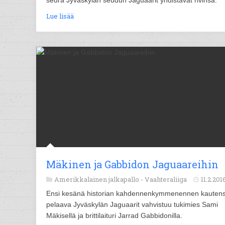
seura Jyväskylän seudun Jaguaarit yhdistävät rivinsä.
Lue lisää
Mäkinen ja Gabbidon Jaguaareihin
Amerikkalainen jalkapallo -
Vaahteraliiga
11.2.201
Ensi kesänä historian kahdennenkymmenennen kauten
pelaava Jyväskylän Jaguaarit vahvistuu tukimies Sami
Mäkisellä ja brittilaituri Jarrad Gabbidonilla.