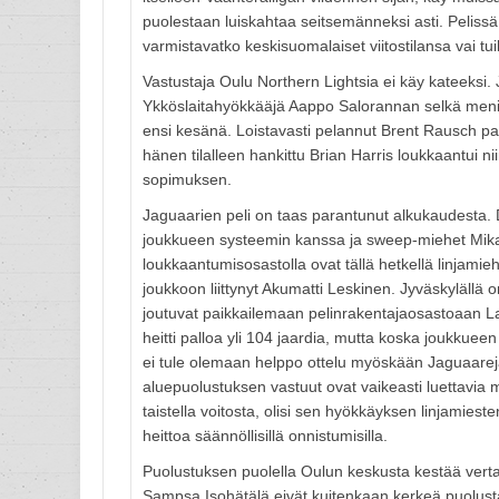
puolestaan luiskahtaa seitsemänneksi asti. Pelissä 
varmistavatko keskisuomalaiset viitostilansa vai tui
Vastustaja Oulu Northern Lightsia ei käy kateeksi.
Ykköslaitahyökkääjä Aappo Salorannan selkä meni k
ensi kesänä. Loistavasti pelannut Brent Rausch pa
hänen tilalleen hankittu Brian Harris loukkaantui 
sopimuksen.
Jaguaarien peli on taas parantunut alkukaudesta. 
joukkueen systeemin kanssa ja sweep-miehet Mika Ni
loukkaantumisosastolla ovat tällä hetkellä linjam
joukkoon liittynyt Akumatti Leskinen. Jyväskylällä o
joutuvat paikkailemaan pelinrakentajaosastoaan La
heitti palloa yli 104 jaardia, mutta koska joukkueen 
ei tule olemaan helppo ottelu myöskään Jaguaareja
aluepuolustuksen vastuut ovat vaikeasti luettavia mu
taistella voitosta, olisi sen hyökkäyksen linjamie
heittoa säännöllisillä onnistumisilla.
Puolustuksen puolella Oulun keskusta kestää verta
Sampsa Isohätälä eivät kuitenkaan kerkeä puolust