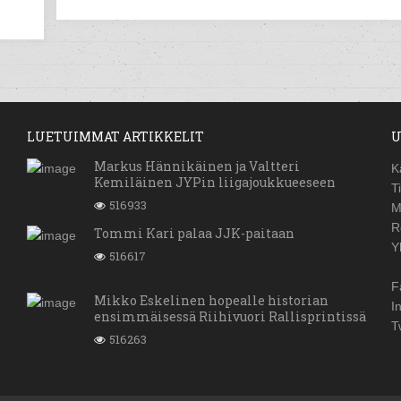
LUETUIMMAT ARTIKKELIT
U
Markus Hännikäinen ja Valtteri
K
Kemiläinen JYPin liigajoukkueeseen
T
516933
M
R
Tommi Kari palaa JJK-paitaan
Y
516617
F
Mikko Eskelinen hopealle historian
I
ensimmäisessä Riihivuori Rallisprintissä
T
516263