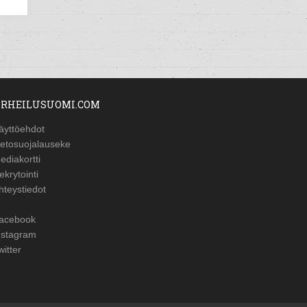
RHEILUSUOMI.COM
äyttöehdot
ietosuojalauseke
ediakortti
ekrytointi
hteystiedot
acebook
nstagram
witter