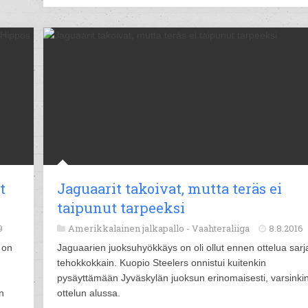
t
Jaguaarit takoivat, mutta teräs ei
taipunut tarpeeksi
9
Amerikkalainen jalkapallo -
Vaahteraliiga
8.8.2016
 on
Jaguaarien juoksuhyökkäys on oli ollut ennen ottelua sarj
tehokkokkain. Kuopio Steelers onnistui kuitenkin
pysäyttämään Jyväskylän juoksun erinomaisesti, varsinki
n
ottelun alussa.