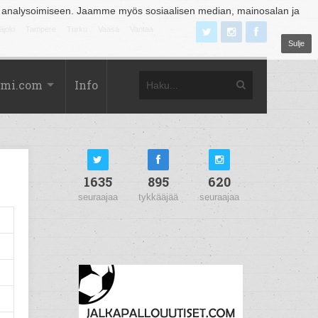
 analysoimiseen. Jaamme myös sosiaalisen median, mainosalan ja
äjoki
Tampere
Turku
Vaasa
Vantaa
Sulje
omi.com
Info
1635
895
620
seuraajaa
tykkääjää
seuraajaa