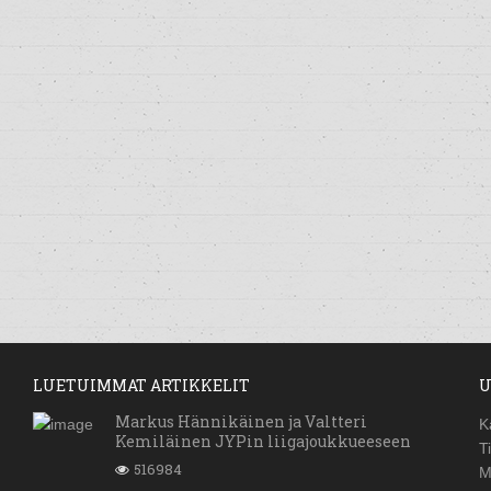
LUETUIMMAT ARTIKKELIT
U
Markus Hännikäinen ja Valtteri
K
Kemiläinen JYPin liigajoukkueeseen
T
516984
M