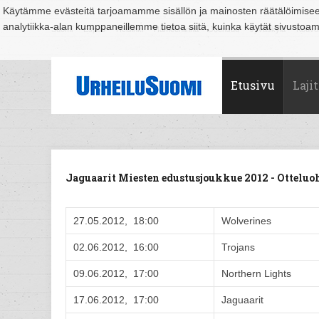
Käytämme evästeitä tarjoamamme sisällön ja mainosten räätälöimise
analytiikka-alan kumppaneillemme tietoa siitä, kuinka käytät sivusto
Suomi
Espoo
Helsinki
Hämeenlinna
Joensuu
Jyväskylä
Kouvo
Etusivu
Lajit
Jaguaarit Miesten edustusjoukkue 2012 - Ottel
27.05.2012, 18:00
Wolverines
02.06.2012, 16:00
Trojans
09.06.2012, 17:00
Northern Lights
17.06.2012, 17:00
Jaguaarit