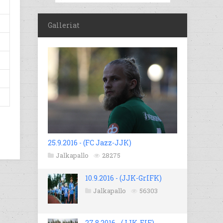
Galleriat
25.9.2016 - (FC Jazz-JJK)
Jalkapallo
28275
10.9.2016 - (JJK-GrIFK)
Jalkapallo
56303
27.8.2016 - (JJK-EIF)