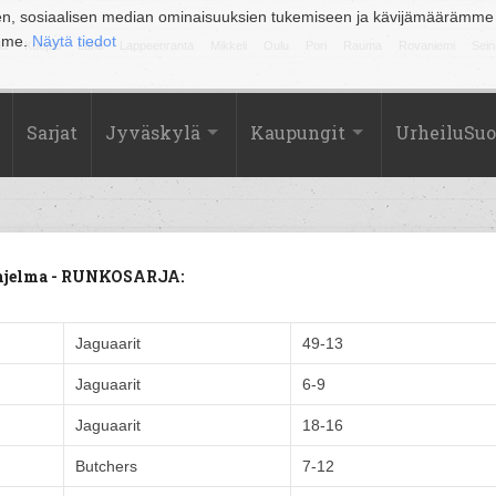
en, sosiaalisen median ominaisuuksien tukemiseen ja kävijämäärämme
amme.
Näytä tiedot
la
Kuopio
Lahti
Lappeenranta
Mikkeli
Oulu
Pori
Rauma
Rovaniemi
Sein
Sarjat
Jyväskylä
Kaupungit
UrheiluSu
uohjelma - RUNKOSARJA:
Jaguaarit
49-13
Jaguaarit
6-9
Jaguaarit
18-16
Butchers
7-12