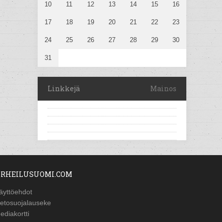
10
11
12
13
14
15
16
17
18
19
20
21
22
23
24
25
26
27
28
29
30
31
Linkkejä
Mainos
RHEILUSUOMI.COM
äyttöehdot
ietosuojalauseke
ediakortti