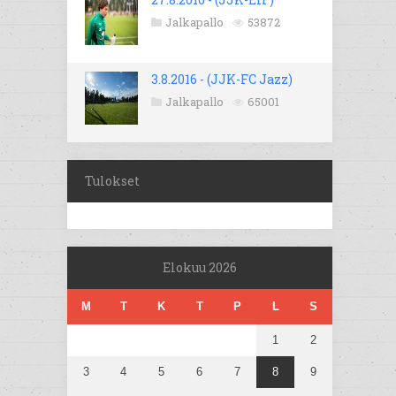
Jalkapallo
53872
3.8.2016 - (JJK-FC Jazz)
Jalkapallo
65001
Tulokset
Elokuu 2026
M
T
K
T
P
L
S
1
2
3
4
5
6
7
8
9