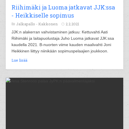
Riihimäki ja Luoma jatkavat JJK:ssa
- Heikkiselle sopimus
Jalkapallo -
Kakkonen
2.2.2021
JJK:n alakerran vahvistaminen jatkuu: Kettuvahti Aati
Riihimäki ja laitapuolustaja Juho Luoma jatkavat JJK:ssa
kaudella 2021. B-nuorten viime kauden maalivahti Joni
Heikkinen liittyy niinikään sopimuspelaajien joukkoon.
Lue lisää