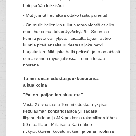
heti perään leikkisästi:
- Mut junnut hei, älkää ottako tästä paineita!
- On mulle itellenikin tullut suoraa viestiä et aika
moni halus mut takas Jyväskylään. Se on iso
kunnia josta oon ylpee. Toisaalta tajuun et tuo
kunnia pitää ansaita uudestaan joka hetki
harjoituskentällä, joka hetki pelissä, jotta on aidosti
sen arvoinen myös jatkossa, Tommi toteaa
nöyränä.
Tommi oman edustusjoukkueuransa
alkuaikoina
”Paljon, paljon lahjakkuutta”
Vasta 27-vuotiaana Tommi edustaa nykyisen
kettulauman konkariosastoa yli sadalla
liigaottelullaan ja JJK-paidassa takomillaan lähes
50 maalillaan. Millaisena Kari näkee
nykyjoukkueen koostumuksen ja oman roolinsa