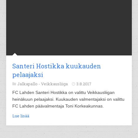
Santeri Hostikka kuukauden
pelaajaksi
Jalkapallo -
Veikkausliiga
3.8.2017
FC Lahden Santeri Hostikka on valittu Veikkausliigan
heinäkuun pelaajaksi. Kuukauden valmentajaksi on valittu
FC Lahden päävalmentaja Toni Korkeakunnas.
Lue lisää