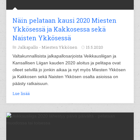
Näin pelataan kausi 2020 Miesten
Ykkösessä ja Kakkosessa sekä
Naisten Ykkösessä
Jalkapallo -
Miesten Ykkönen
15.5.2020
Valtakunnallisista jalkapallosarjoista Veikkausliigan ja
Kansallisen Liigan kauden 2020 aloitus ja pelitapa ovat
olleet selvillä jo jonkin aikaa ja nyt myös Miesten Ykkösen
ja Kakkosen sekä Naisten Ykkösen osalta asioissa on
päästy ratkaisuun.
Lue lisää