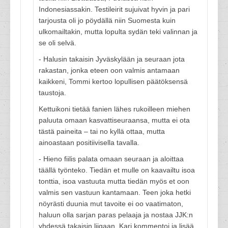
Indonesiassakin. Testileirit sujuivat hyvin ja pari
tarjousta oli jo pöydällä niin Suomesta kuin
ulkomailtakin, mutta lopulta sydän teki valinnan ja
se oli selvä.
- Halusin takaisin Jyväskylään ja seuraan jota
rakastan, jonka eteen oon valmis antamaan
kaikkeni, Tommi kertoo lopullisen päätöksensä
taustoja.
Kettuikoni tietää fanien lähes rukoilleen miehen
paluuta omaan kasvattiseuraansa, mutta ei ota
tästä paineita – tai no kyllä ottaa, mutta
ainoastaan positiivisella tavalla.
- Hieno fiilis palata omaan seuraan ja aloittaa
täällä työnteko. Tiedän et mulle on kaavailtu isoa
tonttia, isoa vastuuta mutta tiedän myös et oon
valmis sen vastuun kantamaan. Teen joka hetki
nöyrästi duunia mut tavoite ei oo vaatimaton,
haluun olla sarjan paras pelaaja ja nostaa JJK:n
yhdessä takaisin liigaan, Kari kommentoi ja lisää