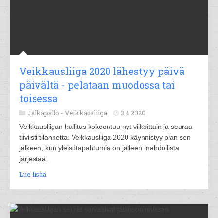
Veikkausliiga 2020 lähestyy päivä
päivältä - pelataan muodossa tai
toisessa
Jalkapallo -
Veikkausliiga
3.4.2020
Veikkausliigan hallitus kokoontuu nyt viikoittain ja seuraa
tiiviisti tilannetta. Veikkausliiga 2020 käynnistyy pian sen
jälkeen, kun yleisötapahtumia on jälleen mahdollista
järjestää.
Lue lisää