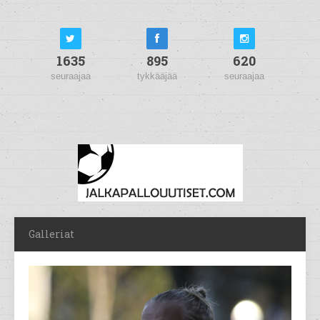
1635
895
620
seuraajaa
tykkääjää
seuraajaa
Galleriat