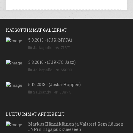
KATSOTUIMMAT GALLERIAT
5.8.2013 - (JJK-MYPA)
Jalkapallo
71871
3.8.2016 - (JJK-FC Jazz)
Jalkapallo
65000
5.12.2013 - (Josba-Happee)
Salibandy
58874
LUETUIMMAT ARTIKKELIT
Markus Hännikäinen ja Valtteri Kemiläinen
JYPin liigajoukkueeseen