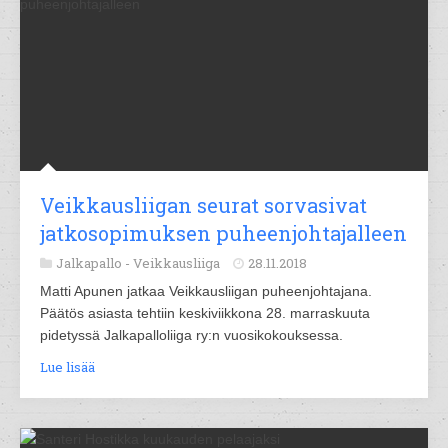
Veikkausliigan seurat sorvasivat
jatkosopimuksen puheenjohtajalleen
Jalkapallo -
Veikkausliiga
28.11.2018
Matti Apunen jatkaa Veikkausliigan puheenjohtajana.
Päätös asiasta tehtiin keskiviikkona 28. marraskuuta
pidetyssä Jalkapalloliiga ry:n vuosikokouksessa.
Lue lisää