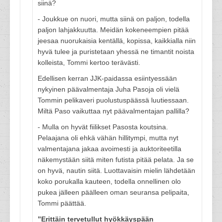
siinä?
- Joukkue on nuori, mutta siinä on paljon, todella
paljon lahjakkuutta. Meidän kokeneempien pitää
jeesaa nuorukaisia kentällä, kopissa, kaikkialla niin
hyvä tulee ja puristetaan yhessä ne timantit noista
kolleista, Tommi kertoo terävästi.
Edellisen kerran JJK-paidassa esiintyessään
nykyinen päävalmentaja Juha Pasoja oli vielä
Tommin pelikaveri puolustuspäässä luutiessaan.
Miltä Paso vaikuttaa nyt päävalmentajan pallilla?
- Mulla on hyvät fiilikset Pasosta koutsina.
Pelaajana oli ehkä vähän hillitympi, mutta nyt
valmentajana jakaa avoimesti ja auktoriteetilla
näkemystään siitä miten futista pitää pelata. Ja se
on hyvä, nautin siitä. Luottavaisin mielin lähdetään
koko porukalla kauteen, todella onnellinen olo
pukea jälleen päälleen oman seuransa pelipaita,
Tommi päättää.
”Erittäin tervetullut hyökkäyspään