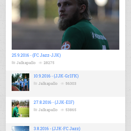
25.9.2016 - (FC Jazz-JJK)
Jalkapallo
28275
10.9.2016 - (JJK-GrIFK)
Jalkapallo
56303
27.8.2016 - (JJK-EIF)
Jalkapallo
53865
3.8.2016 - (JJK-FC Jazz)