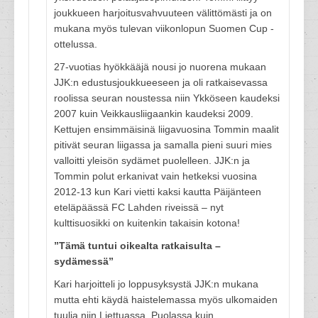
joukkueen harjoitusvahvuuteen välittömästi ja on
mukana myös tulevan viikonlopun Suomen Cup -
ottelussa.
27-vuotias hyökkääjä nousi jo nuorena mukaan
JJK:n edustusjoukkueeseen ja oli ratkaisevassa
roolissa seuran noustessa niin Ykköseen kaudeksi
2007 kuin Veikkausliigaankin kaudeksi 2009.
Kettujen ensimmäisinä liigavuosina Tommin maalit
pitivät seuran liigassa ja samalla pieni suuri mies
valloitti yleisön sydämet puolelleen. JJK:n ja
Tommin polut erkanivat vain hetkeksi vuosina
2012-13 kun Kari vietti kaksi kautta Päijänteen
eteläpäässä FC Lahden riveissä – nyt
kulttisuosikki on kuitenkin takaisin kotona!
”Tämä tuntui oikealta ratkaisulta –
sydämessä”
Kari harjoitteli jo loppusyksystä JJK:n mukana
mutta ehti käydä haistelemassa myös ulkomaiden
tuulia niin Liettuassa, Puolassa kuin