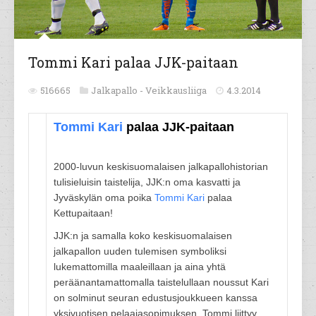
Tommi Kari palaa JJK-paitaan
516665
Jalkapallo -
Veikkausliiga
4.3.2014
Tommi Kari
palaa JJK-paitaan
2000-luvun keskisuomalaisen jalkapallohistorian
tulisieluisin taistelija, JJK:n oma kasvatti ja
Jyväskylän oma poika
Tommi Kari
palaa
Kettupaitaan!
JJK:n ja samalla koko keskisuomalaisen
jalkapallon uuden tulemisen symboliksi
lukemattomilla maaleillaan ja aina yhtä
peräänantamattomalla taistelullaan noussut Kari
on solminut seuran edustusjoukkueen kanssa
yksivuotisen pelaajasopimuksen. Tommi liittyy