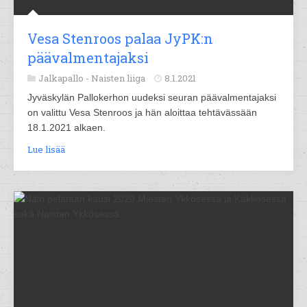
Vesa Stenroos palaa JyPK:n
päävalmentajaksi
Jalkapallo -
Naisten liiga
8.1.2021
Jyväskylän Pallokerhon uudeksi seuran päävalmentajaksi
on valittu Vesa Stenroos ja hän aloittaa tehtävässään
18.1.2021 alkaen.
Lue lisää