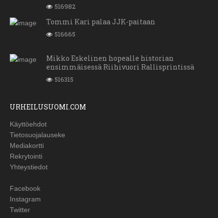
516982
Tommi Kari palaa JJK-paitaan
516665
Mikko Eskelinen hopealle historian
ensimmäisessä Riihivuori Rallisprintissä
516315
URHEILUSUOMI.COM
Käyttöehdot
Tietosuojalauseke
Mediakortti
Rekrytointi
Yhteystiedot
Facebook
Instagram
Twitter