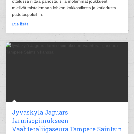
ottelussa riittää panosta, sillä molemmat joukkueet
mielivät taistelemaan lohkon kakkostilasta ja kotiedusta
pudotuspeleihin.
Lue lisää
Jyväskylä Jaguars
farmisopimukseen
Vaahteraliigaseura Tampere Saintsin