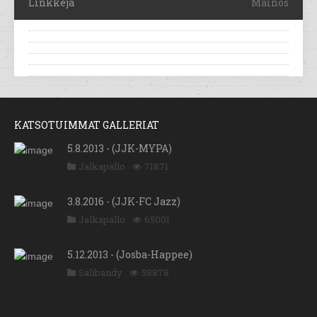
Linkkejä
Mainos
KATSOTUIMMAT GALLERIAT
5.8.2013 - (JJK-MYPA)
Jalkapallo
71871
3.8.2016 - (JJK-FC Jazz)
Jalkapallo
65001
5.12.2013 - (Josba-Happee)
Salibandy
58878