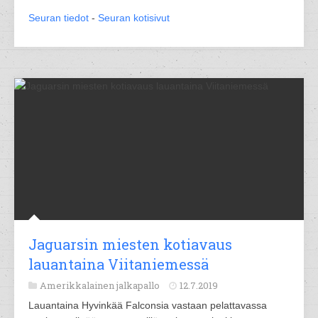
Seuran tiedot
-
Seuran kotisivut
Jaguarsin miesten kotiavaus
lauantaina Viitaniemessä
Amerikkalainen jalkapallo
12.7.2019
Lauantaina Hyvinkää Falconsia vastaan pelattavassa