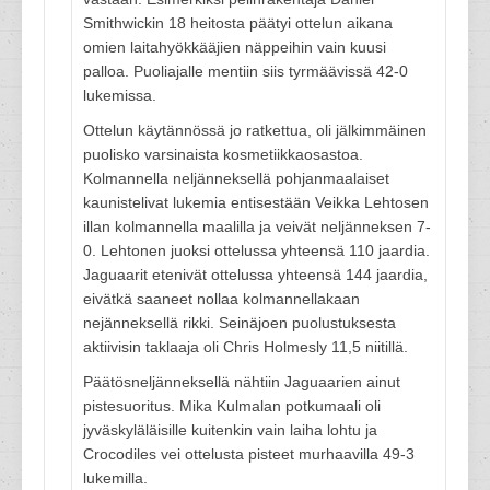
Smithwickin 18 heitosta päätyi ottelun aikana
omien laitahyökkääjien näppeihin vain kuusi
palloa. Puoliajalle mentiin siis tyrmäävissä 42-0
lukemissa.
Ottelun käytännössä jo ratkettua, oli jälkimmäinen
puolisko varsinaista kosmetiikkaosastoa.
Kolmannella neljänneksellä pohjanmaalaiset
kaunistelivat lukemia entisestään Veikka Lehtosen
illan kolmannella maalilla ja veivät neljänneksen 7-
0. Lehtonen juoksi ottelussa yhteensä 110 jaardia.
Jaguaarit etenivät ottelussa yhteensä 144 jaardia,
eivätkä saaneet nollaa kolmannellakaan
nejänneksellä rikki. Seinäjoen puolustuksesta
aktiivisin taklaaja oli Chris Holmesly 11,5 niitillä.
Päätösneljänneksellä nähtiin Jaguaarien ainut
pistesuoritus. Mika Kulmalan potkumaali oli
jyväskyläläisille kuitenkin vain laiha lohtu ja
Crocodiles vei ottelusta pisteet murhaavilla 49-3
lukemilla.