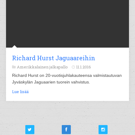
Richard Hurst Jaguaareihin
Amerikkalainen jalkapallo
11.1.2016
Richard Hurst on 20-vuotisjuhlakauteensa valmistautuvan
Jyväskylän Jaguaarien tuorein vahvistus.
Lue lisää