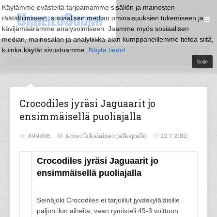
Käytämme evästeitä tarjoamamme sisällön ja mainosten
räätälöimiseen, sosiaalisen median ominaisuuksien tukemiseen ja
kävijämäärämme analysoimiseen. Jaamme myös sosiaalisen
median, mainosalan ja analytiikka-alan kumppaneillemme tietoa siitä,
kuinka käytät sivustoamme.
Näytä tiedot
Sulje
Crocodiles jyräsi Jaguaarit jo
ensimmäisellä puoliajalla
499886
Amerikkalainen jalkapallo
23.7.2012
Crocodiles jyräsi Jaguaarit jo
ensimmäisellä puoliajalla
Seinäjoki Crocodiles ei tarjoillut jyväskyläläisille
paljon ilon aiheita, vaan rymisteli 49-3 voittoon