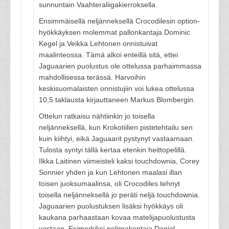
sunnuntain Vaahteraliigakierroksella.
Ensimmäisellä neljänneksellä Crocodilesin option-
hyökkäyksen molemmat pallonkantaja Dominic
Kegel ja Veikka Lehtonen onnistuivat
maalinteossa. Tämä alkoi enteillä sitä, ettei
Jaguaarien puolustus ole ottelussa parhaimmassa
mahdollisessa terässä. Harvoihin
keskisuomalaisten onnistujiin voi lukea ottelussa
10,5 taklausta kirjauttaneen Markus Blombergin.
Ottelun ratkaisu nähtiinkin jo toisella
neljänneksellä, kun Krokotiilien pistetehtailu sen
kuin kiihtyi, eikä Jaguaarit pystynyt vastaamaan.
Tulosta syntyi tällä kertaa etenkin heittopelillä.
Ilkka Laitinen viimeisteli kaksi touchdownia, Corey
Sonnier yhden ja kun Lehtonen maalasi illan
toisen juoksumaalinsa, oli Crocodiles tehnyt
toisella neljänneksellä jo peräti neljä touchdownia.
Jaguaarien puolustuksen lisäksi hyökkäys oli
kaukana parhaastaan kovaa matelijapuolustusta
vastaan. Esimerkiksi pelinrakentaja Daniel