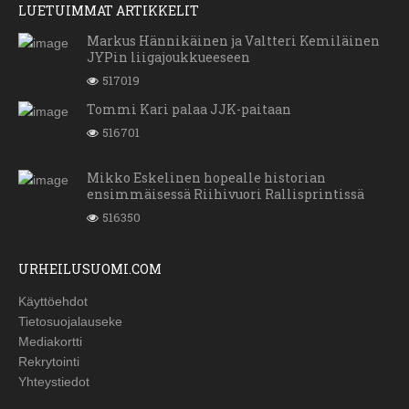
LUETUIMMAT ARTIKKELIT
Markus Hännikäinen ja Valtteri Kemiläinen
JYPin liigajoukkueeseen
517019
Tommi Kari palaa JJK-paitaan
516701
Mikko Eskelinen hopealle historian
ensimmäisessä Riihivuori Rallisprintissä
516350
URHEILUSUOMI.COM
Käyttöehdot
Tietosuojalauseke
Mediakortti
Rekrytointi
Yhteystiedot