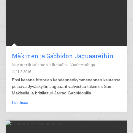
Mäkinen ja Gabbidon Jaguaareihin
Amerikkalainen jalkapallo -
Vaahteraliiga
11.2.2016
Ensi kesänä historian kahdennenkymmenennen kautensa
pelaava Jyväskylän Jaguaarit vahvistuu tukimies Sami
Mäkisellä ja brittilaituri Jarrad Gabbidonilla.
Lue lisää