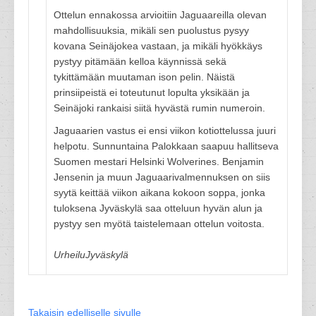
Ottelun ennakossa arvioitiin Jaguaareilla olevan
mahdollisuuksia, mikäli sen puolustus pysyy
kovana Seinäjokea vastaan, ja mikäli hyökkäys
pystyy pitämään kelloa käynnissä sekä
tykittämään muutaman ison pelin. Näistä
prinsiipeistä ei toteutunut lopulta yksikään ja
Seinäjoki rankaisi siitä hyvästä rumin numeroin.
Jaguaarien vastus ei ensi viikon kotiottelussa juuri
helpotu. Sunnuntaina Palokkaan saapuu hallitseva
Suomen mestari Helsinki Wolverines. Benjamin
Jensenin ja muun Jaguaarivalmennuksen on siis
syytä keittää viikon aikana kokoon soppa, jonka
tuloksena Jyväskylä saa otteluun hyvän alun ja
pystyy sen myötä taistelemaan ottelun voitosta.
UrheiluJyväskylä
Takaisin edelliselle sivulle