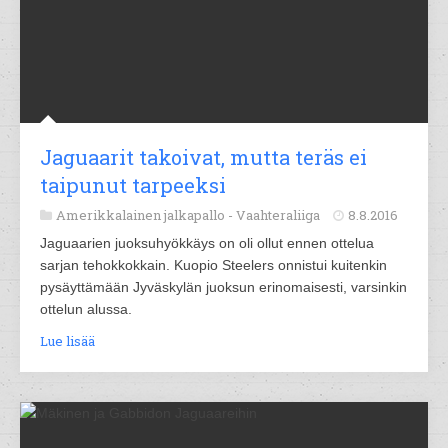
Jaguaarit takoivat, mutta teräs ei
taipunut tarpeeksi
Amerikkalainen jalkapallo -
Vaahteraliiga
8.8.2016
Jaguaarien juoksuhyökkäys on oli ollut ennen ottelua
sarjan tehokkokkain. Kuopio Steelers onnistui kuitenkin
pysäyttämään Jyväskylän juoksun erinomaisesti, varsinkin
ottelun alussa.
Lue lisää