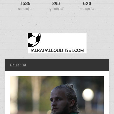
1635
895
620
seuraajaa
tykkääjää
seuraajaa
Galleriat