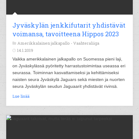
Jyväskylän jenkkifutarit yhdistävät
voimansa, tavoitteena Hippos 2023
Amerikkalainen jalkapallo -
Vaahteraliiga
14.1.2019
Vaikka amerikkalainen jalkapallo on Suomessa pieni laji,
on Jyväskylässä pyöritetty harrastustoimintaa useassa eri
seurassa. Toiminnan kasvattamiseksi ja kehittämiseksi
naisten seura Jyväskylä Jaguars sekä miesten ja nuorten
seura Jyväskylän seudun Jaguaarit yhdistävät rivinsä.
Lue lisää