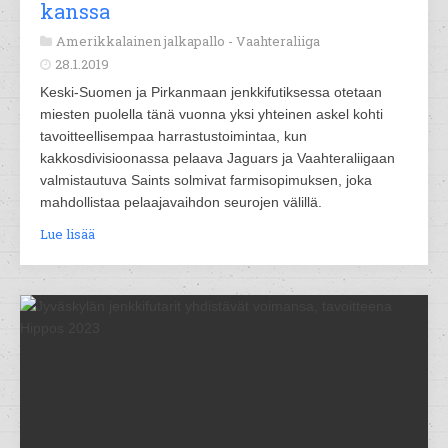
kanssa
Amerikkalainen jalkapallo -
Vaahteraliiga
28.1.2019
Keski-Suomen ja Pirkanmaan jenkkifutiksessa otetaan
miesten puolella tänä vuonna yksi yhteinen askel kohti
tavoitteellisempaa harrastustoimintaa, kun
kakkosdivisioonassa pelaava Jaguars ja Vaahteraliigaan
valmistautuva Saints solmivat farmisopimuksen, joka
mahdollistaa pelaajavaihdon seurojen välillä.
Lue lisää