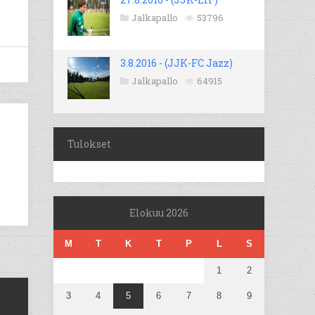
Jalkapallo
53796
3.8.2016 - (JJK-FC Jazz)
Jalkapallo
64915
Tulokset
Elokuu 2026
M
T
K
T
P
L
S
1
2
3
4
5
6
7
8
9