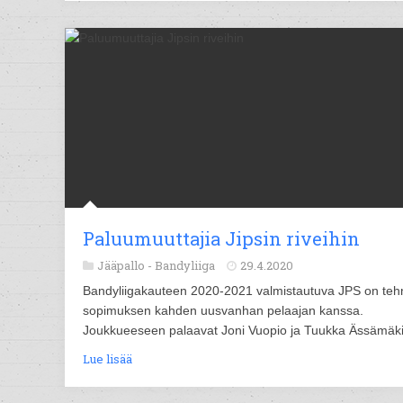
Paluumuuttajia Jipsin riveihin
Jääpallo -
Bandyliiga
29.4.2020
Bandyliigakauteen 2020-2021 valmistautuva JPS on teh
sopimuksen kahden uusvanhan pelaajan kanssa.
Joukkueeseen palaavat Joni Vuopio ja Tuukka Ässämäki
Lue lisää