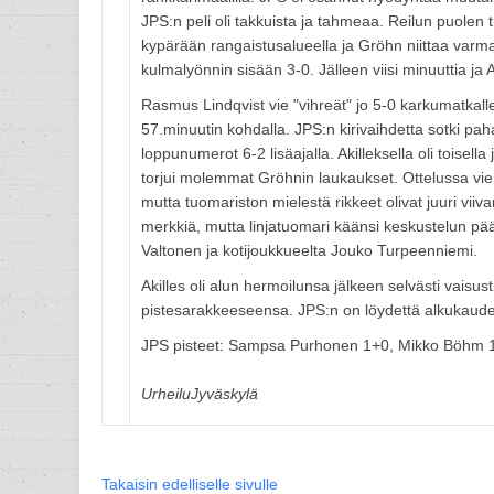
JPS:n peli oli takkuista ja tahmeaa. Reilun puolen 
kypärään rangaistusalueella ja Gröhn niittaa varmas
kulmalyönnin sisään 3-0. Jälleen viisi minuuttia j
Rasmus Lindqvist vie "vihreät" jo 5-0 karkumatka
57.minuutin kohdalla. JPS:n kirivaihdetta sotki pah
loppunumerot 6-2 lisäajalla. Akilleksella oli toisell
torjui molemmat Gröhnin laukaukset. Ottelussa viera
mutta tuomariston mielestä rikkeet olivat juuri viiv
merkkiä, mutta linjatuomari käänsi keskustelun pää
Valtonen ja kotijoukkueelta Jouko Turpeenniemi.
Akilles oli alun hermoilunsa jälkeen selvästi vaisust
pistesarakkeeseensa. JPS:n on löydettä alkukauden
JPS pisteet: Sampsa Purhonen 1+0, Mikko Böhm 1+
UrheiluJyväskylä
Takaisin edelliselle sivulle