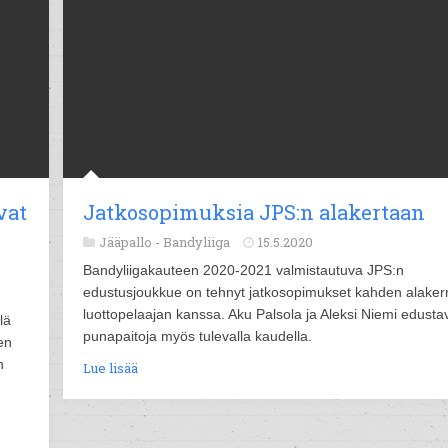
vat
Jatkosopimuksia JPS:n alakertaan
Jääpallo -
Bandyliiga
15.5.2020
Bandyliigakauteen 2020-2021 valmistautuva JPS:n
edustusjoukkue on tehnyt jatkosopimukset kahden alaker
luottopelaajan kanssa. Aku Palsola ja Aleksi Niemi edusta
lä
punapaitoja myös tulevalla kaudella.
en
n
Lue lisää