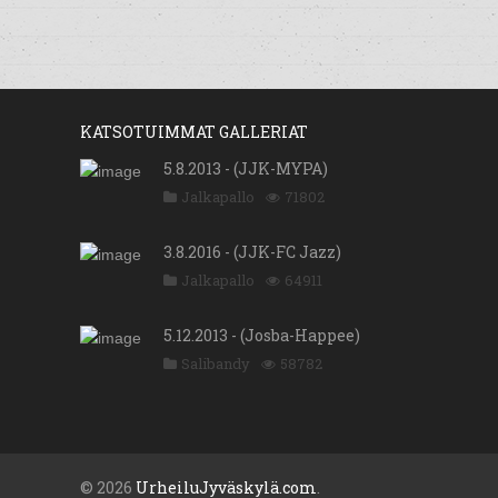
KATSOTUIMMAT GALLERIAT
5.8.2013 - (JJK-MYPA)
Jalkapallo
71802
3.8.2016 - (JJK-FC Jazz)
Jalkapallo
64911
5.12.2013 - (Josba-Happee)
Salibandy
58782
© 2026
UrheiluJyväskylä.com
.