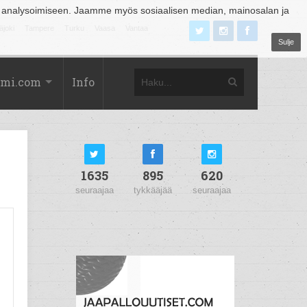
 analysoimiseen. Jaamme myös sosiaalisen median, mainosalan ja
äjoki
Tampere
Turku
Vaasa
Vantaa
Sulje
omi.com
Info
1635
895
620
seuraajaa
tykkääjää
seuraajaa