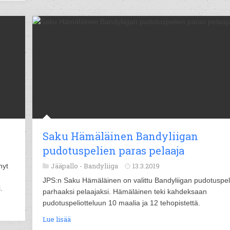
Saku Hämäläinen Bandyliigan
pudotuspelien paras pelaaja
Jääpallo -
Bandyliiga
13.3.2019
nyt
JPS:n Saku Hämäläinen on valittu Bandyliigan pudotuspel
.
parhaaksi pelaajaksi. Hämäläinen teki kahdeksaan
pudotuspeliotteluun 10 maalia ja 12 tehopistettä.
Lue lisää