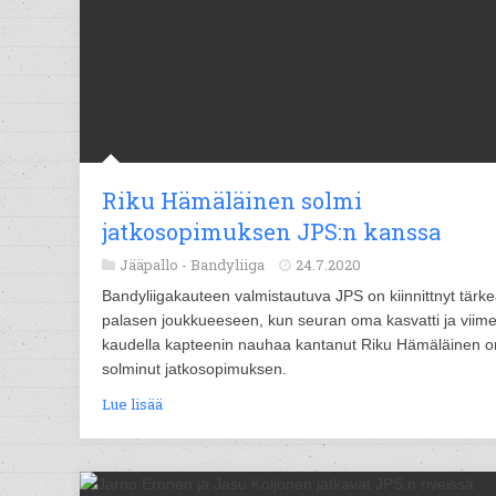
Riku Hämäläinen solmi
jatkosopimuksen JPS:n kanssa
Jääpallo -
Bandyliiga
24.7.2020
Bandyliigakauteen valmistautuva JPS on kiinnittnyt tärk
palasen joukkueeseen, kun seuran oma kasvatti ja viim
kaudella kapteenin nauhaa kantanut Riku Hämäläinen o
solminut jatkosopimuksen.
Lue lisää