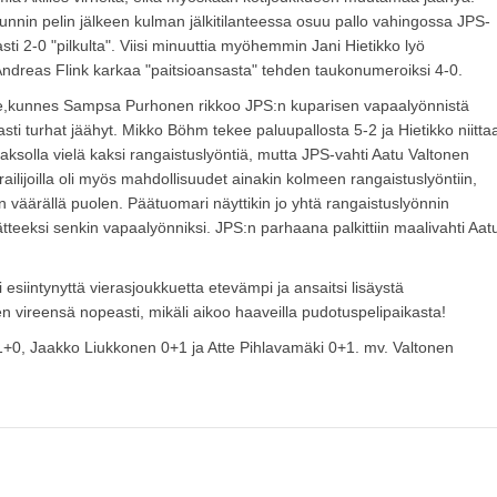
tunnin pelin jälkeen kulman jälkitilanteessa osuu pallo vahingossa JPS-
ti 2-0 "pilkulta". Viisi minuuttia myöhemmin Jani Hietikko lyö
a Andreas Flink karkaa "paitsioansasta" tehden taukonumeroiksi 4-0.
lle,kunnes Sampsa Purhonen rikkoo JPS:n kuparisen vapaalyönnistä
asti turhat jäähyt. Mikko Böhm tekee paluupallosta 5-2 ja Hietikko niitta
a jaksolla vielä kaksi rangaistuslyöntiä, mutta JPS-vahti Aatu Valtonen
ilijoilla oli myös mahdollisuudet ainakin kolmeen rangaistuslyöntiin,
an väärällä puolen. Päätuomari näyttikin jo yhtä rangaistuslyönnin
tteeksi senkin vapaalyönniksi. JPS:n parhaana palkittiin maalivahti Aat
i esiintynyttä vierasjoukkuetta etevämpi ja ansaitsi lisäystä
 vireensä nopeasti, mikäli aikoo haaveilla pudotuspelipaikasta!
0, Jaakko Liukkonen 0+1 ja Atte Pihlavamäki 0+1. mv. Valtonen