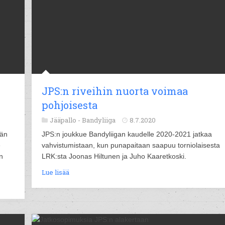
JPS:n riveihin nuorta voimaa
pohjoisesta
Jääpallo -
Bandyliiga
8.7.2020
eän
JPS:n joukkue Bandyliigan kaudelle 2020-2021 jatkaa
e
vahvistumistaan, kun punapaitaan saapuu torniolaisesta
n
LRK:sta Joonas Hiltunen ja Juho Kaaretkoski.
Lue lisää