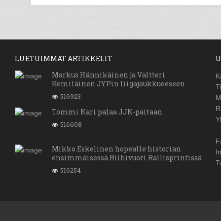
LUETUIMMAT ARTIKKELIT
U
Markus Hännikäinen ja Valtteri
K
Kemiläinen JYPin liigajoukkueeseen
T
516923
M
R
Tommi Kari palaa JJK-paitaan
Y
516608
F
Mikko Eskelinen hopealle historian
I
ensimmäisessä Riihivuori Rallisprintissä
T
516254