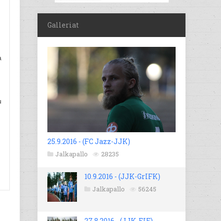
Galleriat
a
u
25.9.2016 - (FC Jazz-JJK)
Jalkapallo
28235
10.9.2016 - (JJK-GrIFK)
Jalkapallo
56245
27.8.2016 - (JJK-EIF)