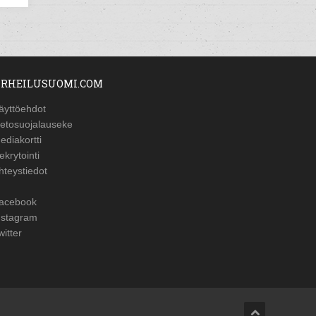
RHEILUSUOMI.COM
äyttöehdot
ietosuojalauseke
ediakortti
ekrytointi
hteystiedot
acebook
nstagram
witter