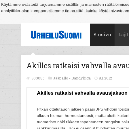
Käytämme evästeitä tarjoamamme sisällön ja mainosten räätälöimise
analytiikka-alan kumppaneillemme tietoa siitä, kuinka käytät sivusto
Suomi
Espoo
Helsinki
Hämeenlinna
Joensuu
Jyväskylä
Kouvo
Etusivu
Lajit
Akilles ratkaisi vahvalla ava
500085
Jääpallo -
Bandyliiga
8.1.2012
Akilles ratkaisi vahvalla avausjakson 
Pitkän ottelutauon jälkeen pääsi JPS vihdoin tositoi
alkuun hieman hermostuneesti, mutta aloitti kuitenk
tuomaristo näki rikkeen tapahtuneen rangaistusalue
rankkarimaalilla. JPS ei osannut hyödyntää muuta