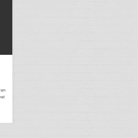
ran
vat