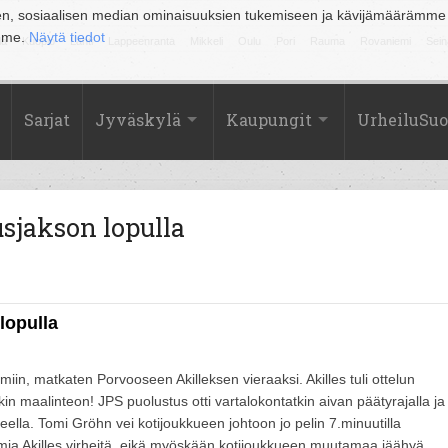
en, sosiaalisen median ominaisuuksien tukemiseen ja kävijämäärämme
amme.
Näytä tiedot
la
Kuopio
Lahti
Lappeenranta
Mikkeli
Oulu
Pori
Rauma
Rovaniemi
Sein
Sarjat
Jyväskylä
Kaupungit
UrheiluSu
usjakson lopulla
lopulla
miin, matkaten Porvooseen Akilleksen vieraaksi. Akilles tuli ottelun
in maalinteon! JPS puolustus otti vartalokontatkin aivan päätyrajalla ja
ella. Tomi Gröhn vei kotijoukkueen johtoon jo pelin 7.minuutilla
mia Akilles virheitä, eikä myöskään kotijoukkueen muutamaa jäähyä.