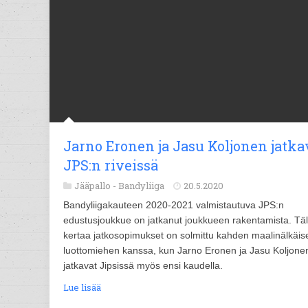
Jarno Eronen ja Jasu Koljonen jatka
JPS:n riveissä
Jääpallo -
Bandyliiga
20.5.2020
Bandyliigakauteen 2020-2021 valmistautuva JPS:n
edustusjoukkue on jatkanut joukkueen rakentamista. Täl
kertaa jatkosopimukset on solmittu kahden maalinälkäis
luottomiehen kanssa, kun Jarno Eronen ja Jasu Koljone
jatkavat Jipsissä myös ensi kaudella.
Lue lisää