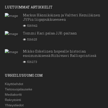
LUETUIMMAT ARTIKKELIT
Markus Hännikäinen ja Valtteri Kemiläinen
JYPin liigajoukkueeseen
516942
Tommi Kari palaa JJK-paitaan
516625
Mikko Eskelinen hopealle historian
ensimmäisessä Riihivuori Rallisprintissä
516273
URHEILUSUOMI.COM
Käyttöehdot
Tietosuojalauseke
Mediakortti
Rekrytointi
Yhteystiedot