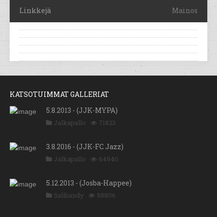
Linkkejä
Mainos
KATSOTUIMMAT GALLERIAT
5.8.2013 - (JJK-MYPA)
Jalkapallo
71823
3.8.2016 - (JJK-FC Jazz)
Jalkapallo
64940
5.12.2013 - (Josba-Happee)
Salibandy
58806