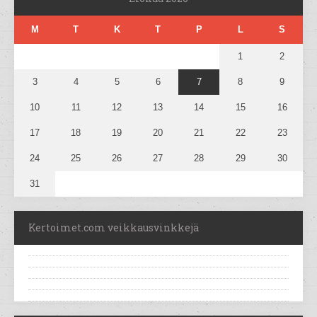
M
T
K
T
P
L
S
1
2
3
4
5
6
7
8
9
10
11
12
13
14
15
16
17
18
19
20
21
22
23
24
25
26
27
28
29
30
31
Kertoimet.com veikkausvinkkejä