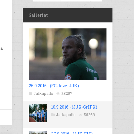
Galleriat
tä
25.9.2016 - (FC Jazz-JJK)
Jalkapallo
28257
10.9.2016 - (JJK-GrIFK)
Jalkapallo
56269
27.8.2016 - (JJK-EIF)