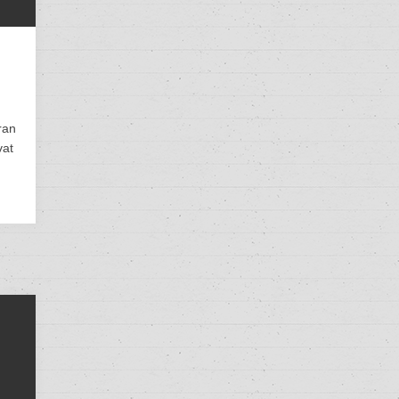
ran
vat