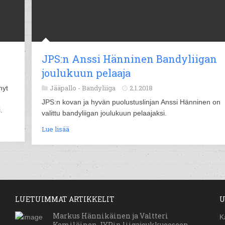
JPS:n Anssi Hänninen Bandyliigan
joulukuun pelaaja
Jääpallo -
Bandyliiga
2.1.2018
nyt
JPS:n kovan ja hyvän puolustuslinjan Anssi Hänninen on
.
valittu bandyliigan joulukuun pelaajaksi.
Lue lisää
LUETUIMMAT ARTIKKELIT
U
Markus Hännikäinen ja Valtteri
K
Kemiläinen JYPin liigajoukkueeseen