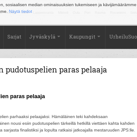
en, sosiaalisen median ominaisuuksien tukemiseen ja kävijämäärämme
amme.
Näytä tiedot
la
Kuopio
Lahti
Lappeenranta
Mikkeli
Oulu
Pori
Rauma
Rovaniemi
Sein
Sarjat
Jyväskylä
Kaupungit
UrheiluSu
 pudotuspelien paras pelaaja
ien paras pelaaja
elien parhaaksi pelaajaksi. Hämäläinen teki kahdeksaan
inen nousi esiin pudotuspelien tärkeillä hetkillä viettäen kahta kahden
sarjasta finalistiksi ja lopulta ratkaisi jatkoajalla mestaruuden JPS:lle.