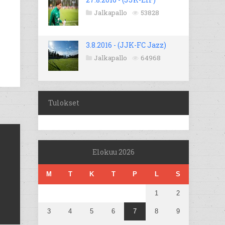
Jalkapallo
53828
3.8.2016 - (JJK-FC Jazz)
Jalkapallo
64968
Tulokset
Elokuu 2026
M
T
K
T
P
L
S
1
2
3
4
5
6
7
8
9