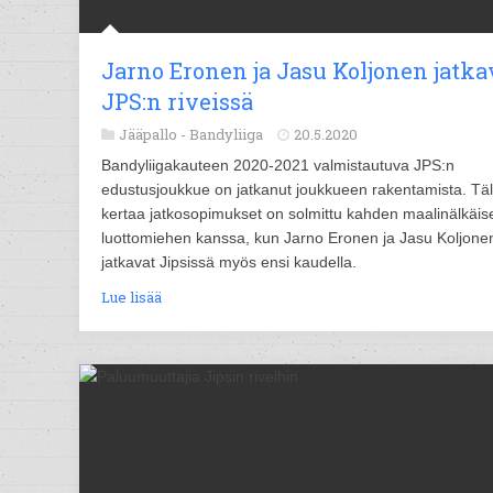
Jarno Eronen ja Jasu Koljonen jatka
JPS:n riveissä
Jääpallo -
Bandyliiga
20.5.2020
Bandyliigakauteen 2020-2021 valmistautuva JPS:n
edustusjoukkue on jatkanut joukkueen rakentamista. Täl
kertaa jatkosopimukset on solmittu kahden maalinälkäis
luottomiehen kanssa, kun Jarno Eronen ja Jasu Koljone
jatkavat Jipsissä myös ensi kaudella.
Lue lisää