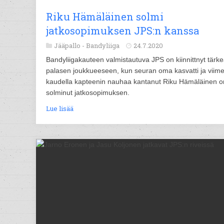
Riku Hämäläinen solmi
jatkosopimuksen JPS:n kanssa
Jääpallo -
Bandyliiga
24.7.2020
Bandyliigakauteen valmistautuva JPS on kiinnittnyt tärk
palasen joukkueeseen, kun seuran oma kasvatti ja viim
kaudella kapteenin nauhaa kantanut Riku Hämäläinen o
solminut jatkosopimuksen.
Lue lisää