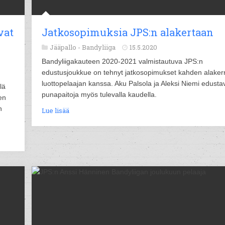
vat
Jatkosopimuksia JPS:n alakertaan
Jääpallo -
Bandyliiga
15.5.2020
Bandyliigakauteen 2020-2021 valmistautuva JPS:n
edustusjoukkue on tehnyt jatkosopimukset kahden alaker
luottopelaajan kanssa. Aku Palsola ja Aleksi Niemi edusta
lä
punapaitoja myös tulevalla kaudella.
en
n
Lue lisää