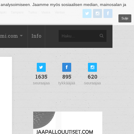
 analysoimiseen. Jaamme myös sosiaalisen median, mainosalan ja
äjoki
Tampere
Turku
Vaasa
Vantaa
Sulje
omi.com
Info
1635
895
620
seuraajaa
tykkääjää
seuraajaa