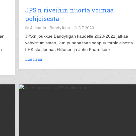
JPS:n riveihin nuorta voimaa
pohjoisesta
Jääpallo -
Bandyliiga
8.7.2020
eän
JPS:n joukkue Bandyliigan kaudelle 2020-2021 jatkaa
e
vahvistumistaan, kun punapaitaan saapuu torniolaisesta
n
LRK:sta Joonas Hiltunen ja Juho Kaaretkoski.
Lue lisää