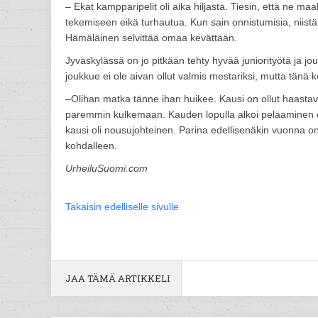
– Ekat kampparipelit oli aika hiljasta. Tiesin, että ne maal
tekemiseen eikä turhautua. Kun sain onnistumisia, niistä s
Hämäläinen selvittää omaa kevättään.
Jyväskylässä on jo pitkään tehty hyvää juniorityötä ja j
joukkue ei ole aivan ollut valmis mestariksi, mutta tänä 
–Olihan matka tänne ihan huikee. Kausi on ollut haastava m
paremmin kulkemaan. Kauden lopulla alkoi pelaaminen oll
kausi oli nousujohteinen. Parina edellisenäkin vuonna on
kohdalleen.
UrheiluSuomi.com
Takaisin edelliselle sivulle
JAA TÄMÄ ARTIKKELI