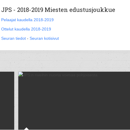
JPS - 2018-2019 Miesten edustusjoukkue
Pelaajat kaudella 2018-2019
Ottelut kaudella 2018-2019
Seuran tiedot
-
Seuran kotisivut