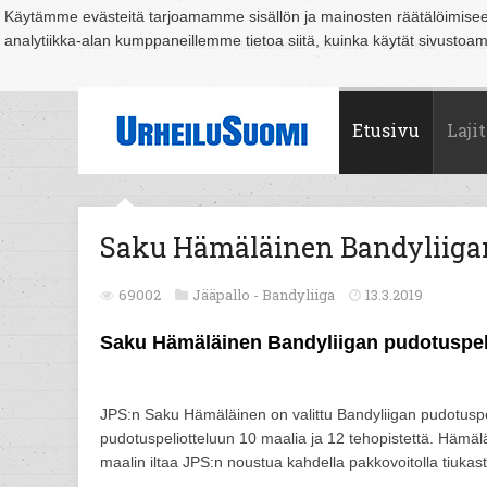
Käytämme evästeitä tarjoamamme sisällön ja mainosten räätälöimise
analytiikka-alan kumppaneillemme tietoa siitä, kuinka käytät sivusto
Suomi
Espoo
Helsinki
Hämeenlinna
Joensuu
Jyväskylä
Kouvo
Etusivu
Lajit
Saku Hämäläinen Bandyliigan
69002
Jääpallo -
Bandyliiga
13.3.2019
Saku Hämäläinen Bandyliigan pudotuspel
JPS:n Saku Hämäläinen on valittu Bandyliigan pudotusp
pudotuspeliotteluun 10 maalia ja 12 tehopistettä. Hämälä
maalin iltaa JPS:n noustua kahdella pakkovoitolla tiukasta 