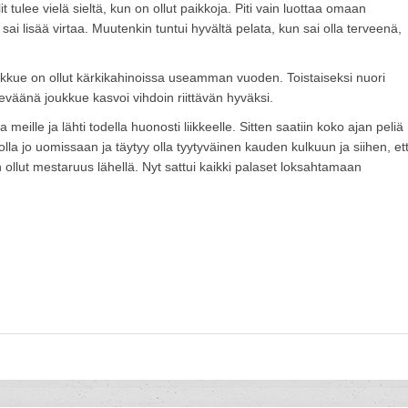
it tulee vielä sieltä, kun on ollut paikkoja. Piti vain luottaa omaan
ai lisää virtaa. Muutenkin tuntui hyvältä pelata, kun sai olla terveenä,
oukkue on ollut kärkikahinoissa useamman vuoden. Toistaiseksi nuori
keväänä joukkue kasvoi vihdoin riittävän hyväksi.
eille ja lähti todella huonosti liikkeelle. Sitten saatiin koko ajan peliä
a jo uomissaan ja täytyy olla tyytyväinen kauden kulkuun ja siihen, et
 ollut mestaruus lähellä. Nyt sattui kaikki palaset loksahtamaan