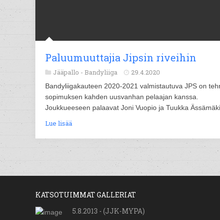
Paluumuuttajia Jipsin riveihin
Jääpallo -
Bandyliiga
29.4.2020
Bandyliigakauteen 2020-2021 valmistautuva JPS on teh
sopimuksen kahden uusvanhan pelaajan kanssa.
Joukkueeseen palaavat Joni Vuopio ja Tuukka Ässämäki
Lue lisää
KATSOTUIMMAT GALLERIAT
5.8.2013 - (JJK-MYPA)