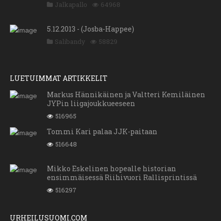
Jalkapallo
64968
5.12.2013 - (Josba-Happee)
Salibandy
58829
LUETUIMMAT ARTIKKELIT
Markus Hännikäinen ja Valtteri Kemiläinen
JYPin liigajoukkueeseen
516965
Tommi Kari palaa JJK-paitaan
516648
Mikko Eskelinen hopealle historian
ensimmäisessä Riihivuori Rallisprintissä
516297
URHEILUSUOMI.COM