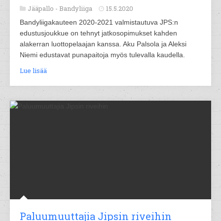
Jääpallo -
Bandyliiga
15.5.2020
Bandyliigakauteen 2020-2021 valmistautuva JPS:n
edustusjoukkue on tehnyt jatkosopimukset kahden
alakerran luottopelaajan kanssa. Aku Palsola ja Aleksi
Niemi edustavat punapaitoja myös tulevalla kaudella.
Lue lisää
Paluumuuttajia Jipsin riveihin