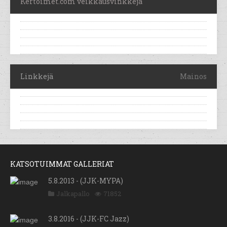
Kertoimet.com veikkausvinkkejä
Linkkejä
Mainos
KATSOTUIMMAT GALLERIAT
5.8.2013 - (JJK-MYPA)
Jalkapallo
71852
3.8.2016 - (JJK-FC Jazz)