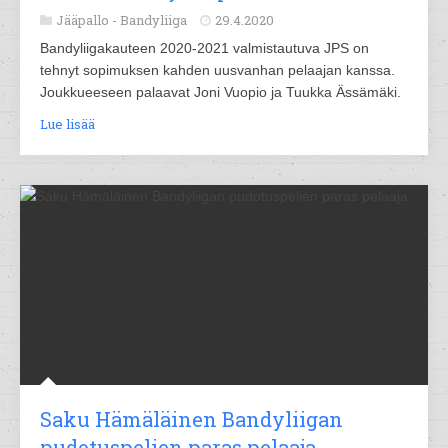
Jääpallo -
Bandyliiga
29.4.2020
Bandyliigakauteen 2020-2021 valmistautuva JPS on
tehnyt sopimuksen kahden uusvanhan pelaajan kanssa.
Joukkueeseen palaavat Joni Vuopio ja Tuukka Ässämäki.
Lue lisää
Saku Hämäläinen Bandyliigan
pudotuspelien paras pelaaja