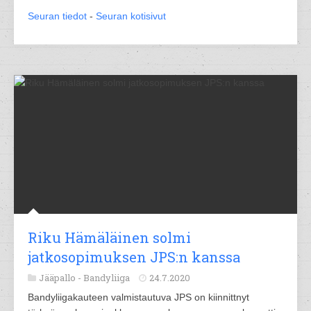
Seuran tiedot
-
Seuran kotisivut
Riku Hämäläinen solmi
jatkosopimuksen JPS:n kanssa
Jääpallo -
Bandyliiga
24.7.2020
Bandyliigakauteen valmistautuva JPS on kiinnittnyt