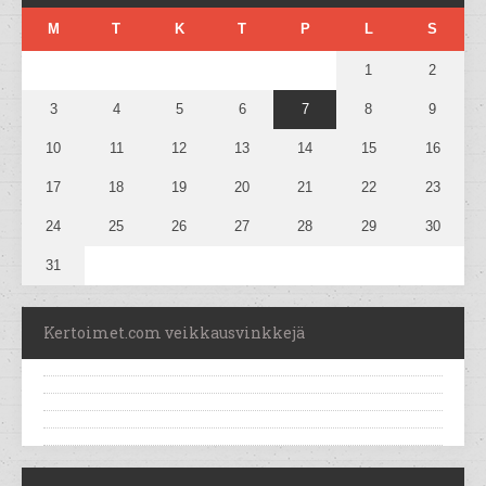
M
T
K
T
P
L
S
1
2
3
4
5
6
7
8
9
10
11
12
13
14
15
16
17
18
19
20
21
22
23
24
25
26
27
28
29
30
31
Kertoimet.com veikkausvinkkejä