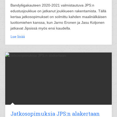
Bandyliigakauteen 2020-2021 valmistautuva JPS:n
edustusjoukkue on jatkanut joukkueen rakentamista. Tällä
kertaa jatkosopimukset on solmittu kahden maalinälkäisen
luottomiehen kanssa, kun Jarno Eronen ja Jasu Koljonen
jatkavat Jipsissä myös ensi kaudella.
Lue lisää
Jatkosopimuksia JPS:n alakertaan