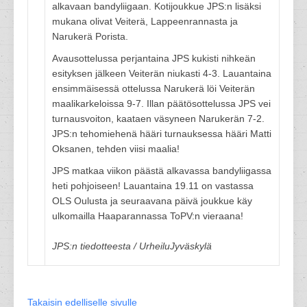
alkavaan bandyliigaan. Kotijoukkue JPS:n lisäksi
mukana olivat Veiterä, Lappeenrannasta ja
Narukerä Porista.
Avausottelussa perjantaina JPS kukisti nihkeän
esityksen jälkeen Veiterän niukasti 4-3. Lauantaina
ensimmäisessä ottelussa Narukerä löi Veiterän
maalikarkeloissa 9-7. Illan päätösottelussa JPS vei
turnausvoiton, kaataen väsyneen Narukerän 7-2.
JPS:n tehomiehenä hääri turnauksessa hääri Matti
Oksanen, tehden viisi maalia!
JPS matkaa viikon päästä alkavassa bandyliigassa
heti pohjoiseen! Lauantaina 19.11 on vastassa
OLS Oulusta ja seuraavana päivä joukkue käy
ulkomailla Haaparannassa ToPV:n vieraana!
JPS:n tiedotteesta / UrheiluJyväskylä
Takaisin edelliselle sivulle