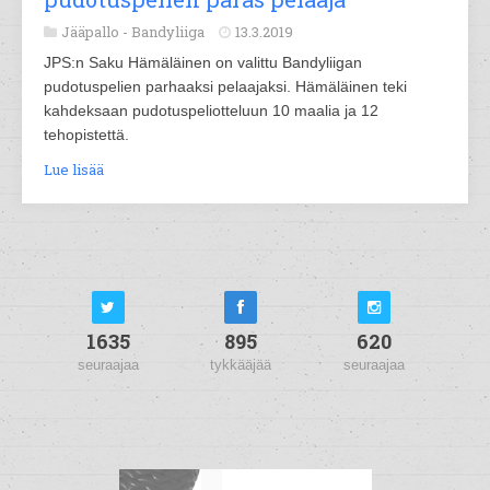
Jääpallo -
Bandyliiga
13.3.2019
JPS:n Saku Hämäläinen on valittu Bandyliigan
pudotuspelien parhaaksi pelaajaksi. Hämäläinen teki
kahdeksaan pudotuspeliotteluun 10 maalia ja 12
tehopistettä.
Lue lisää
1635
895
620
seuraajaa
tykkääjää
seuraajaa