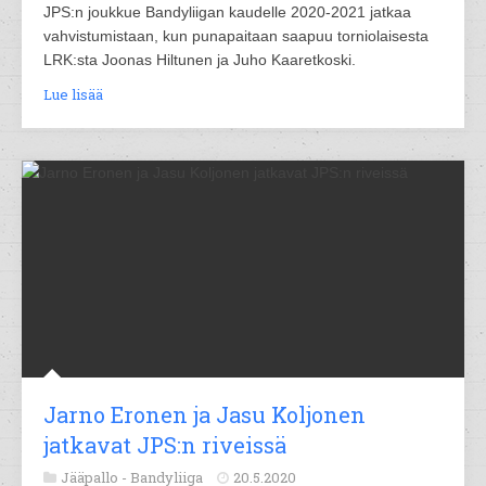
JPS:n joukkue Bandyliigan kaudelle 2020-2021 jatkaa
vahvistumistaan, kun punapaitaan saapuu torniolaisesta
LRK:sta Joonas Hiltunen ja Juho Kaaretkoski.
Lue lisää
Jarno Eronen ja Jasu Koljonen
jatkavat JPS:n riveissä
Jääpallo -
Bandyliiga
20.5.2020