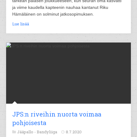
tärkeän palasen joukkueeseen, kun seuran oma kasvatti
ja viime kaudella kapteenin nauhaa kantanut Riku
Hämäläinen on solminut jatkosopimuksen.
Lue lisää
JPS:n riveihin nuorta voimaa
pohjoisesta
Jääpallo -
Bandyliiga
8.7.2020