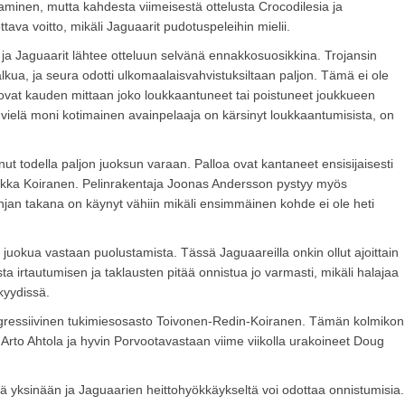
aminen, mutta kahdesta viimeisestä ottelusta Crocodilesia ja
ava voitto, mikäli Jaguaarit pudotuspeleihin mielii.
 ja Jaguaarit lähtee otteluun selvänä ennakkosuosikkina. Trojansin
kua, ja seura odotti ulkomaalaisvahvistuksiltaan paljon. Tämä ei ole
t ovat kauden mittaan joko loukkaantuneet tai poistuneet joukkueen
 vielä moni kotimainen avainpelaaja on kärsinyt loukkaantumisista, on
ut todella paljon juoksun varaan. Palloa ovat kantaneet ensisijaisesti
 Ilkka Koiranen. Pelinrakentaja Joonas Andersson pystyy myös
njan takana on käynyt vähiin mikäli ensimmäinen kohde ei ole heti
 juokua vastaan puolustamista. Tässä Jaguaareilla onkin ollut ajoittain
a irtautumisen ja taklausten pitää onnistua jo varmasti, mikäli halajaa
kyydissä.
agressiivinen tukimiesosasto Toivonen-Redin-Koiranen. Tämän kolmikon
ut Arto Ahtola ja hyvin Porvootavastaan viime viikolla urakoineet Doug
ä yksinään ja Jaguaarien heittohyökkäykseltä voi odottaa onnistumisia.