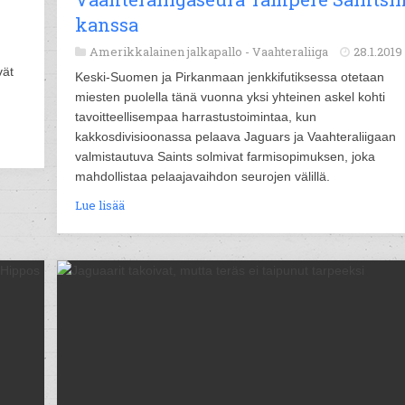
kanssa
Amerikkalainen jalkapallo -
Vaahteraliiga
28.1.2019
vät
Keski-Suomen ja Pirkanmaan jenkkifutiksessa otetaan
miesten puolella tänä vuonna yksi yhteinen askel kohti
tavoitteellisempaa harrastustoimintaa, kun
kakkosdivisioonassa pelaava Jaguars ja Vaahteraliigaan
valmistautuva Saints solmivat farmisopimuksen, joka
mahdollistaa pelaajavaihdon seurojen välillä.
Lue lisää