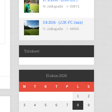
Jalkapallo
53872
3.8.2016 - (JJK-FC Jazz)
Jalkapallo
65001
Tulokset
Elokuu 2026
M
T
K
T
P
L
S
1
2
3
4
5
6
7
8
9