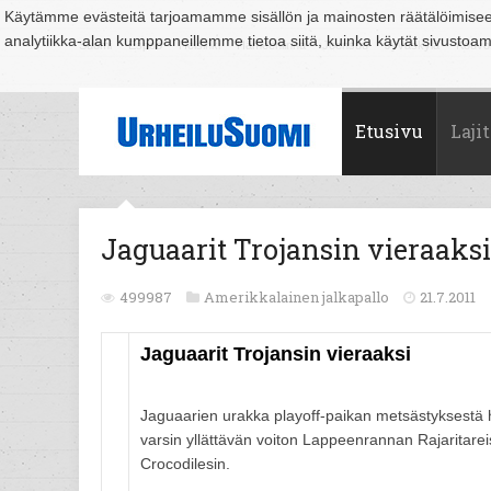
Käytämme evästeitä tarjoamamme sisällön ja mainosten räätälöimise
analytiikka-alan kumppaneillemme tietoa siitä, kuinka käytät sivusto
Suomi
Espoo
Helsinki
Hämeenlinna
Joensuu
Jyväskylä
Kouvo
Etusivu
Lajit
Jaguaarit Trojansin vieraaksi
499987
Amerikkalainen jalkapallo
21.7.2011
Jaguaarit Trojansin vieraaksi
Jaguaarien urakka playoff-paikan metsästyksestä 
varsin yllättävän voiton Lappeenrannan Rajaritareist
Crocodilesin.