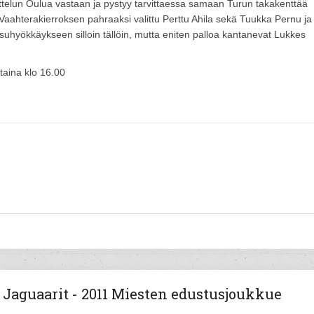
ottelun Oulua vastaan ja pystyy tarvittaessa samaan Turun takakenttää
 Vaahterakierroksen pahraaksi valittu Perttu Ahila sekä Tuukka Pernu ja
suhyökkäykseen silloin tällöin, mutta eniten palloa kantanevat Lukkes
taina klo 16.00
Jaguaarit - 2011 Miesten edustusjoukkue