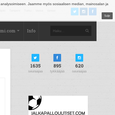
 analysoimiseen. Jaamme myös sosiaalisen median, mainosalan ja
äjoki
Tampere
Turku
Vaasa
Vantaa
Sulje
omi.com
Info
1635
895
620
seuraajaa
tykkääjää
seuraajaa