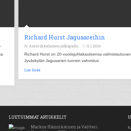
Richard Hurst Jaguaareihin
6
Amerikkalainen jalkapallo
11.1.2016
sa
Richard Hurst on 20-vuotisjuhlakauteensa valmistautuvan
Jyväskylän Jaguaarien tuorein vahvistus.
Lue lisää
LUETUIMMAT ARTIKKELIT
U
Markus Hännikäinen ja Valtteri
K