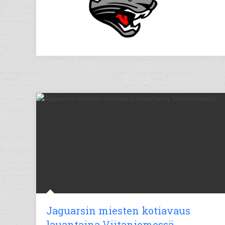
Jaguarsin miesten kotiavaus
lauantaina Viitaniemessä