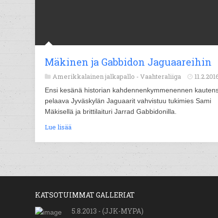
Mäkinen ja Gabbidon Jaguaareihin
Amerikkalainen jalkapallo -
Vaahteraliiga
11.2.201
Ensi kesänä historian kahdennenkymmenennen kauten
pelaava Jyväskylän Jaguaarit vahvistuu tukimies Sami
Mäkisellä ja brittilaituri Jarrad Gabbidonilla.
Lue lisää
KATSOTUIMMAT GALLERIAT
5.8.2013 - (JJK-MYPA)