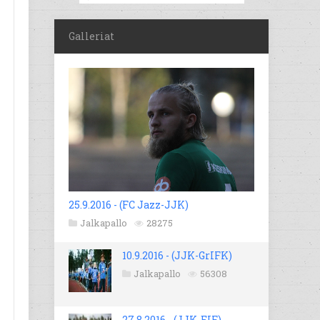
Galleriat
25.9.2016 - (FC Jazz-JJK)
Jalkapallo
28275
10.9.2016 - (JJK-GrIFK)
Jalkapallo
56308
27.8.2016 - (JJK-EIF)