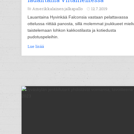
Amerikkalainen jalkapallo
12.7.2019
Lauantaina Hyvinkää Falconsia vastaan pelattavassa
ottelussa riittää panosta, sillä molemmat joukkueet mieli
taistelemaan lohkon kakkostilasta ja kotiedusta
pudotuspeleihin.
Lue lisää