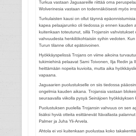
Turkua vastaan Jaguaareille riittää oma peruspela
Wolverinesia vastaan on todennäköisesti myös irrott
Turkulaisten kausi on ollut täynnä epäonnistumisia
kapea pelaajarunko oli tiedossa jo ennen kauden al
kuitenkaan toteutunut, sillä Trojansin vahvistukse
vahvuudesta henkilökohtaisiin syihin vedoten. Kun
Turun tilanne ollut epätoivoinen.
Hyökkäyspelissä Trojans on viime aikoina turvautun
tukimiehinä pelaavat Sami Toivonen, Ilja Redin ja
heittämään nopeita kuvioita, mutta aika hyökkäysli
vapaana.
Jaguaarien puolustukselle on siis tiedossa pääosin
ongelmia kauden aikana. Trojansia vastaan blokeist
seuraavalla viikolla pysyä Seinäjoen hyökkäyksen 
Puolustuksen puolella Trojansin vahvuus on sen 
lisäksi hyviä otteita esittänevät Itävallasta palann
Palmer ja Juha Yli-Arvela.
Ahtola ei voi kuitenkaan puolustaa koko takakenttä