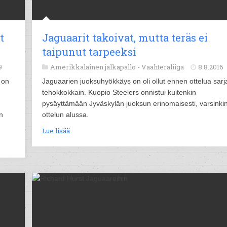
t
Jaguaarit takoivat, mutta teräs ei
taipunut tarpeeksi
9
Amerikkalainen jalkapallo -
Vaahteraliiga
8.8.2016
 on
Jaguaarien juoksuhyökkäys on oli ollut ennen ottelua sarj
tehokkokkain. Kuopio Steelers onnistui kuitenkin
pysäyttämään Jyväskylän juoksun erinomaisesti, varsinki
n
ottelun alussa.
Lue lisää