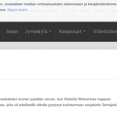
en, sosiaalisen median ominaisuuksien tukemiseen ja kävijämäärämme
amme.
Näytä tiedot
la
Kuopio
Lahti
Lappeenranta
Mikkeli
Oulu
Pori
Rauma
Rovaniemi
Sein
Sarjat
Jyväskylä
Kaupungit
UrheiluSu
hankaloitui monen pykälän verran, kun Helsinki Wolverines nappasi
a, joka oli edellisellä viikolla pystynyt kukistamaan sarjakärki Seinäjoki