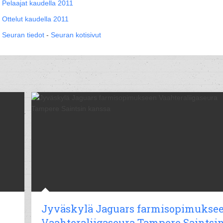
Pelaajat kaudella 2011
Ottelut kaudella 2011
Seuran tiedot
-
Seuran kotisivut
Jyväskylä Jaguars farmisopimukse
Vaahteraliigaseura Tampere Saintsi