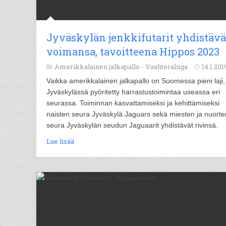
Jyväskylän jenkkifutarit yhdistävä
voimansa, tavoitteena Hippos 2023
Amerikkalainen jalkapallo -
Vaahteraliiga
14.1.201
Vaikka amerikkalainen jalkapallo on Suomessa pieni laji,
Jyväskylässä pyöritetty harrastustoimintaa useassa eri
seurassa. Toiminnan kasvattamiseksi ja kehittämiseksi
naisten seura Jyväskylä Jaguars sekä miesten ja nuorte
seura Jyväskylän seudun Jaguaarit yhdistävät rivinsä.
Lue lisää