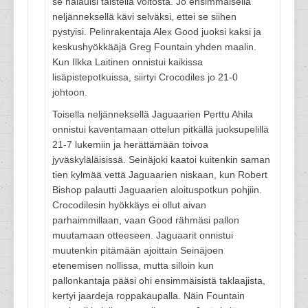
se halauisi taistella voitosta. Jo ensimmäisellä
neljänneksellä kävi selväksi, ettei se siihen
pystyisi. Pelinrakentaja Alex Good juoksi kaksi ja
keskushyökkääjä Greg Fountain yhden maalin.
Kun Ilkka Laitinen onnistui kaikissa
lisäpistepotkuissa, siirtyi Crocodiles jo 21-0
johtoon.
Toisella neljänneksellä Jaguaarien Perttu Ahila
onnistui kaventamaan ottelun pitkällä juoksupelillä
21-7 lukemiin ja herättämään toivoa
jyväskyläläisissä. Seinäjoki kaatoi kuitenkin saman
tien kylmää vettä Jaguaarien niskaan, kun Robert
Bishop palautti Jaguaarien aloituspotkun pohjiin.
Crocodilesin hyökkäys ei ollut aivan
parhaimmillaan, vaan Good rähmäsi pallon
muutamaan otteeseen. Jaguaarit onnistui
muutenkin pitämään ajoittain Seinäjoen
etenemisen nollissa, mutta silloin kun
pallonkantaja pääsi ohi ensimmäisistä taklaajista,
kertyi jaardeja roppakaupalla. Näin Fountain