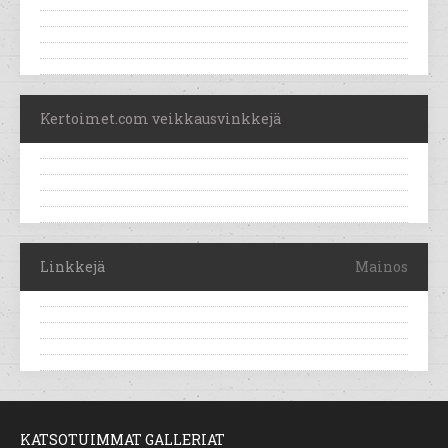
Kertoimet.com veikkausvinkkejä
Linkkejä
Mainos
KATSOTUIMMAT GALLERIAT