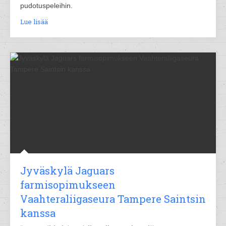
pudotuspeleihin.
Lue lisää
Jyväskylä Jaguars
farmisopimukseen
Vaahteraliigaseura Tampere Saintsin
kanssa