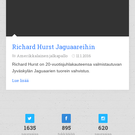
Richard Hurst Jaguaareihin
Amerikkalainen jalkapallo
11.1.2016
Richard Hurst on 20-vuotisjuhlakauteensa valmistautuvan
Jyväskylän Jaguaarien tuorein vahvistus.
Lue lisää
1635
895
620
seuraajaa
tykkääjää
seuraajaa