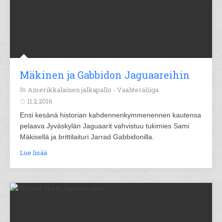
Mäkinen ja Gabbidon Jaguaareihin
Amerikkalainen jalkapallo -
Vaahteraliiga
11.2.2016
Ensi kesänä historian kahdennenkymmenennen kautensa
pelaava Jyväskylän Jaguaarit vahvistuu tukimies Sami
Mäkisellä ja brittilaituri Jarrad Gabbidonilla.
Lue lisää