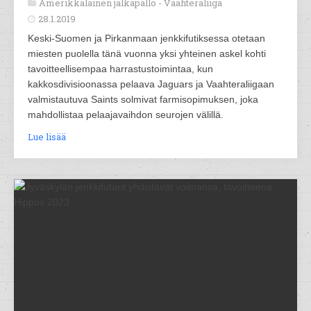
Amerikkalainen jalkapallo -
Vaahteraliiga
28.1.2019
Keski-Suomen ja Pirkanmaan jenkkifutiksessa otetaan
miesten puolella tänä vuonna yksi yhteinen askel kohti
tavoitteellisempaa harrastustoimintaa, kun
kakkosdivisioonassa pelaava Jaguars ja Vaahteraliigaan
valmistautuva Saints solmivat farmisopimuksen, joka
mahdollistaa pelaajavaihdon seurojen välillä.
Lue lisää