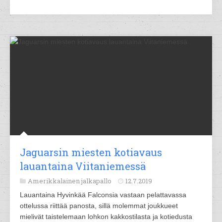
Jaguarsin miesten kotiavaus
lauantaina Viitaniemessä
Amerikkalainen jalkapallo
12.7.2019
Lauantaina Hyvinkää Falconsia vastaan pelattavassa
ottelussa riittää panosta, sillä molemmat joukkueet
mielivät taistelemaan lohkon kakkostilasta ja kotiedusta