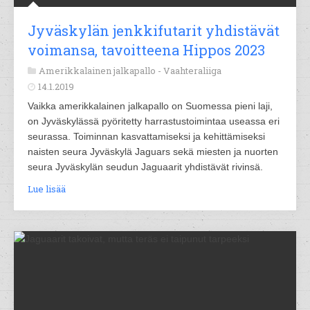
Jyväskylän jenkkifutarit yhdistävät
voimansa, tavoitteena Hippos 2023
Amerikkalainen jalkapallo -
Vaahteraliiga
14.1.2019
Vaikka amerikkalainen jalkapallo on Suomessa pieni laji,
on Jyväskylässä pyöritetty harrastustoimintaa useassa eri
seurassa. Toiminnan kasvattamiseksi ja kehittämiseksi
naisten seura Jyväskylä Jaguars sekä miesten ja nuorten
seura Jyväskylän seudun Jaguaarit yhdistävät rivinsä.
Lue lisää