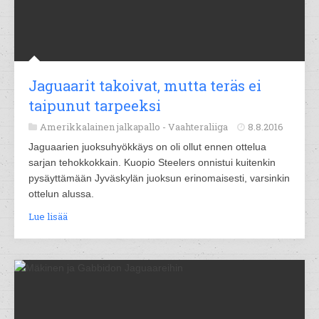
Jaguaarit takoivat, mutta teräs ei
taipunut tarpeeksi
Amerikkalainen jalkapallo -
Vaahteraliiga
8.8.2016
Jaguaarien juoksuhyökkäys on oli ollut ennen ottelua
sarjan tehokkokkain. Kuopio Steelers onnistui kuitenkin
pysäyttämään Jyväskylän juoksun erinomaisesti, varsinkin
ottelun alussa.
Lue lisää