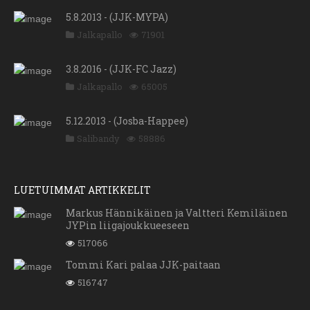
5.8.2013 - (JJK-MYPA)
Jalkapallo
71901
3.8.2016 - (JJK-FC Jazz)
Jalkapallo
65005
5.12.2013 - (Josba-Happee)
Salibandy
58886
LUETUIMMAT ARTIKKELIT
Markus Hännikäinen ja Valtteri Kemiläinen
JYPin liigajoukkueeseen
517066
Tommi Kari palaa JJK-paitaan
516747