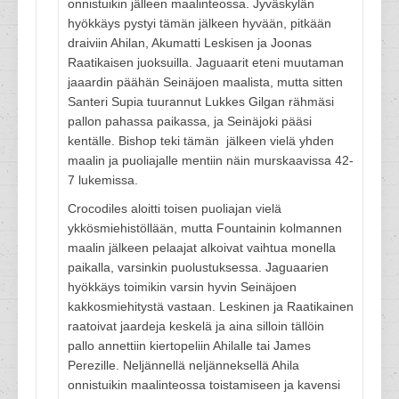
onnistuikin jälleen maalinteossa. Jyväskylän
hyökkäys pystyi tämän jälkeen hyvään, pitkään
draiviin Ahilan, Akumatti Leskisen ja Joonas
Raatikaisen juoksuilla. Jaguaarit eteni muutaman
jaaardin päähän Seinäjoen maalista, mutta sitten
Santeri Supia tuurannut Lukkes Gilgan rähmäsi
pallon pahassa paikassa, ja Seinäjoki pääsi
kentälle. Bishop teki tämän jälkeen vielä yhden
maalin ja puoliajalle mentiin näin murskaavissa 42-
7 lukemissa.
Crocodiles aloitti toisen puoliajan vielä
ykkösmiehistöllään, mutta Fountainin kolmannen
maalin jälkeen pelaajat alkoivat vaihtua monella
paikalla, varsinkin puolustuksessa. Jaguaarien
hyökkäys toimikin varsin hyvin Seinäjoen
kakkosmiehitystä vastaan. Leskinen ja Raatikainen
raatoivat jaardeja keskelä ja aina silloin tällöin
pallo annettiin kiertopeliin Ahilalle tai James
Perezille. Neljännellä neljänneksellä Ahila
onnistuikin maalinteossa toistamiseen ja kavensi