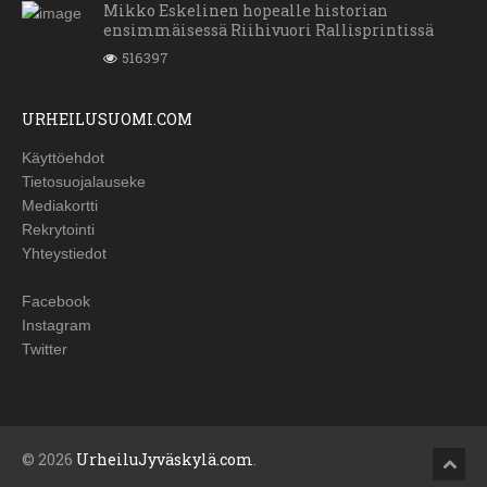
Mikko Eskelinen hopealle historian
ensimmäisessä Riihivuori Rallisprintissä
516397
URHEILUSUOMI.COM
Käyttöehdot
Tietosuojalauseke
Mediakortti
Rekrytointi
Yhteystiedot
Facebook
Instagram
Twitter
© 2026
UrheiluJyväskylä.com
.