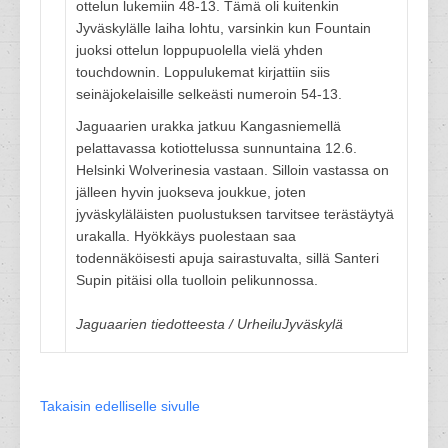
ottelun lukemiin 48-13. Tämä oli kuitenkin
Jyväskylälle laiha lohtu, varsinkin kun Fountain
juoksi ottelun loppupuolella vielä yhden
touchdownin. Loppulukemat kirjattiin siis
seinäjokelaisille selkeästi numeroin 54-13.
Jaguaarien urakka jatkuu Kangasniemellä
pelattavassa kotiottelussa sunnuntaina 12.6.
Helsinki Wolverinesia vastaan. Silloin vastassa on
jälleen hyvin juokseva joukkue, joten
jyväskyläläisten puolustuksen tarvitsee terästäytyä
urakalla. Hyökkäys puolestaan saa
todennäköisesti apuja sairastuvalta, sillä Santeri
Supin pitäisi olla tuolloin pelikunnossa.
Jaguaarien tiedotteesta / UrheiluJyväskylä
Takaisin edelliselle sivulle