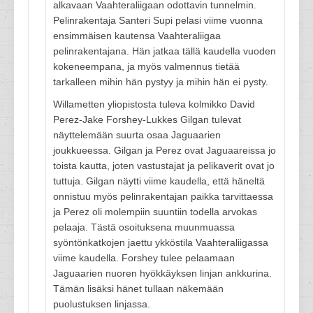
alkavaan Vaahteraliigaan odottavin tunnelmin.
Pelinrakentaja Santeri Supi pelasi viime vuonna
ensimmäisen kautensa Vaahteraliigaa
pelinrakentajana. Hän jatkaa tällä kaudella vuoden
kokeneempana, ja myös valmennus tietää
tarkalleen mihin hän pystyy ja mihin hän ei pysty.
Willametten yliopistosta tuleva kolmikko David
Perez-Jake Forshey-Lukkes Gilgan tulevat
näyttelemään suurta osaa Jaguaarien
joukkueessa. Gilgan ja Perez ovat Jaguaareissa jo
toista kautta, joten vastustajat ja pelikaverit ovat jo
tuttuja. Gilgan näytti viime kaudella, että häneltä
onnistuu myös pelinrakentajan paikka tarvittaessa
ja Perez oli molempiin suuntiin todella arvokas
pelaaja. Tästä osoituksena muunmuassa
syöntönkatkojen jaettu ykköstila Vaahteraliigassa
viime kaudella. Forshey tulee pelaamaan
Jaguaarien nuoren hyökkäyksen linjan ankkurina.
Tämän lisäksi hänet tullaan näkemään
puolustuksen linjassa.