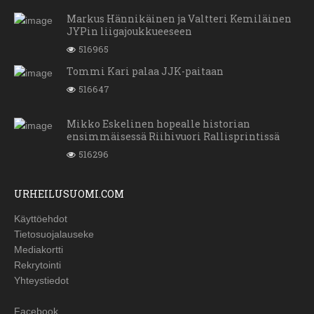
Markus Hännikäinen ja Valtteri Kemiläinen
JYPin liigajoukkueeseen
516965
Tommi Kari palaa JJK-paitaan
516647
Mikko Eskelinen hopealle historian
ensimmäisessä Riihivuori Rallisprintissä
516296
URHEILUSUOMI.COM
Käyttöehdot
Tietosuojalauseke
Mediakortti
Rekrytointi
Yhteystiedot
Facebook