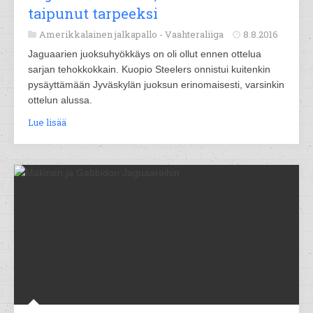
taipunut tarpeeksi
Amerikkalainen jalkapallo -
Vaahteraliiga
8.8.2016
Jaguaarien juoksuhyökkäys on oli ollut ennen ottelua
sarjan tehokkokkain. Kuopio Steelers onnistui kuitenkin
pysäyttämään Jyväskylän juoksun erinomaisesti, varsinkin
ottelun alussa.
Lue lisää