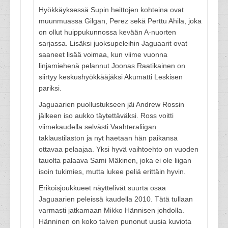
Hyökkäyksessä Supin heittojen kohteina ovat
muunmuassa Gilgan, Perez sekä Perttu Ahila, joka
on ollut huippukunnossa kevään A-nuorten
sarjassa. Lisäksi juoksupeleihin Jaguaarit ovat
saaneet lisää voimaa, kun viime vuonna
linjamiehenä pelannut Joonas Raatikainen on
siirtyy keskushyökkääjäksi Akumatti Leskisen
pariksi.
Jaguaarien puollustukseen jäi Andrew Rossin
jälkeen iso aukko täytettäväksi. Ross voitti
viimekaudella selvästi Vaahteraliigan
taklaustilaston ja nyt haetaan hän paikansa
ottavaa pelaajaa. Yksi hyvä vaihtoehto on vuoden
tauolta palaava Sami Mäkinen, joka ei ole liigan
isoin tukimies, mutta lukee peliä erittäin hyvin.
Erikoisjoukkueet näyttelivät suurta osaa
Jaguaarien peleissä kaudella 2010. Tätä tullaan
varmasti jatkamaan Mikko Hännisen johdolla.
Hänninen on koko talven punonut uusia kuviota