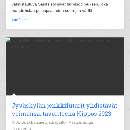
valmistautuva Saints solmivat farmisopimuksen, joka
mahdollistaa pelaajavaihdon seurojen välillä.
Lue lisää
Jyväskylän jenkkifutarit yhdistävät
voimansa, tavoitteena Hippos 2023
Amerikkalainen jalkapallo -
Vaahteraliiga
14.1.2019