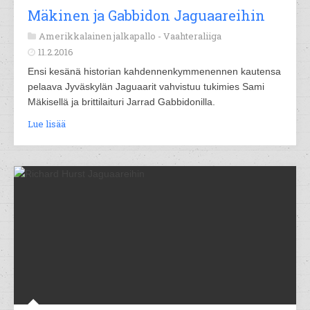
Mäkinen ja Gabbidon Jaguaareihin
Amerikkalainen jalkapallo -
Vaahteraliiga
11.2.2016
Ensi kesänä historian kahdennenkymmenennen kautensa
pelaava Jyväskylän Jaguaarit vahvistuu tukimies Sami
Mäkisellä ja brittilaituri Jarrad Gabbidonilla.
Lue lisää