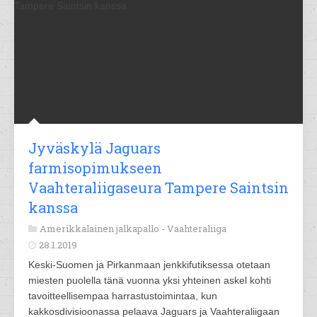
Jyväskylä Jaguars
farmisopimukseen
Vaahteraliigaseura Tampere Saintsin
kanssa
Amerikkalainen jalkapallo -
Vaahteraliiga
28.1.2019
Keski-Suomen ja Pirkanmaan jenkkifutiksessa otetaan
miesten puolella tänä vuonna yksi yhteinen askel kohti
tavoitteellisempaa harrastustoimintaa, kun
kakkosdivisioonassa pelaava Jaguars ja Vaahteraliigaan