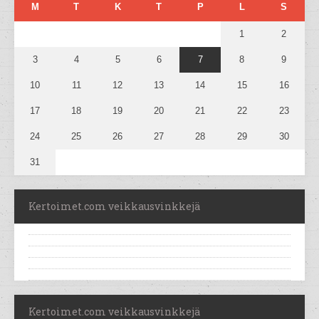
M
T
K
T
P
L
S
1
2
3
4
5
6
7
8
9
10
11
12
13
14
15
16
17
18
19
20
21
22
23
24
25
26
27
28
29
30
31
Kertoimet.com veikkausvinkkejä
Kertoimet.com veikkausvinkkejä