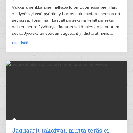
Vaikka amerikkalainen jalkapallo on Suomessa pieni laji,
on Jyväskylässä pyöritetty harrastustoimintaa useassa eri
seurassa. Toiminnan kasvattamiseksi ja kehittämiseksi
naisten seura Jyväskylä Jaguars sekä miesten ja nuorten
seura Jyväskylän seudun Jaguaarit yhdistävät rivinsä.
Lue lisää
Jaguaarit takoivat, mutta teräs ei