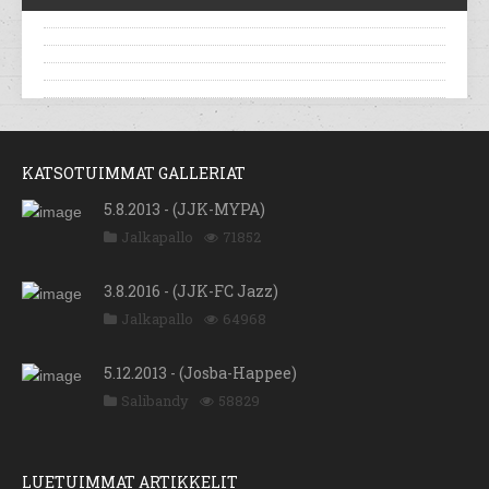
KATSOTUIMMAT GALLERIAT
5.8.2013 - (JJK-MYPA)
Jalkapallo
71852
3.8.2016 - (JJK-FC Jazz)
Jalkapallo
64968
5.12.2013 - (Josba-Happee)
Salibandy
58829
LUETUIMMAT ARTIKKELIT