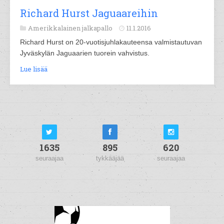
Richard Hurst Jaguaareihin
Amerikkalainen jalkapallo
11.1.2016
Richard Hurst on 20-vuotisjuhlakauteensa valmistautuvan
Jyväskylän Jaguaarien tuorein vahvistus.
Lue lisää
1635
895
620
seuraajaa
tykkääjää
seuraajaa