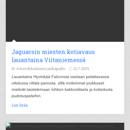
Jaguarsin miesten kotiavaus
lauantaina Viitaniemessä
Amerikkalainen jalkapallo
12.7.2019
Lauantaina Hyvinkää Falconsia vastaan pelattavassa
ottelussa riittää panosta, sillä molemmat joukkueet
mielivät taistelemaan lohkon kakkostilasta ja kotiedusta
pudotuspeleihin.
Lue lisää