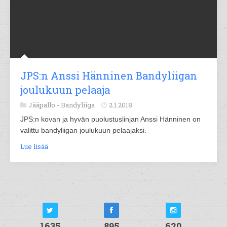
JPS:n Anssi Hänninen Bandyliigan
joulukuun pelaaja
Jääpallo -
Bandyliiga
2.1.2018
JPS:n kovan ja hyvän puolustuslinjan Anssi Hänninen on
valittu bandyliigan joulukuun pelaajaksi.
Lue lisää
1635
895
620