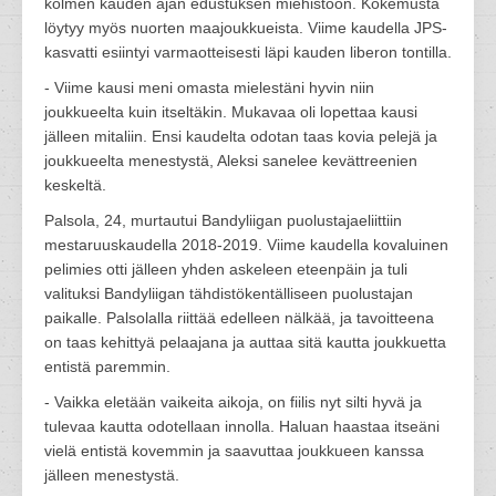
kolmen kauden ajan edustuksen miehistöön. Kokemusta
löytyy myös nuorten maajoukkueista. Viime kaudella JPS-
kasvatti esiintyi varmaotteisesti läpi kauden liberon tontilla.
- Viime kausi meni omasta mielestäni hyvin niin
joukkueelta kuin itseltäkin. Mukavaa oli lopettaa kausi
jälleen mitaliin. Ensi kaudelta odotan taas kovia pelejä ja
joukkueelta menestystä, Aleksi sanelee kevättreenien
keskeltä.
Palsola, 24, murtautui Bandyliigan puolustajaeliittiin
mestaruuskaudella 2018-2019. Viime kaudella kovaluinen
pelimies otti jälleen yhden askeleen eteenpäin ja tuli
valituksi Bandyliigan tähdistökentälliseen puolustajan
paikalle. Palsolalla riittää edelleen nälkää, ja tavoitteena
on taas kehittyä pelaajana ja auttaa sitä kautta joukkuetta
entistä paremmin.
- Vaikka eletään vaikeita aikoja, on fiilis nyt silti hyvä ja
tulevaa kautta odotellaan innolla. Haluan haastaa itseäni
vielä entistä kovemmin ja saavuttaa joukkueen kanssa
jälleen menestystä.