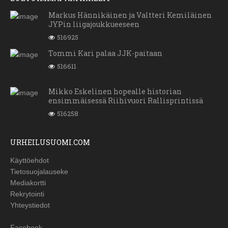
Markus Hännikäinen ja Valtteri Kemiläinen
JYPin liigajoukkueeseen
516925
Tommi Kari palaa JJK-paitaan
516611
Mikko Eskelinen hopealle historian
ensimmäisessä Riihivuori Rallisprintissä
516258
URHEILUSUOMI.COM
Käyttöehdot
Tietosuojalauseke
Mediakortti
Rekrytointi
Yhteystiedot
Facebook