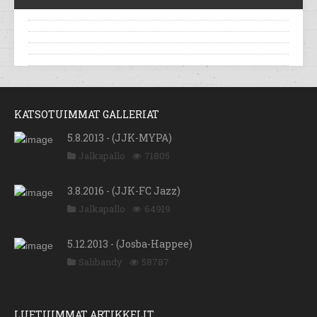
KATSOTUIMMAT GALLERIAT
5.8.2013 - (JJK-MYPA)
Jalkapallo
71805
3.8.2016 - (JJK-FC Jazz)
Jalkapallo
64919
5.12.2013 - (Josba-Happee)
Salibandy
58787
LUETUIMMAT ARTIKKELIT