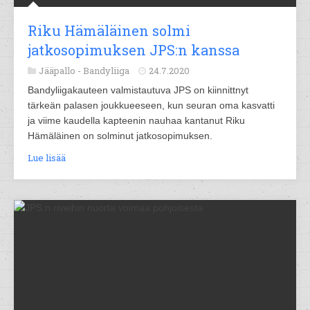
Riku Hämäläinen solmi
jatkosopimuksen JPS:n kanssa
Jääpallo -
Bandyliiga
24.7.2020
Bandyliigakauteen valmistautuva JPS on kiinnittnyt
tärkeän palasen joukkueeseen, kun seuran oma kasvatti
ja viime kaudella kapteenin nauhaa kantanut Riku
Hämäläinen on solminut jatkosopimuksen.
Lue lisää