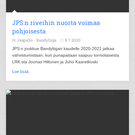
JPS:n riveihin nuorta voimaa
pohjoisesta
Jääpallo -
Bandyliiga
8.7.2020
JPS:n joukkue Bandyliigan kaudelle 2020-2021 jatkaa
vahvistumistaan, kun punapaitaan saapuu torniolaisesta
LRK:sta Joonas Hiltunen ja Juho Kaaretkoski.
Lue lisää