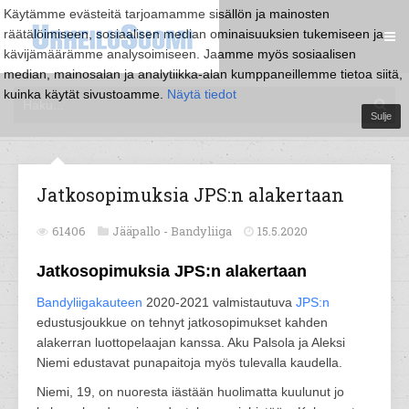
Käytämme evästeitä tarjoamamme sisällön ja mainosten
räätälöimiseen, sosiaalisen median ominaisuuksien tukemiseen ja
kävijämäärämme analysoimiseen. Jaamme myös sosiaalisen
median, mainosalan ja analytiikka-alan kumppaneillemme tietoa siitä,
kuinka käytät sivustoamme.
Näytä tiedot
Sulje
Jatkosopimuksia JPS:n alakertaan
61406
Jääpallo -
Bandyliiga
15.5.2020
Jatkosopimuksia JPS:n alakertaan
Bandyliigakauteen
2020-2021 valmistautuva
JPS:n
edustusjoukkue on tehnyt jatkosopimukset kahden
alakerran luottopelaajan kanssa. Aku Palsola ja Aleksi
Niemi edustavat punapaitoja myös tulevalla kaudella.
Niemi, 19, on nuoresta iästään huolimatta kuulunut jo