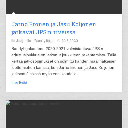
Jarno Eronen ja Jasu Koljonen
jatkavat JPS:n riveissä
Jääpallo -
Bandyliiga
20.5.2020
Bandyliigakauteen 2020-2021 valmistautuva JPS:n
edustusjoukkue on jatkanut joukkueen rakentamista. Tällä
kertaa jatkosopimukset on solmittu kahden maalinälkäisen
luottomiehen kanssa, kun Jarno Eronen ja Jasu Koljonen
jatkavat Jipsissä myös ensi kaudella.
Lue lisää