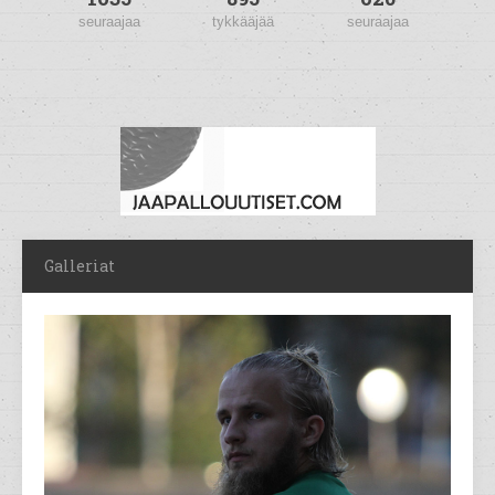
seuraajaa
tykkääjää
seuraajaa
Galleriat