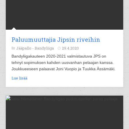
Paluumuuttajia Jipsin riveihin
Jääpallo -
Bandyliiga
29.4.2020
Bandyliigakauteen 2020-2021 valmistautuva JPS on
tehnyt sopimuksen kahden uusvanhan pelaajan kanssa.
Joukkueeseen palaavat Joni Vuopio ja Tuukka Ässämäki.
Lue lisää