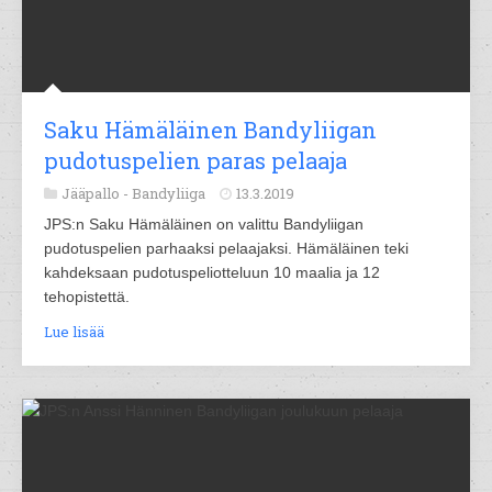
Saku Hämäläinen Bandyliigan
pudotuspelien paras pelaaja
Jääpallo -
Bandyliiga
13.3.2019
JPS:n Saku Hämäläinen on valittu Bandyliigan
pudotuspelien parhaaksi pelaajaksi. Hämäläinen teki
kahdeksaan pudotuspeliotteluun 10 maalia ja 12
tehopistettä.
Lue lisää