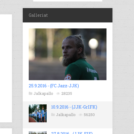
Galleriat
25.9.2016 - (FC Jazz-JJK)
Jalkapallo
28235
10.9.2016 - (JJK-GrIFK)
Jalkapallo
56250
27.8.2016 - (JJK-EIF)