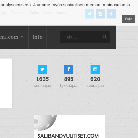
 analysoimiseen. Jaamme myös sosiaalisen median, mainosalan ja
äjoki
Tampere
Turku
Vaasa
Vantaa
Sulje
omi.com
Info
1635
895
620
seuraajaa
tykkääjää
seuraajaa