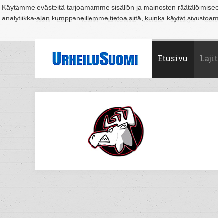
Käytämme evästeitä tarjoamamme sisällön ja mainosten räätälöimise
analytiikka-alan kumppaneillemme tietoa siitä, kuinka käytät sivusto
Suomi
Espoo
Helsinki
Hämeenlinna
Joensuu
Jyväskylä
Kouvo
Etusivu
Lajit