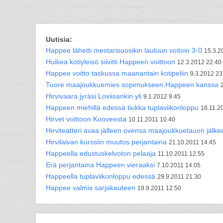
Uutisia:
Happee lähetti mestarisuosikin lauluun voitoin 3-0
15.3.2
Huikea kotiyleisö siivitti Happeen voittoon
12.3.2012 22.40
Happee voitto taskussa maanantain kotipeliin
9.3.2012 23
Tuore maajoukkuemies sopimukseen Happeen kanssa
Hirvivaara jyräsi Loviisankin yli
9.1.2012 9.45
Happeen miehillä edessä tiukka tuplaviikonloppu
18.11.2
Hirvet voittoon Kooveesta
10.11.2011 10.40
Hirviteatteri avaa jälleen ovensa maajoukkuetauon jälke
Hirvilaivan kurssiin muutos perjantaina
21.10.2011 14.45
Happeella edustuskelvoton pelaaja
11.10.2011 12.55
Erä perjantaina Happeen vieraaksi
7.10.2011 14.05
Happeella tuplaviikonloppu edessä
29.9.2011 21.30
Happee valmis sarjakauteen
19.9.2011 12.50