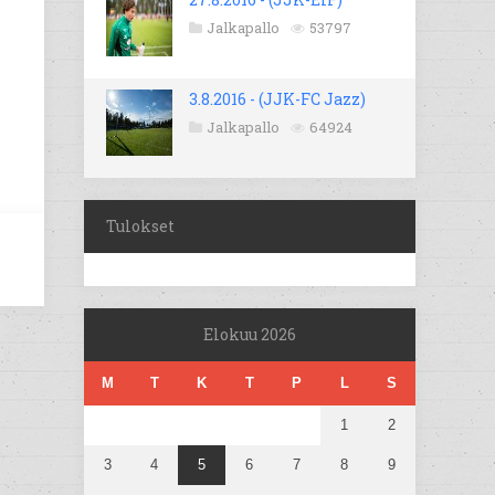
Jalkapallo
53797
3.8.2016 - (JJK-FC Jazz)
Jalkapallo
64924
Tulokset
Elokuu 2026
M
T
K
T
P
L
S
1
2
3
4
5
6
7
8
9