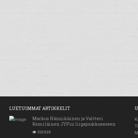
LUETUIMMAT ARTIKKELIT
U
Markus Hännikäinen ja Valtteri
K
Kemiläinen JYPin liigajoukkueeseen
T
516929
M