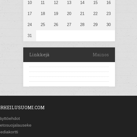
10
11
12
13
14
15
16
17
18
19
20
21
22
23
24
25
26
27
28
29
30
31
Linkkejä
Mainos
RHEILUSUOMI.COM
äyttöehdot
ietosuojalauseke
ediakortti