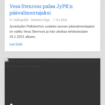
Vesa Stenroos palaa JyPK:n
päävalmentajaksi
Jalkapallo -
Naisten liiga
8.1.2021
Jyväskylän Pallokerhon uudeksi seuran päävalmentajaksi
on valittu Vesa Stenroos ja hän aloittaa tehtävässään
18.1.2021 alkaen.
Lue lisää