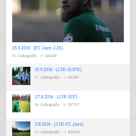
25.9.2016 - (FC Jazz-JJK)
Jalkapallo
28248
10.9.2016 - (JJK-GrIFK)
Jalkapallo
56250
27.8.2016 - (JJK-EIF)
Jalkapallo
53797
3.8.2016 - (JJK-FC Jazz)
Jalkapallo
64936