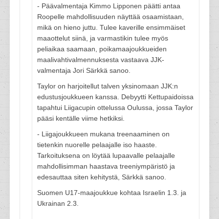
- Päävalmentaja Kimmo Lipponen päätti antaa
Roopelle mahdollisuuden näyttää osaamistaan,
mikä on hieno juttu. Tulee kaverille ensimmäiset
maaottelut siinä, ja varmastikin tulee myös
peliaikaa saamaan, poikamaajoukkueiden
maalivahtivalmennuksesta vastaava JJK-
valmentaja Jori Särkkä sanoo.
Taylor on harjoitellut talven yksinomaan JJK:n
edustusjoukkueen kanssa. Debyytti Kettupaidoissa
tapahtui Liigacupin ottelussa Oulussa, jossa Taylor
pääsi kentälle viime hetkiksi.
- Liigajoukkueen mukana treenaaminen on
tietenkin nuorelle pelaajalle iso haaste.
Tarkoituksena on löytää lupaavalle pelaajalle
mahdollisimman haastava treeniympäristö ja
edesauttaa siten kehitystä, Särkkä sanoo.
Suomen U17-maajoukkue kohtaa Israelin 1.3. ja
Ukrainan 2.3.