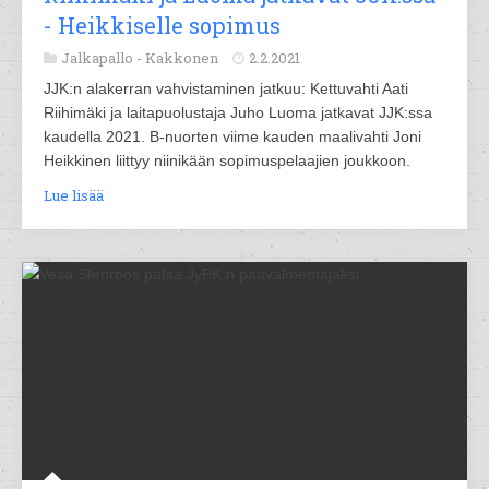
- Heikkiselle sopimus
Jalkapallo -
Kakkonen
2.2.2021
JJK:n alakerran vahvistaminen jatkuu: Kettuvahti Aati
Riihimäki ja laitapuolustaja Juho Luoma jatkavat JJK:ssa
kaudella 2021. B-nuorten viime kauden maalivahti Joni
Heikkinen liittyy niinikään sopimuspelaajien joukkoon.
Lue lisää