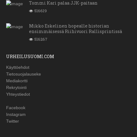
Tommi Kari palaa JJK-paitaan
516619
Mikko Eskelinen hopealle historian
ensimmäisessä Riihivuori Rallisprintissä
516267
URHEILUSUOMI.COM
Käyttöehdot
Tietosuojalauseke
Mediakortti
Rekrytointi
Yhteystiedot
Facebook
Instagram
Twitter