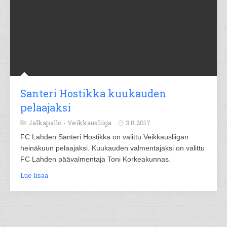
Santeri Hostikka kuukauden
pelaajaksi
Jalkapallo -
Veikkausliiga
3.8.2017
FC Lahden Santeri Hostikka on valittu Veikkausliigan
heinäkuun pelaajaksi. Kuukauden valmentajaksi on valittu
FC Lahden päävalmentaja Toni Korkeakunnas.
Lue lisää