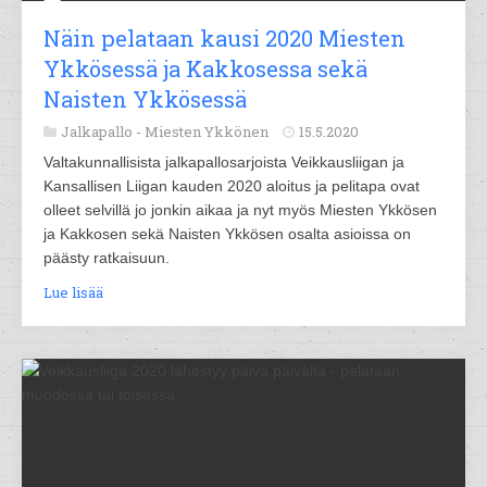
Näin pelataan kausi 2020 Miesten
Ykkösessä ja Kakkosessa sekä
Naisten Ykkösessä
Jalkapallo -
Miesten Ykkönen
15.5.2020
Valtakunnallisista jalkapallosarjoista Veikkausliigan ja
Kansallisen Liigan kauden 2020 aloitus ja pelitapa ovat
olleet selvillä jo jonkin aikaa ja nyt myös Miesten Ykkösen
ja Kakkosen sekä Naisten Ykkösen osalta asioissa on
päästy ratkaisuun.
Lue lisää