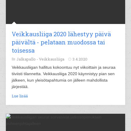
Veikkausliiga 2020 lähestyy päivä
päivältä - pelataan muodossa tai
toisessa
Jalkapallo -
Veikkausliiga
3.4.2020
Veikkausliigan hallitus kokoontuu nyt viikoittain ja seuraa
tiiviisti tilannetta. Veikkausliiga 2020 käynnistyy pian sen
jälkeen, kun yleisötapahtumia on jälleen mahdollista
järjestää.
Lue lisää