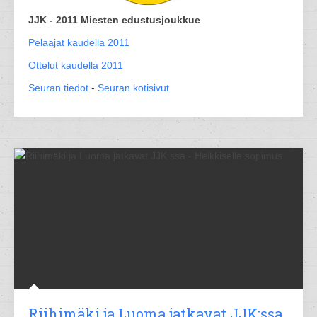
JJK - 2011 Miesten edustusjoukkue
Pelaajat kaudella 2011
Ottelut kaudella 2011
Seuran tiedot
-
Seuran kotisivut
Riihimäki ja Luoma jatkavat JJK:ssa