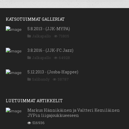
KATSOTUIMMAT GALLERIAT
5.8.2013 - (JJK-MYPA)
Jalkapallo
71805
3.8.2016 - (JJK-FC Jazz)
Jalkapallo
64928
5.12.2013 - (Josba-Happee)
Salibandy
58787
LUETUIMMAT ARTIKKELIT
Markus Hännikäinen ja Valtteri Kemiläinen
JYPin liigajoukkueeseen
516936