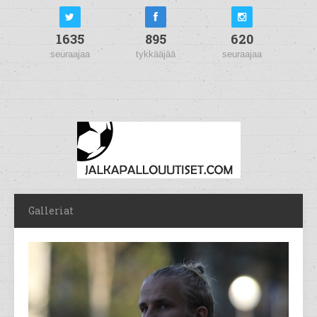
1635
895
620
seuraajaa
tykkääjää
seuraajaa
Galleriat