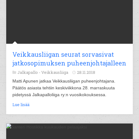
Veikkausliigan seurat sorvasivat
jatkosopimuksen puheenjohtajalleen
Jalkapallo -
Veikkausliiga
28.11.2018
Matti Apunen jatkaa Veikkausliigan puheenjohtajana.
Päätös asiasta tehtiin keskiviikkona 28. marraskuuta
pidetyssä Jalkapalloliiga ry:n vuosikokouksessa.
Lue lisää