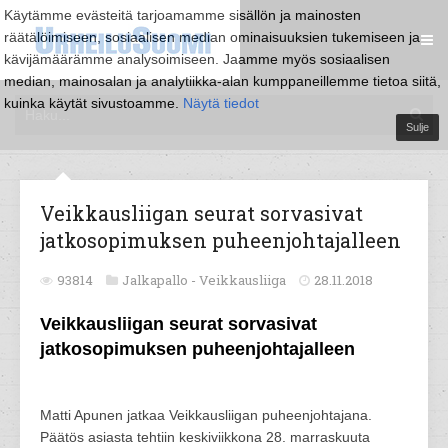
Käytämme evästeitä tarjoamamme sisällön ja mainosten
räätälöimiseen, sosiaalisen median ominaisuuksien tukemiseen ja
kävijämäärämme analysoimiseen. Jaamme myös sosiaalisen
median, mainosalan ja analytiikka-alan kumppaneillemme tietoa siitä,
kuinka käytät sivustoamme.
Näytä tiedot
Sulje
Veikkausliigan seurat sorvasivat
jatkosopimuksen puheenjohtajalleen
93814
Jalkapallo -
Veikkausliiga
28.11.2018
Veikkausliigan seurat sorvasivat
jatkosopimuksen puheenjohtajalleen
Matti Apunen jatkaa Veikkausliigan puheenjohtajana.
Päätös asiasta tehtiin keskiviikkona 28. marraskuuta