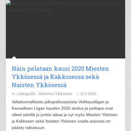
Näin pelataan kausi 2020 Miesten
Ykkösessä ja Kakkosessa sekä
Naisten Ykkösessä
Jalkapallo -
Miesten Ykkönen
15.5.2020
Valtakunnallisista jalkapallosarjoista Veikkausliigan ja
Kansallisen Liigan kauden 2020 aloitus ja pelitapa ovat
olleet selvillä jo jonkin aikaa ja nyt myös Miesten Ykkösen
ja Kakkosen sekä Naisten Ykkösen osalta asioissa on
päästy ratkaisuun.