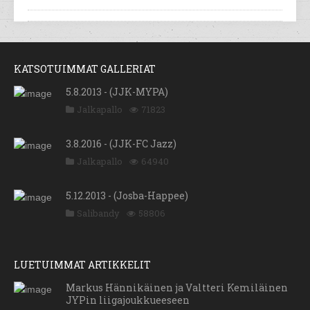
KATSOTUIMMAT GALLERIAT
5.8.2013 - (JJK-MYPA)
Jalkapallo
71823
3.8.2016 - (JJK-FC Jazz)
Jalkapallo
64940
5.12.2013 - (Josba-Happee)
Salibandy
58806
LUETUIMMAT ARTIKKELIT
Markus Hännikäinen ja Valtteri Kemiläinen
JYPin liigajoukkueeseen