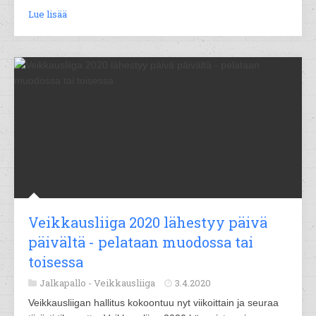
Lue lisää
Veikkausliiga 2020 lähestyy päivä
päivältä - pelataan muodossa tai
toisessa
Jalkapallo -
Veikkausliiga
3.4.2020
Veikkausliigan hallitus kokoontuu nyt viikoittain ja seuraa