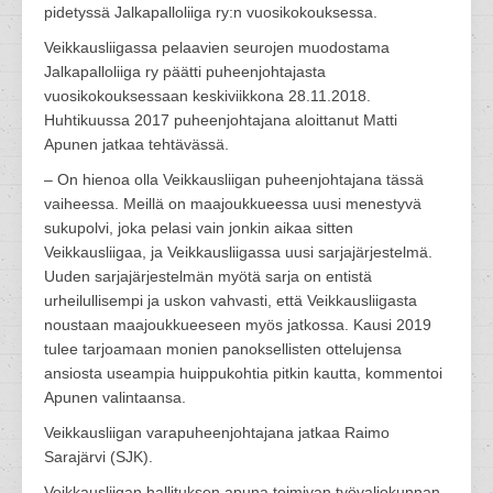
pidetyssä Jalkapalloliiga ry:n vuosikokouksessa.
Veikkausliigassa pelaavien seurojen muodostama
Jalkapalloliiga ry päätti puheenjohtajasta
vuosikokouksessaan keskiviikkona 28.11.2018.
Huhtikuussa 2017 puheenjohtajana aloittanut Matti
Apunen jatkaa tehtävässä.
– On hienoa olla Veikkausliigan puheenjohtajana tässä
vaiheessa. Meillä on maajoukkueessa uusi menestyvä
sukupolvi, joka pelasi vain jonkin aikaa sitten
Veikkausliigaa, ja Veikkausliigassa uusi sarjajärjestelmä.
Uuden sarjajärjestelmän myötä sarja on entistä
urheilullisempi ja uskon vahvasti, että Veikkausliigasta
noustaan maajoukkueeseen myös jatkossa. Kausi 2019
tulee tarjoamaan monien panoksellisten ottelujensa
ansiosta useampia huippukohtia pitkin kautta, kommentoi
Apunen valintaansa.
Veikkausliigan varapuheenjohtajana jatkaa Raimo
Sarajärvi (SJK).
Veikkausliigan hallituksen apuna toimivan työvaliokunnan