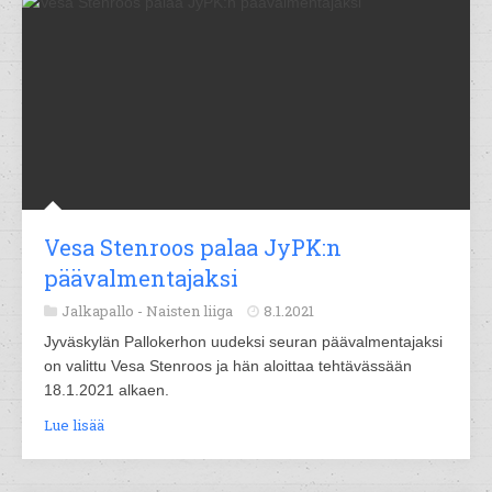
Vesa Stenroos palaa JyPK:n
päävalmentajaksi
Jalkapallo -
Naisten liiga
8.1.2021
Jyväskylän Pallokerhon uudeksi seuran päävalmentajaksi
on valittu Vesa Stenroos ja hän aloittaa tehtävässään
18.1.2021 alkaen.
Lue lisää