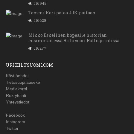
516945
Tommi Kari palaa JJK-paitaan
516628
Mikko Eskelinen hopealle historian
ensimmäisessä Riihivuori Rallisprintissä
516277
URHEILUSUOMI.COM
Käyttöehdot
Tietosuojalauseke
Mediakortti
Rekrytointi
Yhteystiedot
Facebook
Instagram
Twitter