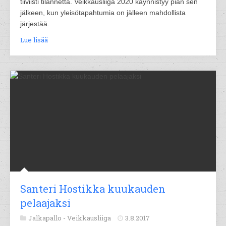
tiiviisti tilannetta. Veikkausliiga 2020 käynnistyy pian sen
jälkeen, kun yleisötapahtumia on jälleen mahdollista
järjestää.
Lue lisää
Santeri Hostikka kuukauden
pelaajaksi
Jalkapallo -
Veikkausliiga
3.8.2017