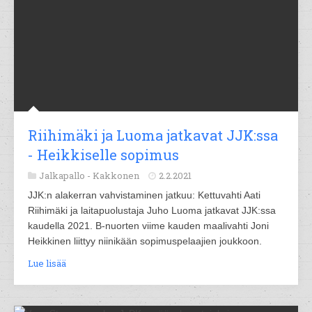
Riihimäki ja Luoma jatkavat JJK:ssa
- Heikkiselle sopimus
Jalkapallo -
Kakkonen
2.2.2021
JJK:n alakerran vahvistaminen jatkuu: Kettuvahti Aati
Riihimäki ja laitapuolustaja Juho Luoma jatkavat JJK:ssa
kaudella 2021. B-nuorten viime kauden maalivahti Joni
Heikkinen liittyy niinikään sopimuspelaajien joukkoon.
Lue lisää