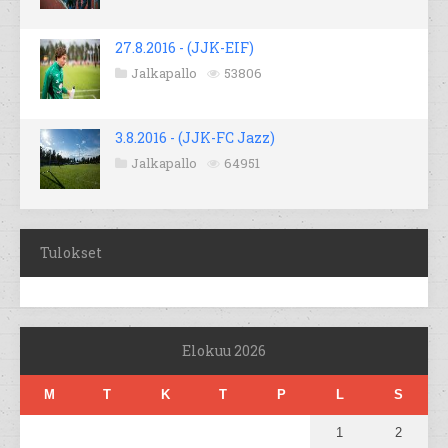
27.8.2016 - (JJK-EIF)
Jalkapallo
53806
3.8.2016 - (JJK-FC Jazz)
Jalkapallo
64951
Tulokset
Elokuu 2026
M
T
K
T
P
L
S
1
2