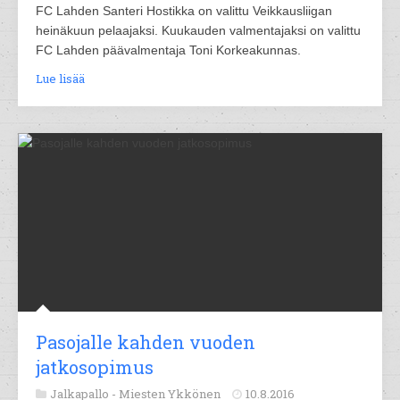
FC Lahden Santeri Hostikka on valittu Veikkausliigan
heinäkuun pelaajaksi. Kuukauden valmentajaksi on valittu
FC Lahden päävalmentaja Toni Korkeakunnas.
Lue lisää
Pasojalle kahden vuoden
jatkosopimus
Jalkapallo -
Miesten Ykkönen
10.8.2016