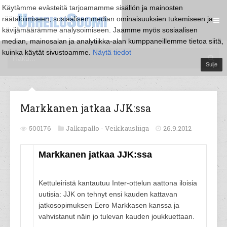
Käytämme evästeitä tarjoamamme sisällön ja mainosten
räätälöimiseen, sosiaalisen median ominaisuuksien tukemiseen ja
kävijämäärämme analysoimiseen. Jaamme myös sosiaalisen
median, mainosalan ja analytiikka-alan kumppaneillemme tietoa siitä,
kuinka käytät sivustoamme.
Näytä tiedot
Sulje
Markkanen jatkaa JJK:ssa
500176
Jalkapallo -
Veikkausliiga
26.9.2012
Markkanen jatkaa JJK:ssa
Kettuleiristä kantautuu Inter-ottelun aattona iloisia
uutisia: JJK on tehnyt ensi kauden kattavan
jatkosopimuksen Eero Markkasen kanssa ja
vahvistanut näin jo tulevan kauden joukkuettaan.