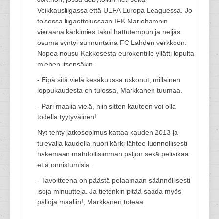
Veikkausliigassa että UEFA Europa Leaguessa. Jo
toisessa liigaottelussaan IFK Mariehamnin
vieraana kärkimies takoi hattutempun ja neljäs
osuma syntyi sunnuntaina FC Lahden verkkoon.
Nopea nousu Kakkosesta eurokentille yllätti lopulta
miehen itsensäkin.
- Eipä sitä vielä kesäkuussa uskonut, millainen
loppukaudesta on tulossa, Markkanen tuumaa.
- Pari maalia vielä, niin sitten kauteen voi olla
todella tyytyväinen!
Nyt tehty jatkosopimus kattaa kauden 2013 ja
tulevalla kaudella nuori kärki lähtee luonnollisesti
hakemaan mahdollisimman paljon sekä peliaikaa
että onnistumisia.
- Tavoitteena on päästä pelaamaan säännöllisesti
isoja minuutteja. Ja tietenkin pitää saada myös
palloja maaliin!, Markkanen toteaa.