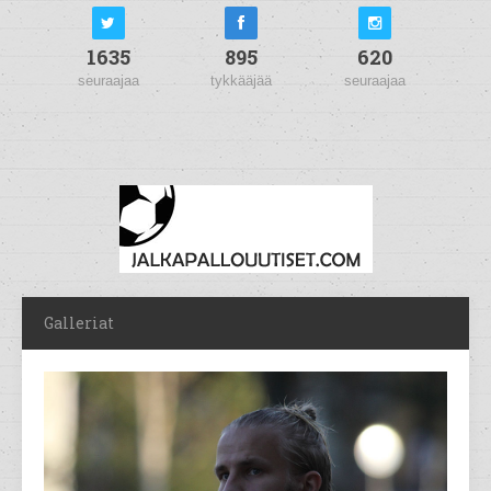
1635
895
620
seuraajaa
tykkääjää
seuraajaa
Galleriat