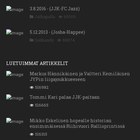
3.8.2016 - (JJK-FC Jazz)
Jalkapallo
65000
5.12.2013 - (Josba-Happee)
Salibandy
58874
LUETUIMMAT ARTIKKELIT
Markus Hännikäinen ja Valtteri Kemiläinen
JYPin liigajoukkueeseen
516982
Tommi Kari palaa JJK-paitaan
516665
Mikko Eskelinen hopealle historian
ensimmäisessä Riihivuori Rallisprintissä
516315