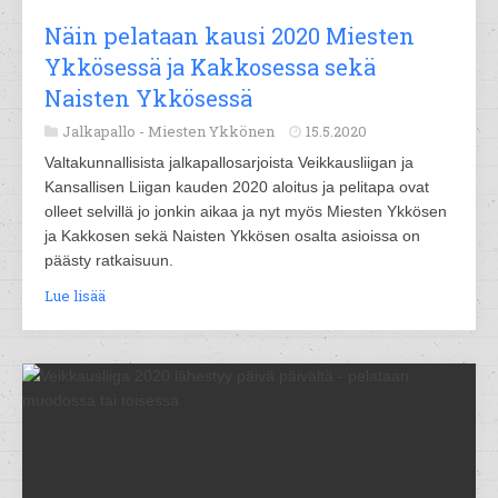
Näin pelataan kausi 2020 Miesten
Ykkösessä ja Kakkosessa sekä
Naisten Ykkösessä
Jalkapallo -
Miesten Ykkönen
15.5.2020
Valtakunnallisista jalkapallosarjoista Veikkausliigan ja
Kansallisen Liigan kauden 2020 aloitus ja pelitapa ovat
olleet selvillä jo jonkin aikaa ja nyt myös Miesten Ykkösen
ja Kakkosen sekä Naisten Ykkösen osalta asioissa on
päästy ratkaisuun.
Lue lisää