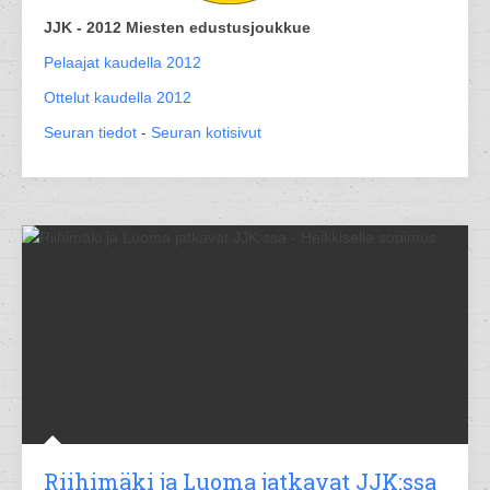
JJK - 2012 Miesten edustusjoukkue
Pelaajat kaudella 2012
Ottelut kaudella 2012
Seuran tiedot
-
Seuran kotisivut
Riihimäki ja Luoma jatkavat JJK:ssa