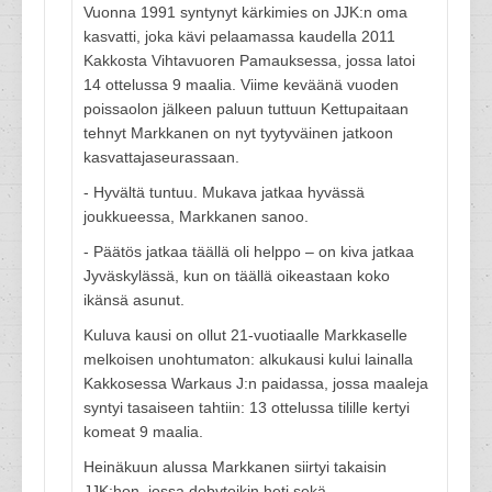
Vuonna 1991 syntynyt kärkimies on JJK:n oma
kasvatti, joka kävi pelaamassa kaudella 2011
Kakkosta Vihtavuoren Pamauksessa, jossa latoi
14 ottelussa 9 maalia. Viime keväänä vuoden
poissaolon jälkeen paluun tuttuun Kettupaitaan
tehnyt Markkanen on nyt tyytyväinen jatkoon
kasvattajaseurassaan.
- Hyvältä tuntuu. Mukava jatkaa hyvässä
joukkueessa, Markkanen sanoo.
- Päätös jatkaa täällä oli helppo – on kiva jatkaa
Jyväskylässä, kun on täällä oikeastaan koko
ikänsä asunut.
Kuluva kausi on ollut 21-vuotiaalle Markkaselle
melkoisen unohtumaton: alkukausi kului lainalla
Kakkosessa Warkaus J:n paidassa, jossa maaleja
syntyi tasaiseen tahtiin: 13 ottelussa tilille kertyi
komeat 9 maalia.
Heinäkuun alussa Markkanen siirtyi takaisin
JJK:hon, jossa debytoikin heti sekä