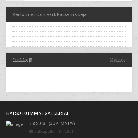
Kertoimet.com veikkausvinkkejä
Linkkejä
Mainos
KATSOTUIMMAT GALLERIAT
5.8.2013 - (JJK-MYPA)
Jalkapallo
71871