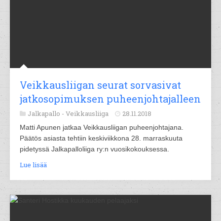
Veikkausliigan seurat sorvasivat
jatkosopimuksen puheenjohtajalleen
Jalkapallo -
Veikkausliiga
28.11.2018
Matti Apunen jatkaa Veikkausliigan puheenjohtajana.
Päätös asiasta tehtiin keskiviikkona 28. marraskuuta
pidetyssä Jalkapalloliiga ry:n vuosikokouksessa.
Lue lisää