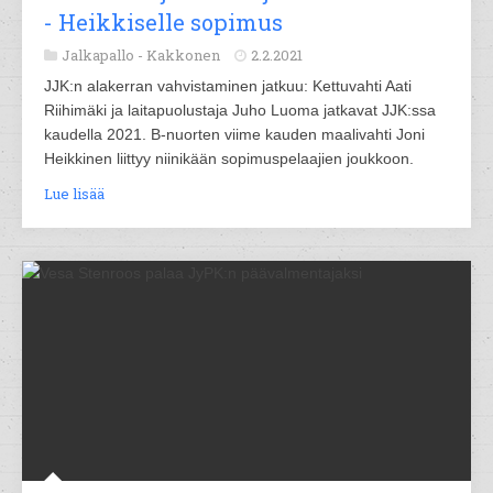
- Heikkiselle sopimus
Jalkapallo -
Kakkonen
2.2.2021
JJK:n alakerran vahvistaminen jatkuu: Kettuvahti Aati
Riihimäki ja laitapuolustaja Juho Luoma jatkavat JJK:ssa
kaudella 2021. B-nuorten viime kauden maalivahti Joni
Heikkinen liittyy niinikään sopimuspelaajien joukkoon.
Lue lisää