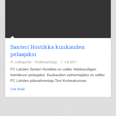
Santeri Hostikka kuukauden
pelaajaksi
Jalkapallo -
Veikkausliiga
3.8.2017
FC Lahden Santeri Hostikka on valittu Veikkausliigan
heinäkuun pelaajaksi. Kuukauden valmentajaksi on valittu
FC Lahden päävalmentaja Toni Korkeakunnas.
Lue lisää