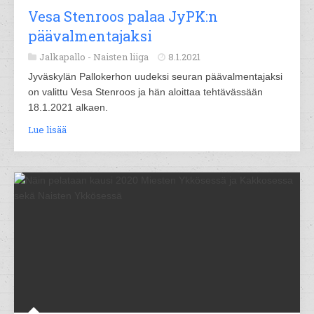
Vesa Stenroos palaa JyPK:n
päävalmentajaksi
Jalkapallo -
Naisten liiga
8.1.2021
Jyväskylän Pallokerhon uudeksi seuran päävalmentajaksi
on valittu Vesa Stenroos ja hän aloittaa tehtävässään
18.1.2021 alkaen.
Lue lisää