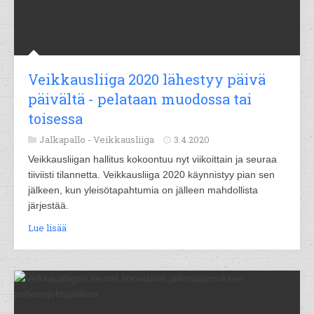
Veikkausliiga 2020 lähestyy päivä
päivältä - pelataan muodossa tai
toisessa
Jalkapallo -
Veikkausliiga
3.4.2020
Veikkausliigan hallitus kokoontuu nyt viikoittain ja seuraa
tiiviisti tilannetta. Veikkausliiga 2020 käynnistyy pian sen
jälkeen, kun yleisötapahtumia on jälleen mahdollista
järjestää.
Lue lisää