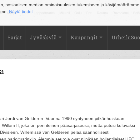
en, sosiaalisen median ominaisuuksien tukemiseen ja kävijämäärämme
amme.
Näytä tiedot
la
Kuopio
Lahti
Lappeenranta
Mikkeli
Oulu
Pori
Rauma
Rovaniemi
Sein
Sarjat
Jyväskylä
Kaupungit
UrheiluSu
ia
toppari Jordi van Gelderen. Vuonna 1990 syntyneen pitkänhuiskean
 Willem II, joka on perinteinen pääsarjaseura, mutta putosi kuluvaksi
 Divisieen. Willemissä van Gelderen pelaa säännöllisesti
 harjoitusrinkiin. Aiempia seuroja ovat niinikään hollantilaiset HFC