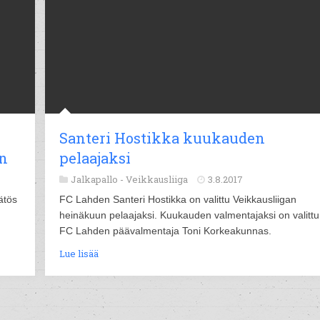
Santeri Hostikka kuukauden
en
pelaajaksi
Jalkapallo -
Veikkausliiga
3.8.2017
ätös
FC Lahden Santeri Hostikka on valittu Veikkausliigan
heinäkuun pelaajaksi. Kuukauden valmentajaksi on valittu
FC Lahden päävalmentaja Toni Korkeakunnas.
Lue lisää