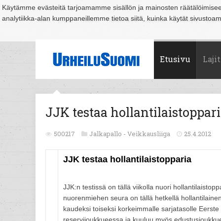
Käytämme evästeitä tarjoamamme sisällön ja mainosten räätälöimise
analytiikka-alan kumppaneillemme tietoa siitä, kuinka käytät sivusto
Suomi
Espoo
Helsinki
Hämeenlinna
Joensuu
Jyväskylä
Kouvo
Etusivu
Lajit
JJK testaa hollantilaistoppar
500217
Jalkapallo -
Veikkausliiga
25.4.2012
JJK testaa hollantilaistopparia
JJK:n testissä on tällä viikolla nuori hollantilais
nuorenmiehen seura on tällä hetkellä hollantilainen
kaudeksi toiseksi korkeimmalle sarjatasolle Eerste
reservijoukkueessa ja kuuluu myös edustusjoukkueen