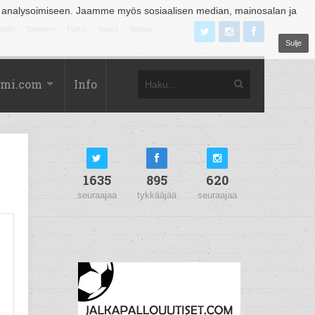
 analysoimiseen. Jaamme myös sosiaalisen median, mainosalan ja
äjoki
Tampere
Turku
Vaasa
Vantaa
Sulje
omi.com
Info
1635
895
620
seuraajaa
tykkääjää
seuraajaa