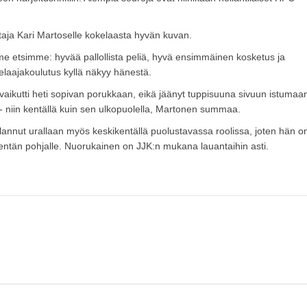
aja Kari Martoselle kokelaasta hyvän kuvan.
a me etsimme: hyvää pallollista peliä, hyvä ensimmäinen kosketus ja
 pelaajakoulutus kyllä näkyy hänestä.
 vaikutti heti sopivan porukkaan, eikä jäänyt tuppisuuna sivuun istumaa
 - niin kentällä kuin sen ulkopuolella, Martonen summaa.
annut urallaan myös keskikentällä puolustavassa roolissa, joten hän o
kentän pohjalle. Nuorukainen on JJK:n mukana lauantaihin asti.