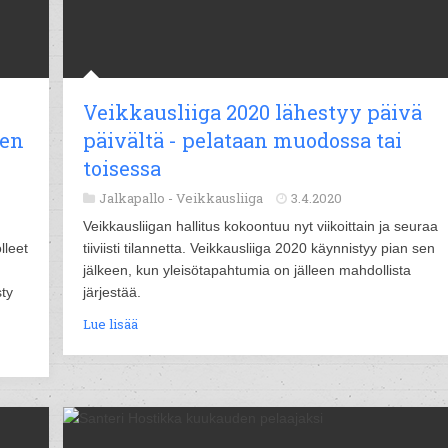
Veikkausliiga 2020 lähestyy päivä
ten
päivältä - pelataan muodossa tai
toisessa
Jalkapallo -
Veikkausliiga
3.4.2020
Veikkausliigan hallitus kokoontuu nyt viikoittain ja seuraa
lleet
tiiviisti tilannetta. Veikkausliiga 2020 käynnistyy pian sen
jälkeen, kun yleisötapahtumia on jälleen mahdollista
ty
järjestää.
Lue lisää