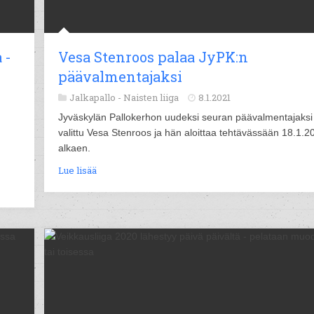
 -
Vesa Stenroos palaa JyPK:n
päävalmentajaksi
Jalkapallo -
Naisten liiga
8.1.2021
Jyväskylän Pallokerhon uudeksi seuran päävalmentajaksi
valittu Vesa Stenroos ja hän aloittaa tehtävässään 18.1.2
alkaen.
Lue lisää