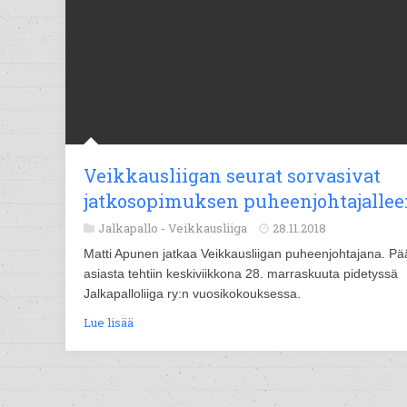
Veikkausliigan seurat sorvasivat
jatkosopimuksen puheenjohtajalle
Jalkapallo -
Veikkausliiga
28.11.2018
Matti Apunen jatkaa Veikkausliigan puheenjohtajana. Pä
asiasta tehtiin keskiviikkona 28. marraskuuta pidetyssä
Jalkapalloliiga ry:n vuosikokouksessa.
Lue lisää