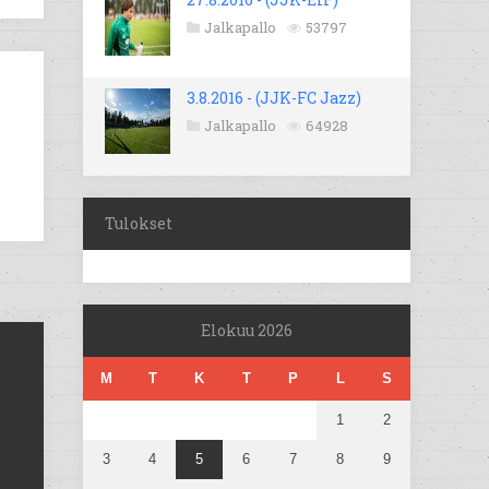
Jalkapallo
53797
3.8.2016 - (JJK-FC Jazz)
Jalkapallo
64928
Tulokset
Elokuu 2026
M
T
K
T
P
L
S
1
2
3
4
5
6
7
8
9