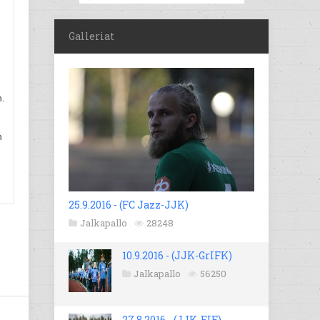
Galleriat
n.
n
25.9.2016 - (FC Jazz-JJK)
Jalkapallo
28248
10.9.2016 - (JJK-GrIFK)
Jalkapallo
56250
27.8.2016 - (JJK-EIF)