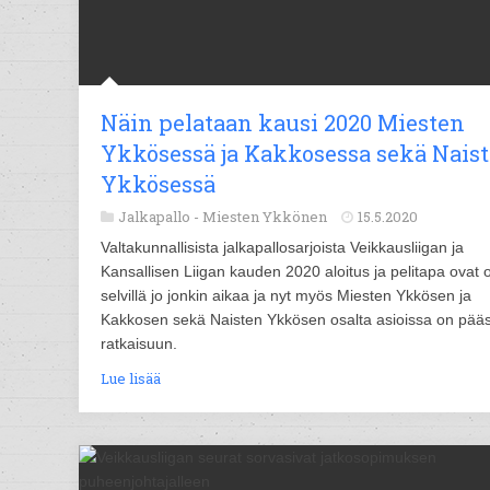
Näin pelataan kausi 2020 Miesten
Ykkösessä ja Kakkosessa sekä Nais
Ykkösessä
Jalkapallo -
Miesten Ykkönen
15.5.2020
Valtakunnallisista jalkapallosarjoista Veikkausliigan ja
Kansallisen Liigan kauden 2020 aloitus ja pelitapa ovat o
selvillä jo jonkin aikaa ja nyt myös Miesten Ykkösen ja
Kakkosen sekä Naisten Ykkösen osalta asioissa on pääs
ratkaisuun.
Lue lisää