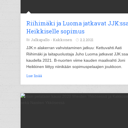
Riihimäki ja Luoma jatkavat JJK:ssa
Heikkiselle sopimus
Jalkapallo -
Kakkonen
2.2.2021
JJK:n alakerran vahvistaminen jatkuu: Kettuvahti Aati
Riihimäki ja laitapuolustaja Juho Luoma jatkavat JJK:ssa
kaudella 2021. B-nuorten viime kauden maalivahti Joni
Heikkinen liittyy niinikään sopimuspelaajien joukkoon.
Lue lisää