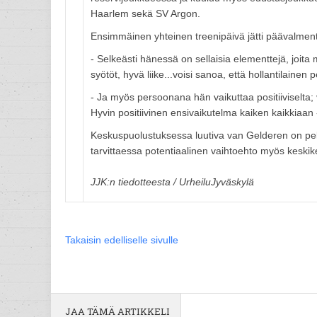
Haarlem sekä SV Argon.
Ensimmäinen yhteinen treenipäivä jätti päävalment
- Selkeästi hänessä on sellaisia elementtejä, joit
syötöt, hyvä liike...voisi sanoa, että hollantilainen
- Ja myös persoonana hän vaikuttaa positiiviselta;
Hyvin positiivinen ensivaikutelma kaiken kaikkiaan
Keskuspuolustuksessa luutiva van Gelderen on pel
tarvittaessa potentiaalinen vaihtoehto myös keski
JJK:n tiedotteesta / UrheiluJyväskylä
Takaisin edelliselle sivulle
JAA TÄMÄ ARTIKKELI