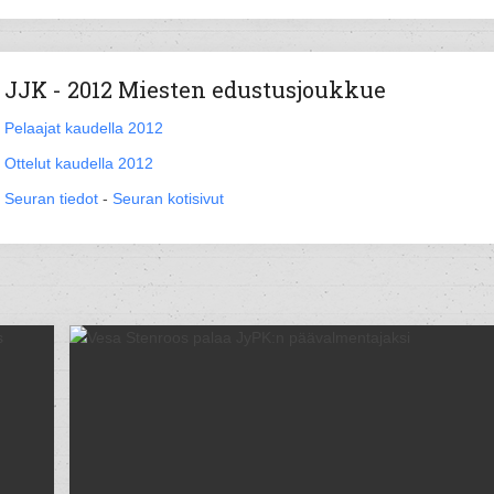
JJK - 2012 Miesten edustusjoukkue
Pelaajat kaudella 2012
Ottelut kaudella 2012
Seuran tiedot
-
Seuran kotisivut