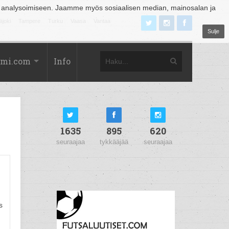
 analysoimiseen. Jaamme myös sosiaalisen median, mainosalan ja
äjoki
Tampere
Turku
Vaasa
Vantaa
Sulje
omi.com
Info
1635
895
620
seuraajaa
tykkääjää
seuraajaa
s