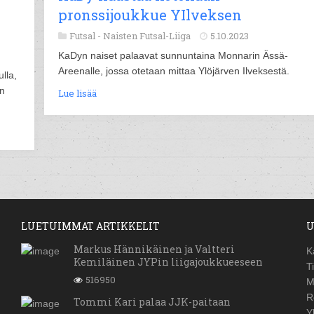
pronssijoukkue YIlveksen
Futsal -
Naisten Futsal-Liiga
5.10.2023
KaDyn naiset palaavat sunnuntaina Monnarin Ässä-
Areenalle, jossa otetaan mittaa Ylöjärven Ilveksestä.
lla,
en
Lue lisää
LUETUIMMAT ARTIKKELIT
U
Markus Hännikäinen ja Valtteri
K
Kemiläinen JYPin liigajoukkueeseen
T
516950
M
R
Tommi Kari palaa JJK-paitaan
Y