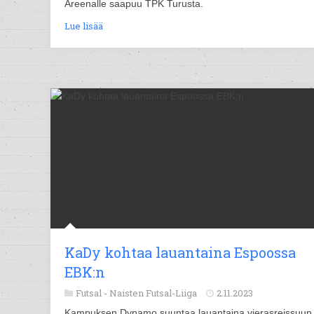
Areenalle saapuu TPK Turusta.
Lue lisää
KaDy kohtaa lauantaina Espoossa
EBK:n
Futsal -
Naisten Futsal-Liiga
2.11.2023
Kampuksen Dynamo suuntaa lauantaina vierasreissuun