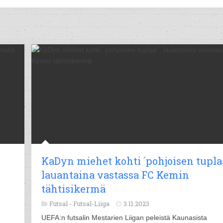
KaDyn miehet kohti ´pohjoisen tuplaa
lauantaina vastassa FC Kemin
tähtisikermä
Futsal -
Futsal-Liiga
3.11.2023
UEFA:n futsalin Mestarien Liigan peleistä Kaunasista