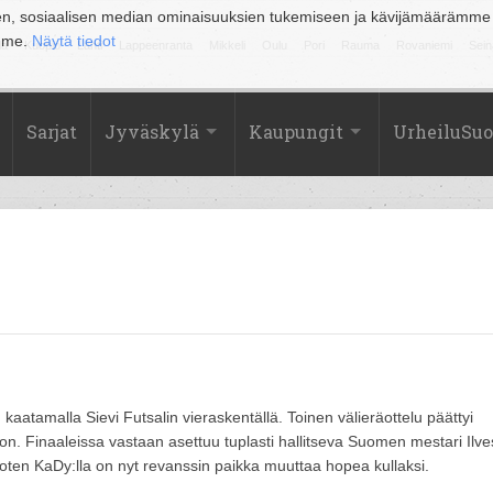
en, sosiaalisen median ominaisuuksien tukemiseen ja kävijämäärämme
amme.
Näytä tiedot
la
Kuopio
Lahti
Lappeenranta
Mikkeli
Oulu
Pori
Rauma
Rovaniemi
Sein
Sarjat
Jyväskylä
Kaupungit
UrheiluSu
aatamalla Sievi Futsalin vieraskentällä. Toinen välieräottelu päättyi
on. Finaaleissa vastaan asettuu tuplasti hallitseva Suomen mestari Ilve
joten KaDy:lla on nyt revanssin paikka muuttaa hopea kullaksi.