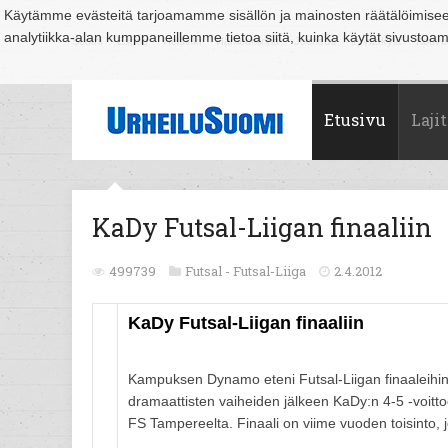
Käytämme evästeitä tarjoamamme sisällön ja mainosten räätälöimise
analytiikka-alan kumppaneillemme tietoa siitä, kuinka käytät sivusto
Suomi
Espoo
Helsinki
Hämeenlinna
Joensuu
Jyväskylä
Kouvo
Etusivu
Lajit
KaDy Futsal-Liigan finaaliin
499739
Futsal -
Futsal-Liiga
2.4.2012
KaDy Futsal-Liigan finaaliin
Kampuksen Dynamo eteni Futsal-Liigan finaaleihin k
dramaattisten vaiheiden jälkeen KaDy:n 4-5 -voitto
FS Tampereelta. Finaali on viime vuoden toisinto, 