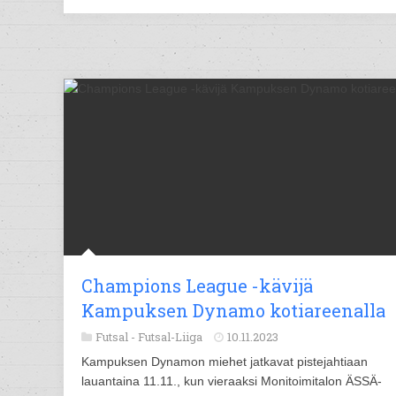
Champions League -kävijä
Kampuksen Dynamo kotiareenalla
Futsal -
Futsal-Liiga
10.11.2023
Kampuksen Dynamon miehet jatkavat pistejahtiaan
lauantaina 11.11., kun vieraaksi Monitoimitalon ÄSSÄ-