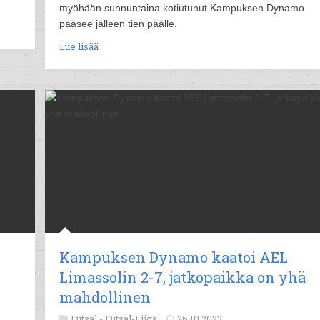
myöhään sunnuntaina kotiutunut Kampuksen Dynamo
pääsee jälleen tien päälle.
Lue lisää
Kampuksen Dynamo kaatoi AEL
Limassolin 2-7, jatkopaikka on yhä
mahdollinen
Futsal -
Futsal-Liiga
26.10.2023