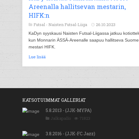
Areenalla hallitsevan mestarin,
HIFK:n
Futsal -
Naisten Futsal-Liiga
26.10.2023
KaDyn syyskausi Naisten Futsal-Liigassa jatkuu kotiottelu
kun Monnarin ÄSSÄ-Areenalle saapuu hallitseva Suom
mestari HIFK.
Lue lisää
KATSOTUIMMAT GALLERIAT
5.8.2013 - (JJK-MYPA)
Jalkapallo
71823
3.8.2016 - (JJK-FC Jazz)