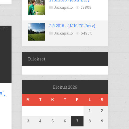
Jalkapallo
53809
3.8.2016 - (JJK-FC Jazz)
Jalkapallo
64954
Tulokset
Elokuu 2026
´,
M
T
K
T
P
L
S
1
2
3
4
5
6
7
8
9