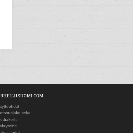
RHEILUSUOMI.COM
äyttöehdot
ietosuojalauseke
ediakortti
ekrytointi
hteystiedot