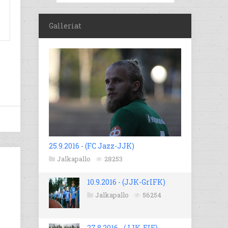
Galleriat
25.9.2016 - (FC Jazz-JJK)
Jalkapallo
28253
10.9.2016 - (JJK-GrIFK)
Jalkapallo
56254
27.8.2016 - (JJK-EIF)