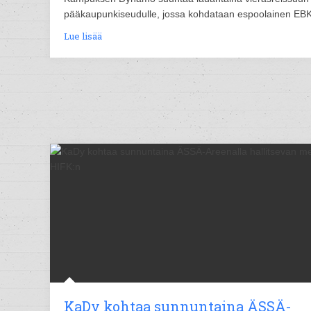
pääkaupunkiseudulle, jossa kohdataan espoolainen EBK
Lue lisää
KaDy kohtaa sunnuntaina ÄSSÄ-