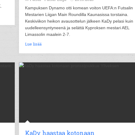
.
Kampuksen Dynamo otti komean voiton UEFA:n Futsalin
Mestarien Liigan Main Roundilla Kaunasissa torstaina.
Keskiviikon heikon avausottelun jälkeen KaDy pelasi kuin
uudelleensyntyneenä ja selättä Kyproksen mestari AEL
Limassolin maalein 2-7.
Lue lisää
KaDy haastaa kotonaan