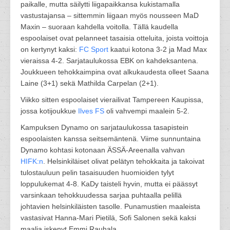
paikalle, mutta säilytti liigapaikkansa kukistamalla
vastustajansa – sittemmin liigaan myös nousseen MaD
Maxin – suoraan kahdella voitolla. Tällä kaudella
espoolaiset ovat pelanneet tasaisia otteluita, joista voittoja
on kertynyt kaksi:
FC Sport
kaatui kotona 3-2 ja Mad Max
vieraissa 4-2. Sarjataulukossa EBK on kahdeksantena.
Joukkueen tehokkaimpina ovat alkukaudesta olleet Saana
Laine (3+1) sekä Mathilda Carpelan (2+1).
Viikko sitten espoolaiset vierailivat Tampereen Kaupissa,
jossa kotijoukkue
Ilves FS
oli vahvempi maalein 5-2.
Kampuksen Dynamo on sarjataulukossa tasapistein
espoolaisten kanssa seitsemäntenä. Viime sunnuntaina
Dynamo kohtasi kotonaan ÄSSÄ-Areenalla vahvan
HIFK:n
. Helsinkiläiset olivat pelätyn tehokkaita ja takoivat
tulostauluun pelin tasaisuuden huomioiden tylyt
loppulukemat 4-8. KaDy taisteli hyvin, mutta ei päässyt
varsinkaan tehokkuudessa sarjaa puhtaalla pelillä
johtavien helsinkiläisten tasolle. Punamustien maaleista
vastasivat Hanna-Mari Pietilä, Sofi Salonen sekä kaksi
maalia iskenyt Emmi Rauhala.