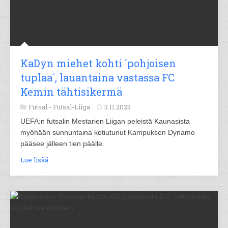
KaDyn miehet kohti ´pohjoisen
tuplaa´, lauantaina vastassa FC
Kemin tähtisikermä
Futsal -
Futsal-Liiga
3.11.2023
UEFA:n futsalin Mestarien Liigan peleistä Kaunasista
myöhään sunnuntaina kotiutunut Kampuksen Dynamo
pääsee jälleen tien päälle.
Lue lisää