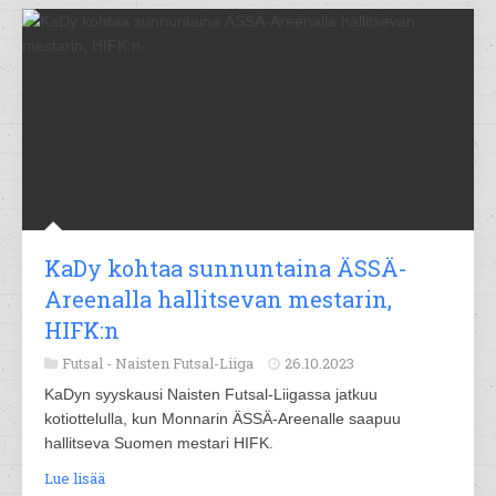
KaDy kohtaa sunnuntaina ÄSSÄ-
Areenalla hallitsevan mestarin,
HIFK:n
Futsal -
Naisten Futsal-Liiga
26.10.2023
KaDyn syyskausi Naisten Futsal-Liigassa jatkuu
kotiottelulla, kun Monnarin ÄSSÄ-Areenalle saapuu
hallitseva Suomen mestari HIFK.
Lue lisää