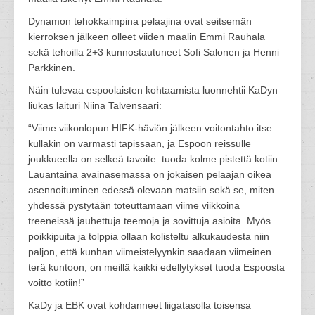
Dynamon tehokkaimpina pelaajina ovat seitsemän
kierroksen jälkeen olleet viiden maalin Emmi Rauhala
sekä tehoilla 2+3 kunnostautuneet Sofi Salonen ja Henni
Parkkinen.
Näin tulevaa espoolaisten kohtaamista luonnehtii KaDyn
liukas laituri Niina Talvensaari:
“Viime viikonlopun HIFK-häviön jälkeen voitontahto itse
kullakin on varmasti tapissaan, ja Espoon reissulle
joukkueella on selkeä tavoite: tuoda kolme pistettä kotiin.
Lauantaina avainasemassa on jokaisen pelaajan oikea
asennoituminen edessä olevaan matsiin sekä se, miten
yhdessä pystytään toteuttamaan viime viikkoina
treeneissä jauhettuja teemoja ja sovittuja asioita. Myös
poikkipuita ja tolppia ollaan kolisteltu alkukaudesta niin
paljon, että kunhan viimeistelyynkin saadaan viimeinen
terä kuntoon, on meillä kaikki edellytykset tuoda Espoosta
voitto kotiin!”
KaDy ja EBK ovat kohdanneet liigatasolla toisensa