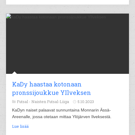
KaDy haastaa kotonaan
pronssijoukkue YIlveksen
Futsal -
Naisten Futsal-Liiga
5.10.2023
KaDyn naiset palaavat sunnuntaina Monnarin Ässä-
Areenalle, jossa otetaan mittaa Ylöjärven Ilveksestä.
Lue lisää