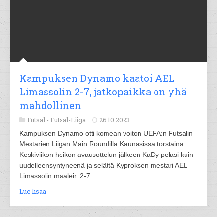
Kampuksen Dynamo kaatoi AEL
Limassolin 2-7, jatkopaikka on yhä
mahdollinen
Futsal -
Futsal-Liiga
26.10.2023
Kampuksen Dynamo otti komean voiton UEFA:n Futsalin
Mestarien Liigan Main Roundilla Kaunasissa torstaina.
Keskiviikon heikon avausottelun jälkeen KaDy pelasi kuin
uudelleensyntyneenä ja selättä Kyproksen mestari AEL
Limassolin maalein 2-7.
Lue lisää