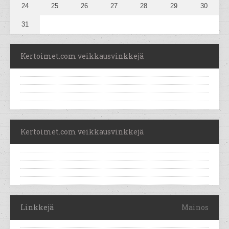
24
25
26
27
28
29
30
31
Kertoimet.com veikkausvinkkejä
Kertoimet.com veikkausvinkkejä
Linkkejä
Mainos