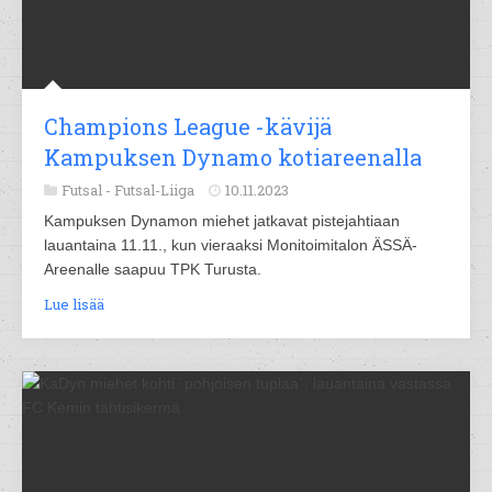
Champions League -kävijä
Kampuksen Dynamo kotiareenalla
Futsal -
Futsal-Liiga
10.11.2023
Kampuksen Dynamon miehet jatkavat pistejahtiaan
lauantaina 11.11., kun vieraaksi Monitoimitalon ÄSSÄ-
Areenalle saapuu TPK Turusta.
Lue lisää