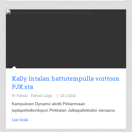
KaDy Intalan hattutempulla voittoon
PJK:sta
Futsal -
Futsal-Liiga
23.1.2021
Kampuksen Dynamo aloitti Pirkanmaan
tuplapeliviikonlopun Pirkkalan Jalkapalloklubin vieraana.
Lue lisää