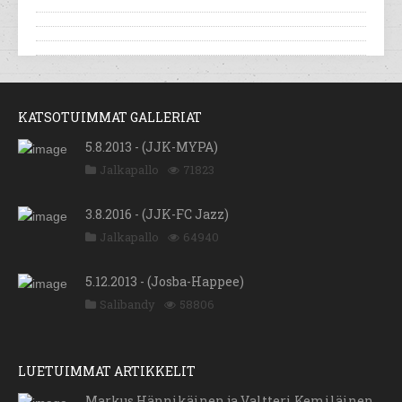
KATSOTUIMMAT GALLERIAT
5.8.2013 - (JJK-MYPA)
Jalkapallo
71823
3.8.2016 - (JJK-FC Jazz)
Jalkapallo
64940
5.12.2013 - (Josba-Happee)
Salibandy
58806
LUETUIMMAT ARTIKKELIT
Markus Hännikäinen ja Valtteri Kemiläinen