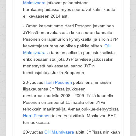
Malmivaara
jatkavat pelaamistaan
hurrikaanipaidassa myös seuraavat kaksi kautta
eli kevääseen 2014 asti.
- Oman kasvattimme Harri Pesosen jatkaminen
JYPissä on arvokas asia koko seuran kannalta:
Pesonen on läpimurron kynnyksellä, ja silloin JYP
kasvattajaseurana on oikea paikka siihen.
Olli
Malmivaara
lla taas on sellaista puolustuksellista
erikoisosaamista, jota JYP tarvitsee jatkossakin
menestystä hakiessaan, sanoo JYPin
toimitusjohtaja Jukka Seppänen.
23-vuotias
Harri Pesonen
pelasi ensimmäisen
liigakautensa JYPissä joukkueen
mestaruuskaudella 2008 - 2009. Tällä kaudella
Pesonen on ampunut 11 maalia ollen JYPin
tehokkain maalintekijä. A-maajoukkue-debyyttinsä
Harri Pesonen
tekee ensi viikolla Moskovan EHT-
turnauksessa.
29-vuotias
Olli Malmivaara
aloitti JYPissä niinikään