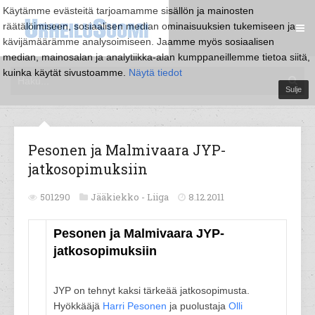
Käytämme evästeitä tarjoamamme sisällön ja mainosten
räätälöimiseen, sosiaalisen median ominaisuuksien tukemiseen ja
kävijämäärämme analysoimiseen. Jaamme myös sosiaalisen
median, mainosalan ja analytiikka-alan kumppaneillemme tietoa siitä,
kuinka käytät sivustoamme.
Näytä tiedot
Sulje
Pesonen ja Malmivaara JYP-
jatkosopimuksiin
501290
Jääkiekko -
Liiga
8.12.2011
Pesonen ja Malmivaara JYP-
jatkosopimuksiin
JYP on tehnyt kaksi tärkeää jatkosopimusta.
Hyökkääjä
Harri Pesonen
ja puolustaja
Olli