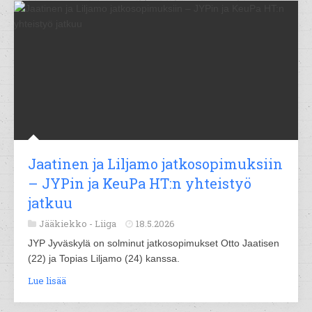
Jaatinen ja Liljamo jatkosopimuksiin
– JYPin ja KeuPa HT:n yhteistyö
jatkuu
Jääkiekko -
Liiga
18.5.2026
JYP Jyväskylä on solminut jatkosopimukset Otto Jaatisen
(22) ja Topias Liljamo (24) kanssa.
Lue lisää