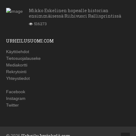
Mikko Eskelinen hopealle historian
ensimmäisessä Riihivuori Rallisprintissä
516273
URHEILUSUOMI.COM
Käyttöehdot
Tietosuojalauseke
Mediakortti
Rekrytointi
Yhteystiedot
Facebook
Instagram
Twitter
© 2026
UrheiluJyväskylä.com
.