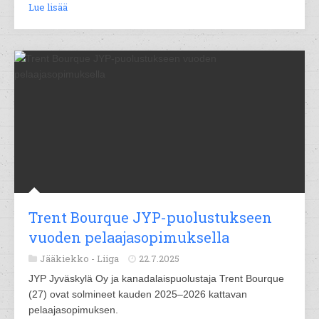
Lue lisää
Trent Bourque JYP-puolustukseen
vuoden pelaajasopimuksella
Jääkiekko -
Liiga
22.7.2025
JYP Jyväskylä Oy ja kanadalaispuolustaja Trent Bourque
(27) ovat solmineet kauden 2025–2026 kattavan
pelaajasopimuksen.