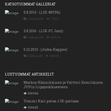
KATSOTUIMMAT GALLERIAT
5.8.2013 - (JJK-MYPA)
Jalkapallo
71823
3.8.2016 - (JJK-FC Jazz)
Jalkapallo
64940
5.12.2013 - (Josba-Happee)
Salibandy
58806
LUETUIMMAT ARTIKKELIT
Markus Hännikäinen ja Valtteri Kemiläinen
JYPin liigajoukkueeseen
516942
Tommi Kari palaa JJK-paitaan
516625