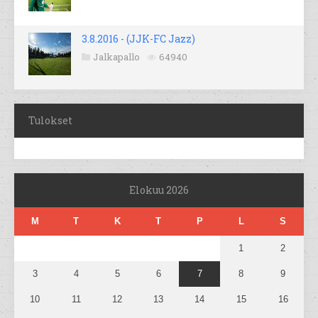
3.8.2016 - (JJK-FC Jazz)
Jalkapallo
64940
Tulokset
Elokuu 2026
M
T
K
T
P
L
S
1
2
3
4
5
6
7
8
9
10
11
12
13
14
15
16