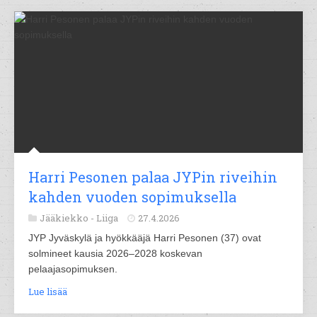
Harri Pesonen palaa JYPin riveihin
kahden vuoden sopimuksella
Jääkiekko -
Liiga
27.4.2026
JYP Jyväskylä ja hyökkääjä Harri Pesonen (37) ovat
solmineet kausia 2026–2028 koskevan
pelaajasopimuksen.
Lue lisää