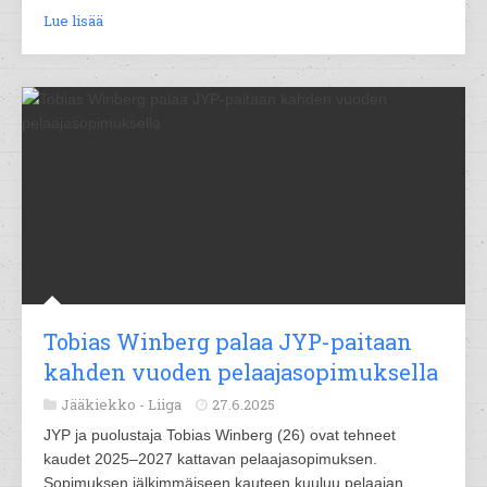
Lue lisää
Tobias Winberg palaa JYP-paitaan
kahden vuoden pelaajasopimuksella
Jääkiekko -
Liiga
27.6.2025
JYP ja puolustaja Tobias Winberg (26) ovat tehneet
kaudet 2025–2027 kattavan pelaajasopimuksen.
Sopimuksen jälkimmäiseen kauteen kuuluu pelaajan