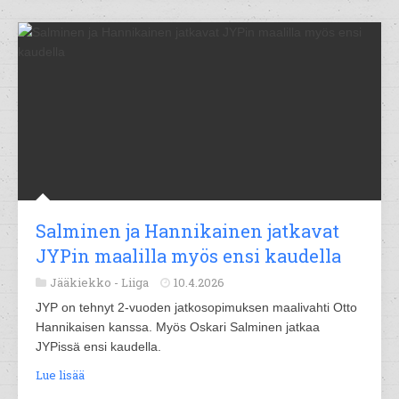
Salminen ja Hannikainen jatkavat
JYPin maalilla myös ensi kaudella
Jääkiekko -
Liiga
10.4.2026
JYP on tehnyt 2-vuoden jatkosopimuksen maalivahti Otto
Hannikaisen kanssa. Myös Oskari Salminen jatkaa
JYPissä ensi kaudella.
Lue lisää