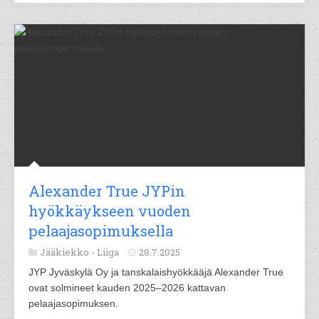
Alexander True JYPin
hyökkäykseen vuoden
pelaajasopimuksella
Jääkiekko -
Liiga
28.7.2025
JYP Jyväskylä Oy ja tanskalaishyökkääjä Alexander True
ovat solmineet kauden 2025–2026 kattavan
pelaajasopimuksen.