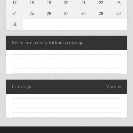
17
18
19
20
21
22
23
24
25
26
27
28
29
30
31
Kertoimet.com veikkausvinkkejä
Linkkejä
Mainos