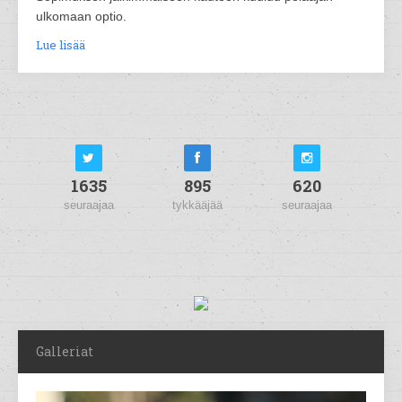
ulkomaan optio.
Lue lisää
1635
895
620
seuraajaa
tykkääjää
seuraajaa
Galleriat