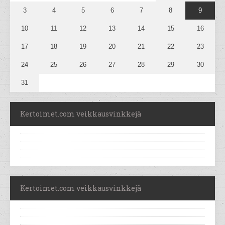
3
4
5
6
7
8
9
10
11
12
13
14
15
16
17
18
19
20
21
22
23
24
25
26
27
28
29
30
31
Kertoimet.com veikkausvinkkejä
Kertoimet.com veikkausvinkkejä