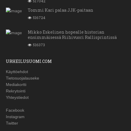
517042
Tommi Kari palaa JJK-paitaan
516724
Mikko Eskelinen hopealle historian
ensimmäisessä Riihivuori Rallisprintissä
516373
URHEILUSUOMI.COM
Käyttöehdot
Tietosuojalauseke
Mediakortti
Rekrytointi
Yhteystiedot
Facebook
Instagram
Twitter