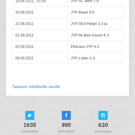
19.08.2011, 20:30
JYP-SC Bern 1-0
20.08.2011
JYP-Basel 4-0
21.08.2011
JYP-SKA Pietari 3-2 ja
01.09.2011
JYP-Ak Bars Kazan 6-3
02.09.2011
Pelicans-JYP 4-3
09.09.2011
JYP-Lukko 1-3
Takaisin edelliselle sivulle
1635
895
620
seuraajaa
tykkääjää
seuraajaa