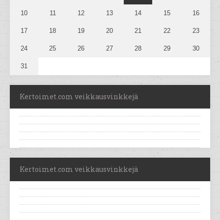
10
11
12
13
14
15
16
17
18
19
20
21
22
23
24
25
26
27
28
29
30
31
Kertoimet.com veikkausvinkkejä
Kertoimet.com veikkausvinkkejä