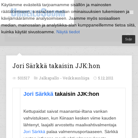
Käytämme evästeitä tarjoamamme sisällön ja mainosten
räätälöimiseen, sosiaalisen median ominaisuuksien tukemiseen ja
kävijämäärämme analysoimiseen. Jaamme myös sosiaalisen
median, mainosalan ja analytiikka-alan kumppaneillemme tietoa siitä,
kuinka käytät sivustoamme.
Näytä tiedot
Sulje
Jori Särkkä takaisin JJK:hon
501517
Jalkapallo -
Veikkausliiga
5.12.2011
Jori Särkkä
takaisin JJK:hon
Kettupaidat saivat maanantai-iltana vankan
vahvistuksen, kun Kiinaan kesken viime kauden
lähtenyt, laajalti arvostettu maalivahtivalmentaja
Jori Särkkä
palaa valmennusportaaseen. Särkkä