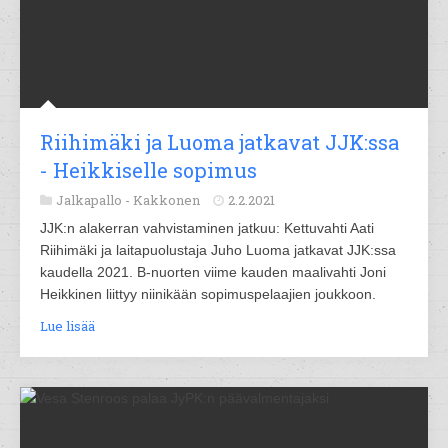
Riihimäki ja Luoma jatkavat JJK:ssa
- Heikkiselle sopimus
Jalkapallo -
Kakkonen
2.2.2021
JJK:n alakerran vahvistaminen jatkuu: Kettuvahti Aati
Riihimäki ja laitapuolustaja Juho Luoma jatkavat JJK:ssa
kaudella 2021. B-nuorten viime kauden maalivahti Joni
Heikkinen liittyy niinikään sopimuspelaajien joukkoon.
Lue lisää