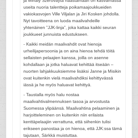
ja Mihály Szeróvayta haastamaan on kasvamassa
useita nuoria talentteja poikamaajoukkueiden
vakiokasvojen Ville Viljalan ja Jiri Kosken johdolla.
Nyt tavoitteena on luoda maalivahdeille
yhtenäinen ”JJK-linja”, joka kattaa kaikki seuran
joukkueet junnuista edustukseen.
- Kaikki meidän maalivahdit ovat hienoja
urheilijapersoonia ja on aina hienoa tehdä töitä
sellaisten pelaajien kanssa, joilla on asenne
kohdallaan ja jotka haluavat kehittää itseään –
nuorten lahjakkuuksiemme lisäksi Janne ja Misikin
ovat kuitenkin vielä maalivahdiksi kehittyvässä
iässä ja he myös haluavat kehittyä.
- Taustalla myös halu nostaa
maalivahtivalmennuksen tasoa ja arvostusta
Suomessa ylipäänsä. Maalivahtina pelaaminen ja
harjoitteleminen on kuitenkin niin erilaista
kenttäpelaajiin verrattuna, että siihenkin tulisi
erikseen panostaa ja on hienoa, että JJK:ssa tämä
tajutaan, Särkkä muistuttaa.