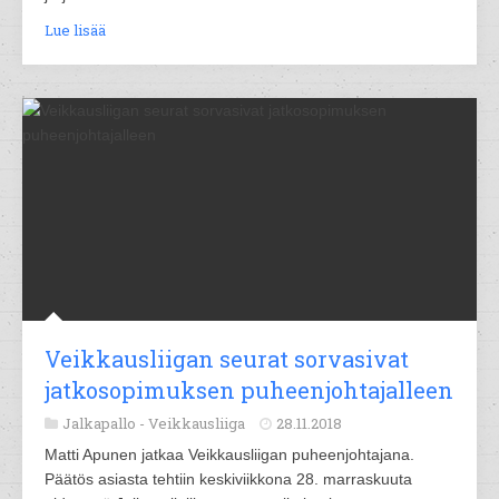
Lue lisää
Veikkausliigan seurat sorvasivat
jatkosopimuksen puheenjohtajalleen
Jalkapallo -
Veikkausliiga
28.11.2018
Matti Apunen jatkaa Veikkausliigan puheenjohtajana.
Päätös asiasta tehtiin keskiviikkona 28. marraskuuta