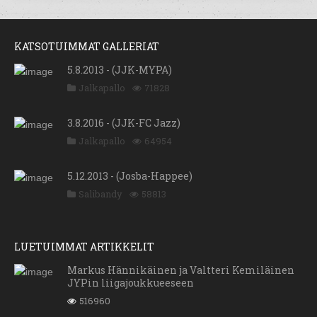
KATSOTUIMMAT GALLERIAT
5.8.2013 - (JJK-MYPA)
Jalkapallo
71828
3.8.2016 - (JJK-FC Jazz)
Jalkapallo
64954
5.12.2013 - (Josba-Happee)
Salibandy
58813
LUETUIMMAT ARTIKKELIT
Markus Hännikäinen ja Valtteri Kemiläinen
JYPin liigajoukkueeseen
516960