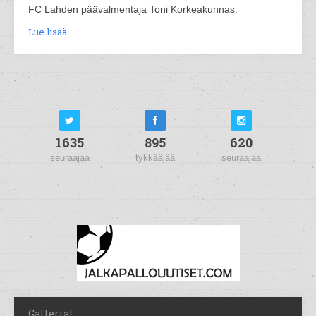
FC Lahden päävalmentaja Toni Korkeakunnas.
Lue lisää
1635
895
620
seuraajaa
tykkääjää
seuraajaa
Galleriat