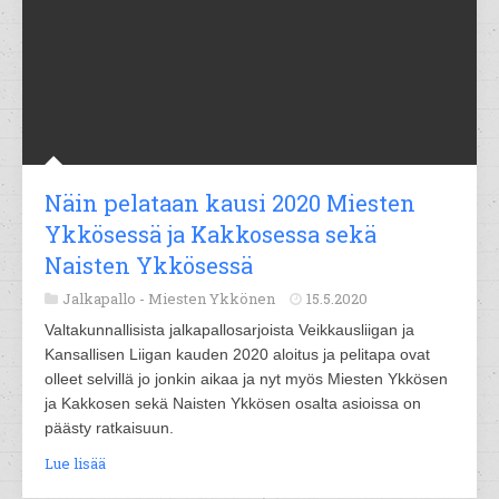
Näin pelataan kausi 2020 Miesten
Ykkösessä ja Kakkosessa sekä
Naisten Ykkösessä
Jalkapallo -
Miesten Ykkönen
15.5.2020
Valtakunnallisista jalkapallosarjoista Veikkausliigan ja
Kansallisen Liigan kauden 2020 aloitus ja pelitapa ovat
olleet selvillä jo jonkin aikaa ja nyt myös Miesten Ykkösen
ja Kakkosen sekä Naisten Ykkösen osalta asioissa on
päästy ratkaisuun.
Lue lisää