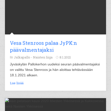
Vesa Stenroos palaa JyPK:n
päävalmentajaksi
Jalkapallo -
Naisten liiga
8.1.2021
Jyväskylän Pallokerhon uudeksi seuran päävalmentajaksi
on valittu Vesa Stenroos ja hän aloittaa tehtävässään
18.1.2021 alkaen.
Lue lisää