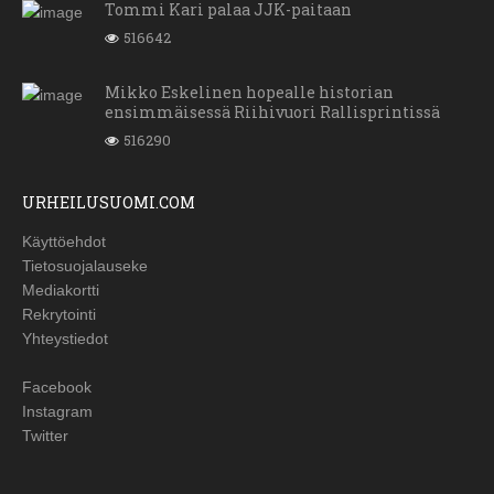
Tommi Kari palaa JJK-paitaan
516642
Mikko Eskelinen hopealle historian
ensimmäisessä Riihivuori Rallisprintissä
516290
URHEILUSUOMI.COM
Käyttöehdot
Tietosuojalauseke
Mediakortti
Rekrytointi
Yhteystiedot
Facebook
Instagram
Twitter