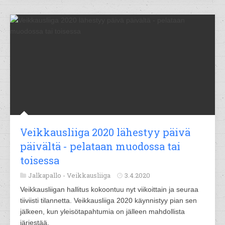
Veikkausliiga 2020 lähestyy päivä
päivältä - pelataan muodossa tai
toisessa
Jalkapallo -
Veikkausliiga
3.4.2020
Veikkausliigan hallitus kokoontuu nyt viikoittain ja seuraa
tiiviisti tilannetta. Veikkausliiga 2020 käynnistyy pian sen
jälkeen, kun yleisötapahtumia on jälleen mahdollista
järjestää.