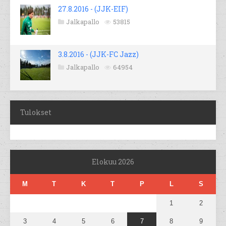
27.8.2016 - (JJK-EIF)
Jalkapallo
53815
3.8.2016 - (JJK-FC Jazz)
Jalkapallo
64954
Tulokset
Elokuu 2026
M
T
K
T
P
L
S
1
2
3
4
5
6
7
8
9