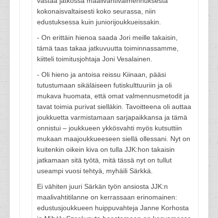
vastaa jatkossa maalivahtivalmennuksesta
kokonaisvaltaisesti koko seurassa, niin
edustuksessa kuin juniorijoukkueissakin.
- On erittäin hienoa saada Jori meille takaisin,
tämä taas takaa jatkuvuutta toiminnassamme,
kiitteli toimitusjohtaja Joni Vesalainen.
- Oli hieno ja antoisa reissu Kiinaan, pääsi
tutustumaan sikäläiseen futiskulttuuriin ja oli
mukava huomata, että omat valmennusmetodit ja
tavat toimia purivat sielläkin. Tavoitteena oli auttaa
joukkuetta varmistamaan sarjapaikkansa ja tämä
onnistui – joukkueen ykkösvahti myös kutsuttiin
mukaan maajoukkueeseen siellä ollessani. Nyt on
kuitenkin oikein kiva on tulla JJK:hon takaisin
jatkamaan sitä työtä, mitä tässä nyt on tullut
useampi vuosi tehtyä, myhäili Särkkä.
Ei vähiten juuri Särkän työn ansiosta JJK:n
maalivahtitilanne on kerrassaan erinomainen:
edustusjoukkueen huippuvahteja Janne Korhosta