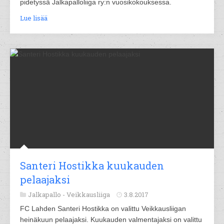
pidetyssä Jalkapalloliiga ry:n vuosikokouksessa.
Lue lisää
Santeri Hostikka kuukauden
pelaajaksi
Jalkapallo -
Veikkausliiga
3.8.2017
FC Lahden Santeri Hostikka on valittu Veikkausliigan
heinäkuun pelaajaksi. Kuukauden valmentajaksi on valittu