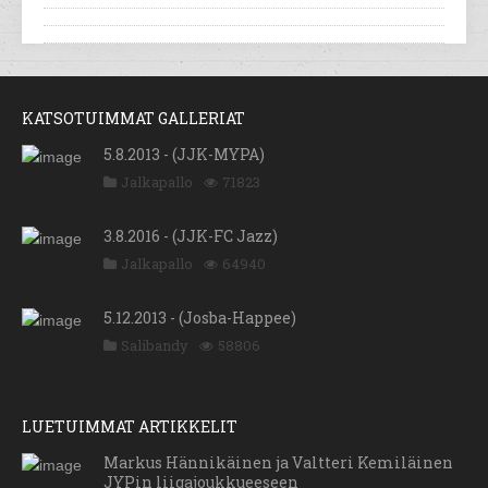
KATSOTUIMMAT GALLERIAT
5.8.2013 - (JJK-MYPA)
Jalkapallo
71823
3.8.2016 - (JJK-FC Jazz)
Jalkapallo
64940
5.12.2013 - (Josba-Happee)
Salibandy
58806
LUETUIMMAT ARTIKKELIT
Markus Hännikäinen ja Valtteri Kemiläinen
JYPin liigajoukkueeseen