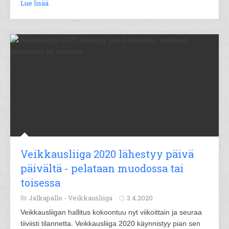
Lue lisää
Veikkausliiga 2020 lähestyy päivä
päivältä - pelataan muodossa tai
toisessa
Jalkapallo -
Veikkausliiga
3.4.2020
Veikkausliigan hallitus kokoontuu nyt viikoittain ja seuraa
tiiviisti tilannetta. Veikkausliiga 2020 käynnistyy pian sen