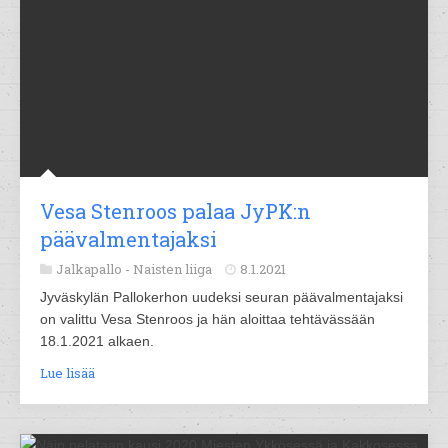
Vesa Stenroos palaa JyPK:n
päävalmentajaksi
Jalkapallo -
Naisten liiga
8.1.2021
Jyväskylän Pallokerhon uudeksi seuran päävalmentajaksi
on valittu Vesa Stenroos ja hän aloittaa tehtävässään
18.1.2021 alkaen.
Lue lisää