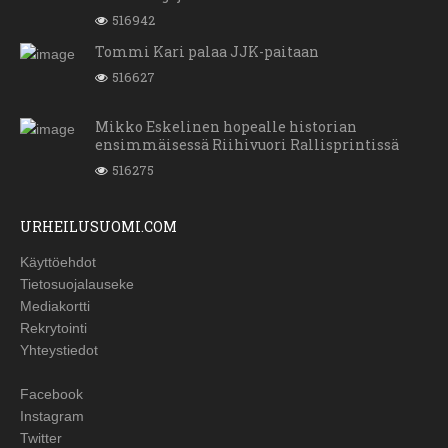
516942
Tommi Kari palaa JJK-paitaan
516627
Mikko Eskelinen hopealle historian
ensimmäisessä Riihivuori Rallisprintissä
516275
URHEILUSUOMI.COM
Käyttöehdot
Tietosuojalauseke
Mediakortti
Rekrytointi
Yhteystiedot
Facebook
Instagram
Twitter