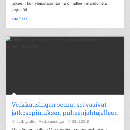
jälkeen, kun yleisötapahtumia on jälleen mahdollista
järjestää.
Lue lisää
Veikkausliigan seurat sorvasivat
jatkosopimuksen puheenjohtajalleen
Jalkapallo -
Veikkausliiga
28.11.2018
Matti Apunen jatkaa Veikkausliigan puheenjohtajana.