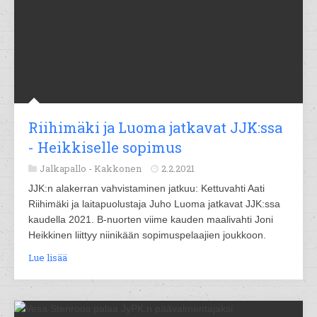
Riihimäki ja Luoma jatkavat JJK:ssa
- Heikkiselle sopimus
Jalkapallo -
Kakkonen
2.2.2021
JJK:n alakerran vahvistaminen jatkuu: Kettuvahti Aati
Riihimäki ja laitapuolustaja Juho Luoma jatkavat JJK:ssa
kaudella 2021. B-nuorten viime kauden maalivahti Joni
Heikkinen liittyy niinikään sopimuspelaajien joukkoon.
Lue lisää