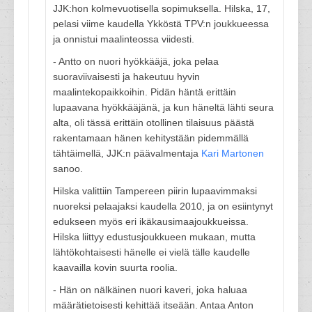
JJK:hon kolmevuotisella sopimuksella. Hilska, 17,
pelasi viime kaudella Ykköstä TPV:n joukkueessa
ja onnistui maalinteossa viidesti.
- Antto on nuori hyökkääjä, joka pelaa
suoraviivaisesti ja hakeutuu hyvin
maalintekopaikkoihin. Pidän häntä erittäin
lupaavana hyökkääjänä, ja kun häneltä lähti seura
alta, oli tässä erittäin otollinen tilaisuus päästä
rakentamaan hänen kehitystään pidemmällä
tähtäimellä, JJK:n päävalmentaja
Kari Martonen
sanoo.
Hilska valittiin Tampereen piirin lupaavimmaksi
nuoreksi pelaajaksi kaudella 2010, ja on esiintynyt
edukseen myös eri ikäkausimaajoukkueissa.
Hilska liittyy edustusjoukkueen mukaan, mutta
lähtökohtaisesti hänelle ei vielä tälle kaudelle
kaavailla kovin suurta roolia.
- Hän on nälkäinen nuori kaveri, joka haluaa
määrätietoisesti kehittää itseään. Antaa Anton