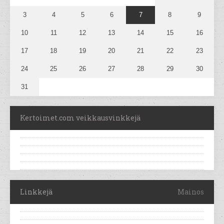
3
4
5
6
7
8
9
10
11
12
13
14
15
16
17
18
19
20
21
22
23
24
25
26
27
28
29
30
31
Kertoimet.com veikkausvinkkejä
Linkkejä
Mainos