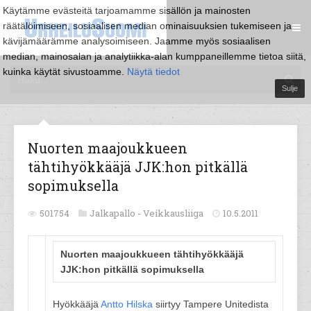
Käytämme evästeitä tarjoamamme sisällön ja mainosten
räätälöimiseen, sosiaalisen median ominaisuuksien tukemiseen ja
kävijämäärämme analysoimiseen. Jaamme myös sosiaalisen
median, mainosalan ja analytiikka-alan kumppaneillemme tietoa siitä,
kuinka käytät sivustoamme.
Näytä tiedot
Sulje
Nuorten maajoukkueen
tähtihyökkääjä JJK:hon pitkällä
sopimuksella
501754
Jalkapallo -
Veikkausliiga
10.5.2011
Nuorten maajoukkueen tähtihyökkääjä
JJK:hon pitkällä sopimuksella
Hyökkääjä
Antto Hilska
siirtyy Tampere Unitedista