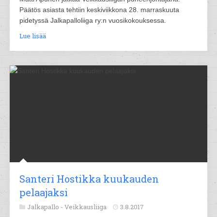
Päätös asiasta tehtiin keskiviikkona 28. marraskuuta
pidetyssä Jalkapalloliiga ry:n vuosikokouksessa.
Lue lisää
Santeri Hostikka kuukauden
pelaajaksi
Jalkapallo -
Veikkausliiga
3.8.2017