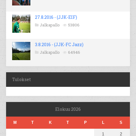
27.8.2016 - (JJK-EIF)
Jalkapallo
53806
3.8.2016 - (JJK-FC Jazz)
Jalkapallo
64946
Tulokset
Elokuu 2026
M
T
K
T
P
L
S
1
2