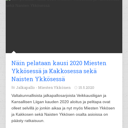
Näin pelataan kausi 2020 Miesten
Ykkösessä ja Kakkosessa sekä
Naisten Ykkösessä
Jalkapallo -
Miesten Ykkönen
15.5.2020
Valtakunnallisista jalkapallosarjoista Veikkausliigan ja
Kansallisen Liigan kauden 2020 aloitus ja pelitapa ovat
olleet selvillä jo jonkin aikaa ja nyt myös Miesten Ykkösen
ja Kakkosen sekä Naisten Ykkösen osalta asioissa on
päästy ratkaisuun.