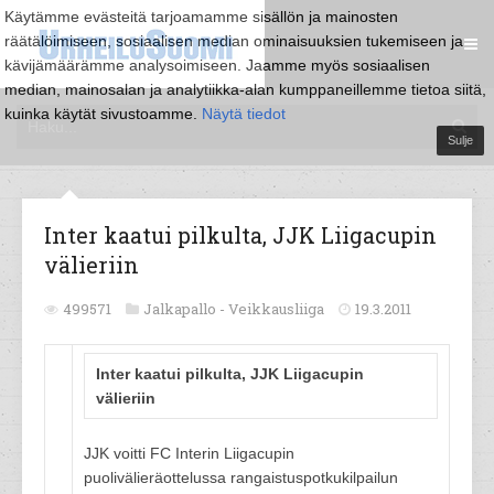
Käytämme evästeitä tarjoamamme sisällön ja mainosten
räätälöimiseen, sosiaalisen median ominaisuuksien tukemiseen ja
kävijämäärämme analysoimiseen. Jaamme myös sosiaalisen
median, mainosalan ja analytiikka-alan kumppaneillemme tietoa siitä,
kuinka käytät sivustoamme.
Näytä tiedot
Sulje
Inter kaatui pilkulta, JJK Liigacupin
välieriin
499571
Jalkapallo -
Veikkausliiga
19.3.2011
Inter kaatui pilkulta, JJK Liigacupin
välieriin
JJK voitti FC Interin Liigacupin
puolivälieräottelussa rangaistuspotkukilpailun