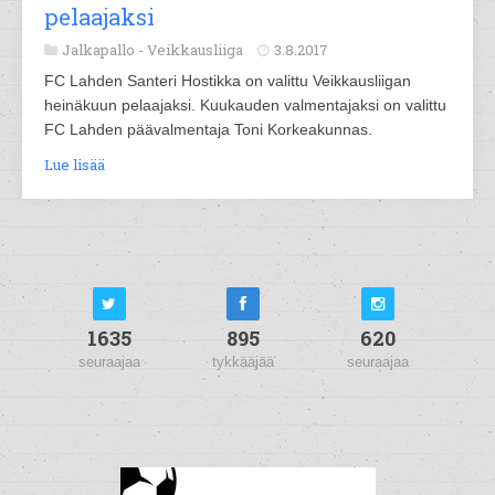
pelaajaksi
Jalkapallo -
Veikkausliiga
3.8.2017
FC Lahden Santeri Hostikka on valittu Veikkausliigan
heinäkuun pelaajaksi. Kuukauden valmentajaksi on valittu
FC Lahden päävalmentaja Toni Korkeakunnas.
Lue lisää
1635
895
620
seuraajaa
tykkääjää
seuraajaa