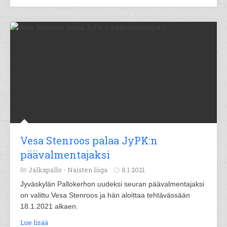
Vesa Stenroos palaa JyPK:n
päävalmentajaksi
Jalkapallo -
Naisten liiga
8.1.2021
Jyväskylän Pallokerhon uudeksi seuran päävalmentajaksi
on valittu Vesa Stenroos ja hän aloittaa tehtävässään
18.1.2021 alkaen.
Lue lisää