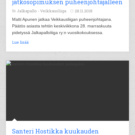
jatkosopimuksen puheenjohtajalleen
Jalkapallo -
Veikkausliiga
28.11.2018
Matti Apunen jatkaa Veikkausliigan puheenjohtajana.
Päätös asiasta tehtiin keskiviikkona 28. marraskuuta
pidetyssä Jalkapalloliiga ry:n vuosikokouksessa.
Lue lisää
Santeri Hostikka kuukauden