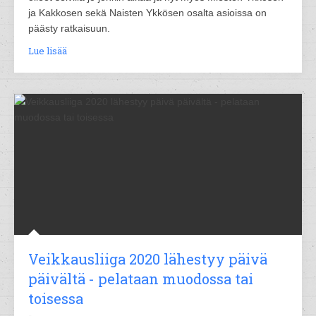
ja Kakkosen sekä Naisten Ykkösen osalta asioissa on
päästy ratkaisuun.
Lue lisää
Veikkausliiga 2020 lähestyy päivä
päivältä - pelataan muodossa tai
toisessa