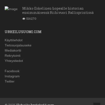
Mikko Eskelinen hopealle historian
ensimmäisessä Riihivuori Rallisprintissä
516270
URHEILUSUOMI.COM
Käyttöehdot
Tietosuojalauseke
Mediakortti
Rekrytointi
Yhteystiedot
Facebook
Instagram
Twitter