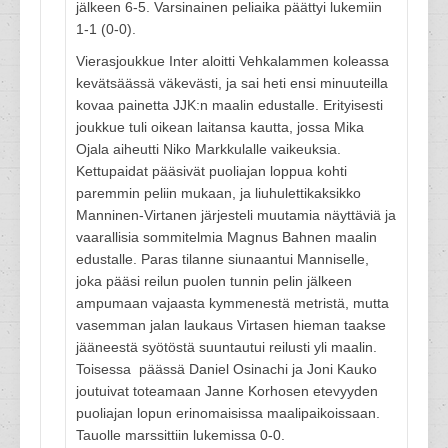
jälkeen 6-5. Varsinainen peliaika päättyi lukemiin
1-1 (0-0).
Vierasjoukkue Inter aloitti Vehkalammen koleassa
kevätsäässä väkevästi, ja sai heti ensi minuuteilla
kovaa painetta JJK:n maalin edustalle. Erityisesti
joukkue tuli oikean laitansa kautta, jossa Mika
Ojala aiheutti Niko Markkulalle vaikeuksia.
Kettupaidat pääsivät puoliajan loppua kohti
paremmin peliin mukaan, ja liuhulettikaksikko
Manninen-Virtanen järjesteli muutamia näyttäviä ja
vaarallisia sommitelmia Magnus Bahnen maalin
edustalle. Paras tilanne siunaantui Manniselle,
joka pääsi reilun puolen tunnin pelin jälkeen
ampumaan vajaasta kymmenestä metristä, mutta
vasemman jalan laukaus Virtasen hieman taakse
jääneestä syötöstä suuntautui reilusti yli maalin.
Toisessa päässä Daniel Osinachi ja Joni Kauko
joutuivat toteamaan Janne Korhosen etevyyden
puoliajan lopun erinomaisissa maalipaikoissaan.
Tauolle marssittiin lukemissa 0-0.