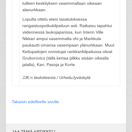
tulleen keskityksen vasemmallaan oikeaan
alanurkkaan.
Lopulta ottelu eteni tasatuloksessa
rangaistuspotkukilpailuun asti. Ratkaisu tapahtui
viidennessä laukojaparissa, kun Interin Ville
Nikkari ampui vasemmalta ohi ja Markkula
paukautti omansa vasempaan ylänurkkaan. Muut
Kettupaitojen onnistujat rankkarikilpailussa olivat
Gruborovics (tällä kertaa pilkku sisään oikealla
jalalla), Kari, Pasoja ja Korte.
JJK:n tiedotteesta / UrheiluJyväskylä
Takaisin edelliselle sivulle
JAA TÄMÄ ARTIKKELI