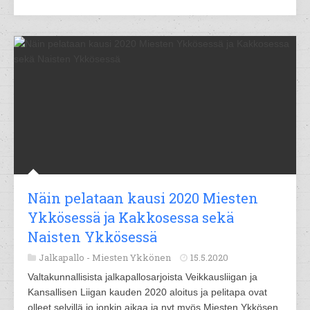
Näin pelataan kausi 2020 Miesten
Ykkösessä ja Kakkosessa sekä
Naisten Ykkösessä
Jalkapallo -
Miesten Ykkönen
15.5.2020
Valtakunnallisista jalkapallosarjoista Veikkausliigan ja
Kansallisen Liigan kauden 2020 aloitus ja pelitapa ovat
olleet selvillä jo jonkin aikaa ja nyt myös Miesten Ykkösen