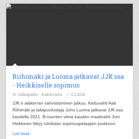
Riihimäki ja Luoma jatkavat JJK:ssa
- Heikkiselle sopimus
Jalkapallo -
Kakkonen
2.2.2021
JJK:n alakerran vahvistaminen jatkuu: Kettuvahti Aati
Riihimäki ja laitapuolustaja Juho Luoma jatkavat JJK:ssa
kaudella 2021. B-nuorten viime kauden maalivahti Joni
Heikkinen liittyy niinikään sopimuspelaajien joukkoon.
Lue lisää