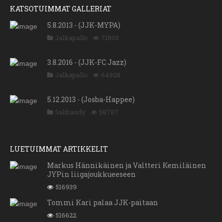
KATSOTUIMMAT GALLERIAT
5.8.2013 - (JJK-MYPA)
Jalkapallo
71805
3.8.2016 - (JJK-FC Jazz)
Jalkapallo
64928
5.12.2013 - (Josba-Happee)
Salibandy
58787
LUETUIMMAT ARTIKKELIT
Markus Hännikäinen ja Valtteri Kemiläinen
JYPin liigajoukkueeseen
516939
Tommi Kari palaa JJK-paitaan
516622