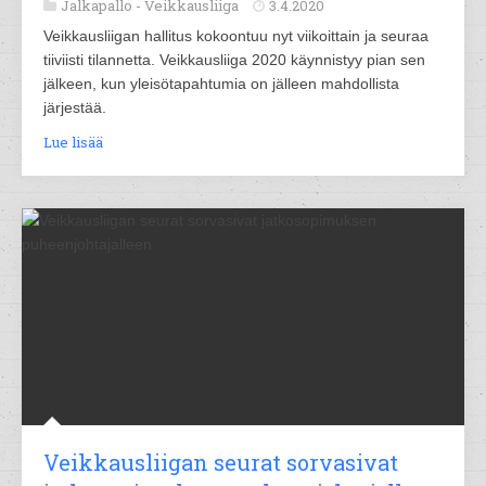
Jalkapallo -
Veikkausliiga
3.4.2020
Veikkausliigan hallitus kokoontuu nyt viikoittain ja seuraa
tiiviisti tilannetta. Veikkausliiga 2020 käynnistyy pian sen
jälkeen, kun yleisötapahtumia on jälleen mahdollista
järjestää.
Lue lisää
Veikkausliigan seurat sorvasivat