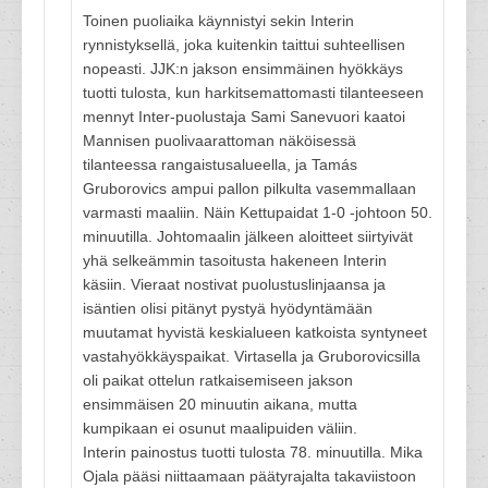
Toinen puoliaika käynnistyi sekin Interin
rynnistyksellä, joka kuitenkin taittui suhteellisen
nopeasti. JJK:n jakson ensimmäinen hyökkäys
tuotti tulosta, kun harkitsemattomasti tilanteeseen
mennyt Inter-puolustaja Sami Sanevuori kaatoi
Mannisen puolivaarattoman näköisessä
tilanteessa rangaistusalueella, ja Tamás
Gruborovics ampui pallon pilkulta vasemmallaan
varmasti maaliin. Näin Kettupaidat 1-0 -johtoon 50.
minuutilla. Johtomaalin jälkeen aloitteet siirtyivät
yhä selkeämmin tasoitusta hakeneen Interin
käsiin. Vieraat nostivat puolustuslinjaansa ja
isäntien olisi pitänyt pystyä hyödyntämään
muutamat hyvistä keskialueen katkoista syntyneet
vastahyökkäyspaikat. Virtasella ja Gruborovicsilla
oli paikat ottelun ratkaisemiseen jakson
ensimmäisen 20 minuutin aikana, mutta
kumpikaan ei osunut maalipuiden väliin.
Interin painostus tuotti tulosta 78. minuutilla. Mika
Ojala pääsi niittaamaan päätyrajalta takaviistoon