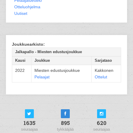
Pelaajaluettelo
Otteluohjelma
Uutiset
Joukkuearkisto:
Jalkapallo - Miesten edustusjoukkue
Kausi
Joukkue
Sarjataso
2022
Miesten edustusjoukkue
Kakkonen
Pelaajat
Ottelut
1635
895
620
seuraajaa
tykkääjää
seuraajaa