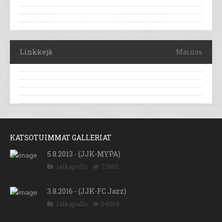
Linkkejä
Mainos
KATSOTUIMMAT GALLERIAT
5.8.2013 - (JJK-MYPA)
Jalkapallo
71805
3.8.2016 - (JJK-FC Jazz)
Jalkapallo
64919