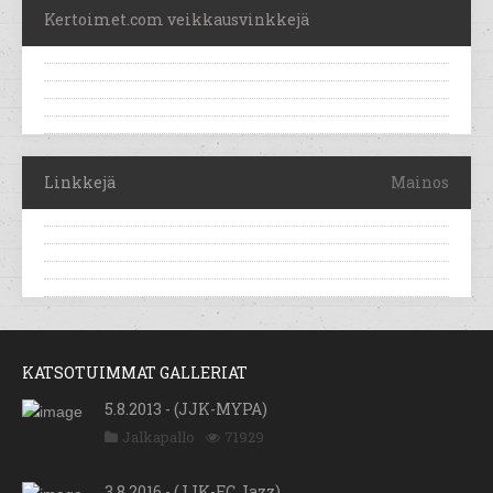
Kertoimet.com veikkausvinkkejä
Linkkejä
Mainos
KATSOTUIMMAT GALLERIAT
5.8.2013 - (JJK-MYPA)
Jalkapallo
71929
3.8.2016 - (JJK-FC Jazz)