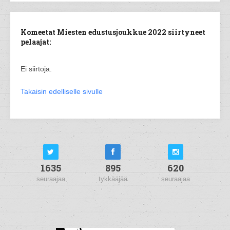
Komeetat Miesten edustusjoukkue 2022 siirtyneet
pelaajat:
Ei siirtoja.
Takaisin edelliselle sivulle
1635
895
620
seuraajaa
tykkääjää
seuraajaa