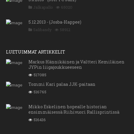
Jalkapallo
65020
5.12.2013 - (Josba-Happee)
Salibandy
58912
LUETUIMMAT ARTIKKELIT
Markus Hännikäinen ja Valtteri Kemiläinen
JYPin liigajoukkueeseen
517085
Tommi Kari palaa JJK-paitaan
516765
Mikko Eskelinen hopealle historian
ensimmäisessä Riihivuori Rallisprintissä
516416