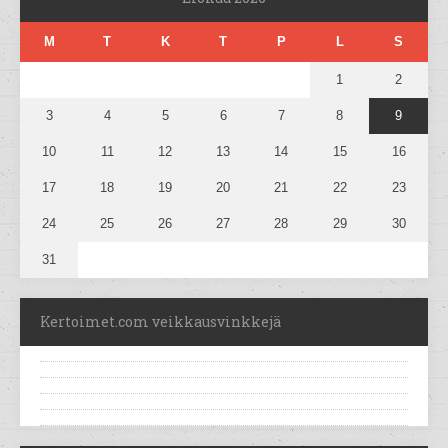
M
T
K
T
P
L
S
1
2
3
4
5
6
7
8
9
10
11
12
13
14
15
16
17
18
19
20
21
22
23
24
25
26
27
28
29
30
31
Kertoimet.com veikkausvinkkejä