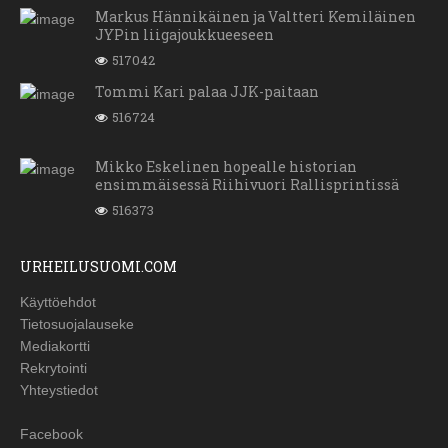
Markus Hännikäinen ja Valtteri Kemiläinen
JYPin liigajoukkueeseen
517042
Tommi Kari palaa JJK-paitaan
516724
Mikko Eskelinen hopealle historian
ensimmäisessä Riihivuori Rallisprintissä
516373
URHEILUSUOMI.COM
Käyttöehdot
Tietosuojalauseke
Mediakortti
Rekrytointi
Yhteystiedot
Facebook