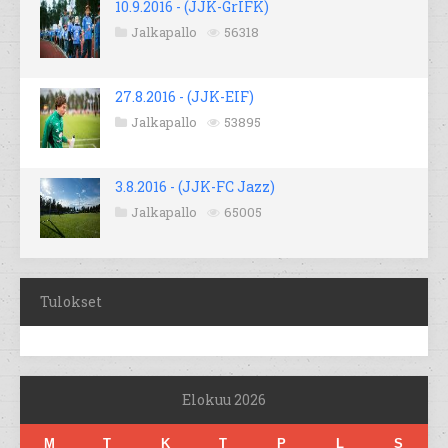
10.9.2016 - (JJK-GrIFK)
Jalkapallo
56318
27.8.2016 - (JJK-EIF)
Jalkapallo
53895
3.8.2016 - (JJK-FC Jazz)
Jalkapallo
65005
Tulokset
Elokuu 2026
M
T
K
T
P
L
S