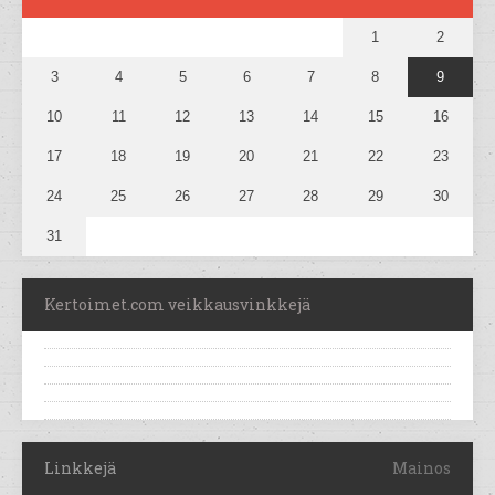
1
2
3
4
5
6
7
8
9
10
11
12
13
14
15
16
17
18
19
20
21
22
23
24
25
26
27
28
29
30
31
Kertoimet.com veikkausvinkkejä
Linkkejä
Mainos