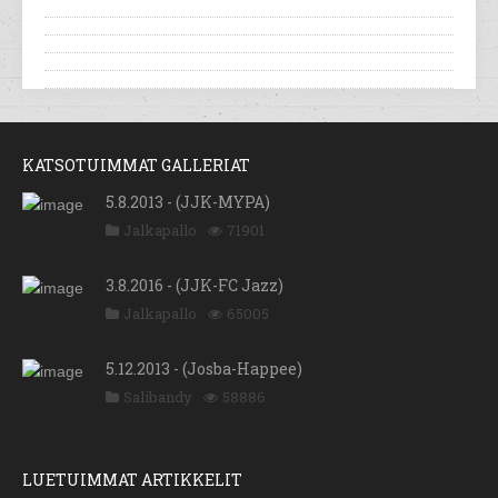
KATSOTUIMMAT GALLERIAT
5.8.2013 - (JJK-MYPA)
Jalkapallo
71901
3.8.2016 - (JJK-FC Jazz)
Jalkapallo
65005
5.12.2013 - (Josba-Happee)
Salibandy
58886
LUETUIMMAT ARTIKKELIT