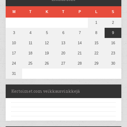
M
T
K
T
P
L
S
1
2
3
4
5
6
7
8
9
10
11
12
13
14
15
16
17
18
19
20
21
22
23
24
25
26
27
28
29
30
31
Kertoimet.com veikkausvinkkejä