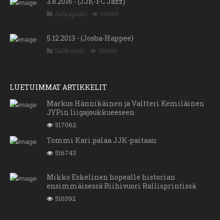
3.8.2016 - (JJK-FC Jazz)
Jalkapallo
65005
5.12.2013 - (Josba-Happee)
Salibandy
58886
LUETUIMMAT ARTIKKELIT
Markus Hännikäinen ja Valtteri Kemiläinen
JYPin liigajoukkueeseen
517062
Tommi Kari palaa JJK-paitaan
516743
Mikko Eskelinen hopealle historian
ensimmäisessä Riihivuori Rallisprintissä
516392