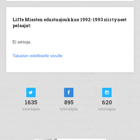
Liffe Miesten edustusjoukkue 1992-1993 siirtyneet
pelaajat:
Ei siirtoja.
Takaisin edelliselle sivulle
1635
895
620
seuraajaa
tykkääjää
seuraajaa