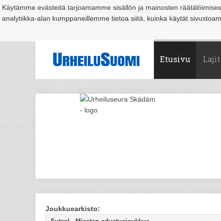
Käytämme evästeitä tarjoamamme sisällön ja mainosten räätälöimise
analytiikka-alan kumppaneillemme tietoa siitä, kuinka käytät sivusto
Suomi
Espoo
Helsinki
Hämeenlinna
Joensuu
Jyväskylä
Kouvo
Etusivu
Lajit
Joukkuearkisto: