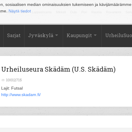
en, sosiaalisen median ominaisuuksien tukemiseen ja kävijämäärämme
amme.
Näytä tiedot
la
Kuopio
Lahti
Lappeenranta
Mikkeli
Oulu
Pori
Rauma
Rovaniemi
Sein
Sarjat
Jyväskylä
Kaupungit
UrheiluSu
Urheiluseura Skädäm (U.S. Skädäm)
10012715
Lajit: Futsal
http://www.skadam.fi/