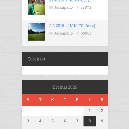
Jalkapallo
53872
3.8.2016 - (JJK-FC Jazz)
Jalkapallo
65001
Tulokset
Elokuu 2026
M
T
K
T
P
L
S
1
2
3
4
5
6
7
8
9