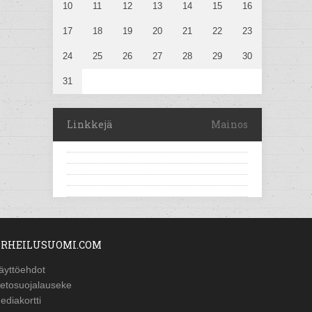
10
11
12
13
14
15
16
17
18
19
20
21
22
23
24
25
26
27
28
29
30
31
Linkkejä
Mainos
RHEILUSUOMI.COM
äyttöehdot
ietosuojalauseke
ediakortti