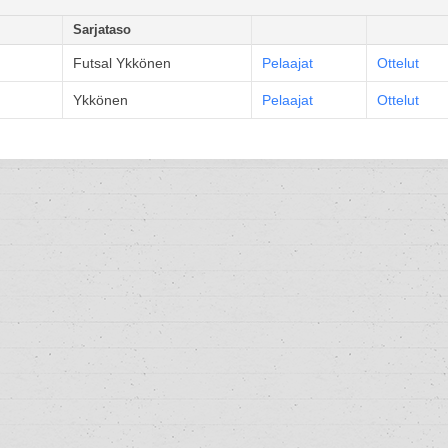
Sarjataso
Futsal Ykkönen
Pelaajat
Ottelut
Ykkönen
Pelaajat
Ottelut