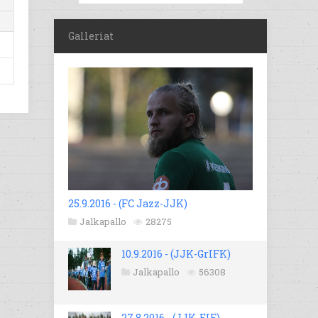
Galleriat
25.9.2016 - (FC Jazz-JJK)
Jalkapallo
28275
10.9.2016 - (JJK-GrIFK)
Jalkapallo
56308
27.8.2016 - (JJK-EIF)