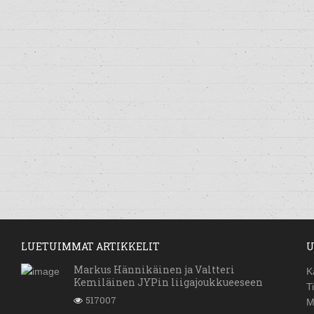
LUETUIMMAT ARTIKKELIT
U
Markus Hännikäinen ja Valtteri
K
Kemiläinen JYPin liigajoukkueeseen
T
517007
M