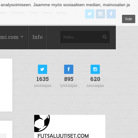
 analysoimiseen. Jaamme myös sosiaalisen median, mainosalan ja
äjoki
Tampere
Turku
Vaasa
Vantaa
Sulje
omi.com
Info
1635
895
620
seuraajaa
tykkääjää
seuraajaa