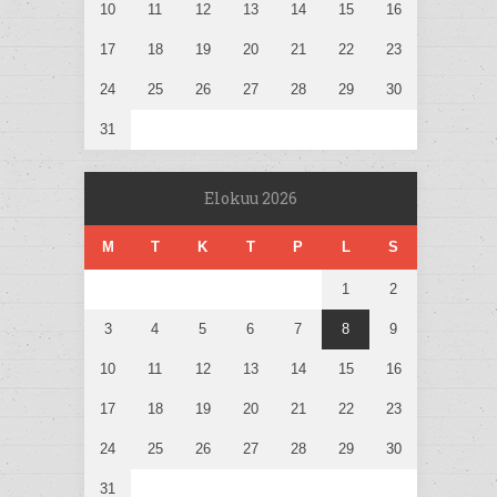
10
11
12
13
14
15
16
17
18
19
20
21
22
23
24
25
26
27
28
29
30
31
Elokuu 2026
M
T
K
T
P
L
S
1
2
3
4
5
6
7
8
9
10
11
12
13
14
15
16
17
18
19
20
21
22
23
24
25
26
27
28
29
30
31