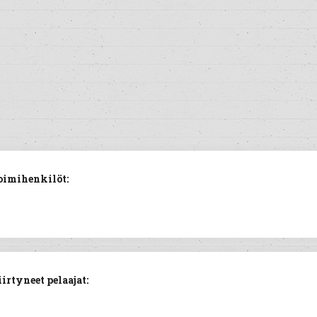
oimihenkilöt:
rtyneet pelaajat: