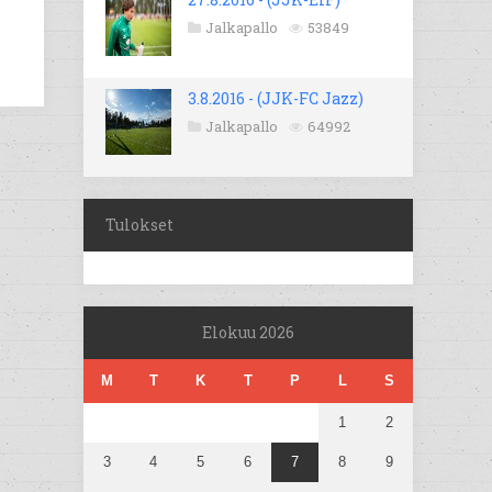
Jalkapallo
53849
3.8.2016 - (JJK-FC Jazz)
Jalkapallo
64992
Tulokset
Elokuu 2026
M
T
K
T
P
L
S
1
2
3
4
5
6
7
8
9