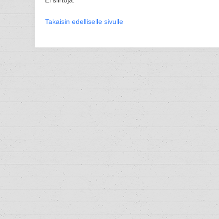
Ei siirtoja.
Takaisin edelliselle sivulle