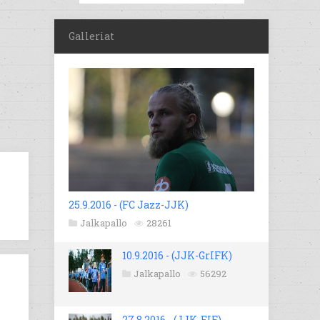
Galleriat
25.9.2016 - (FC Jazz-JJK)
Jalkapallo
28261
10.9.2016 - (JJK-GrIFK)
Jalkapallo
56292
27.8.2016 - (JJK-EIF)