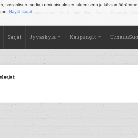
en, sosiaalisen median ominaisuuksien tukemiseen ja kävijämäärämme
amme.
Näytä tiedot
la
Kuopio
Lahti
Lappeenranta
Mikkeli
Oulu
Pori
Rauma
Rovaniemi
Sein
Sarjat
Jyväskylä
Kaupungit
UrheiluSu
laajat: