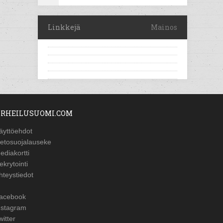
Linkkejä
Mainos
RHEILUSUOMI.COM
äyttöehdot
ietosuojalauseke
ediakortti
ekrytointi
hteystiedot
acebook
nstagram
witter