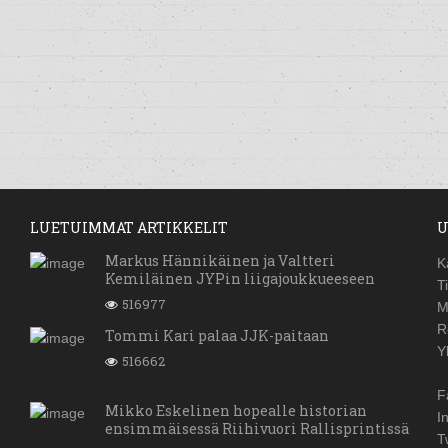
LUETUIMMAT ARTIKKELIT
U
Markus Hännikäinen ja Valtteri
K
Kemiläinen JYPin liigajoukkueeseen
T
516977
M
R
Tommi Kari palaa JJK-paitaan
Y
516662
F
Mikko Eskelinen hopealle historian
I
ensimmäisessä Riihivuori Rallisprintissä
T