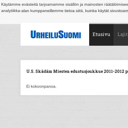
Käytämme evästeitä tarjoamamme sisällön ja mainosten räätälöimise
analytiikka-alan kumppaneillemme tietoa siitä, kuinka käytät sivusto
Suomi
Espoo
Helsinki
Hämeenlinna
Joensuu
Jyväskylä
Kouvo
Etusivu
Lajit
U.S. Skädäm Miesten edustusjoukkue 2011-2012 pe
Ei kokoonpanoa.