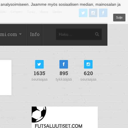
 analysoimiseen. Jaamme myös sosiaalisen median, mainosalan ja
äjoki
Tampere
Turku
Vaasa
Vantaa
Sulje
omi.com
Info
1635
895
620
seuraajaa
tykkääjää
seuraajaa