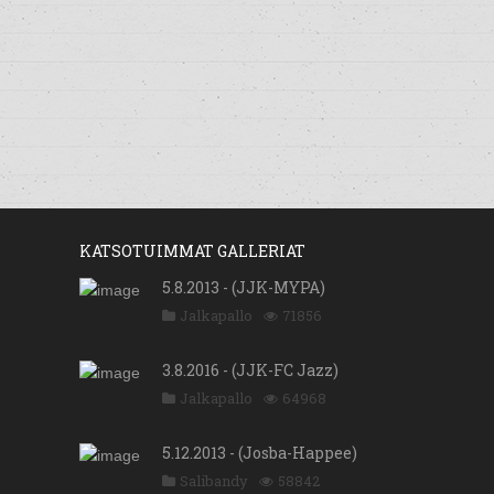
KATSOTUIMMAT GALLERIAT
5.8.2013 - (JJK-MYPA)
Jalkapallo
71856
3.8.2016 - (JJK-FC Jazz)
Jalkapallo
64968
5.12.2013 - (Josba-Happee)
Salibandy
58842