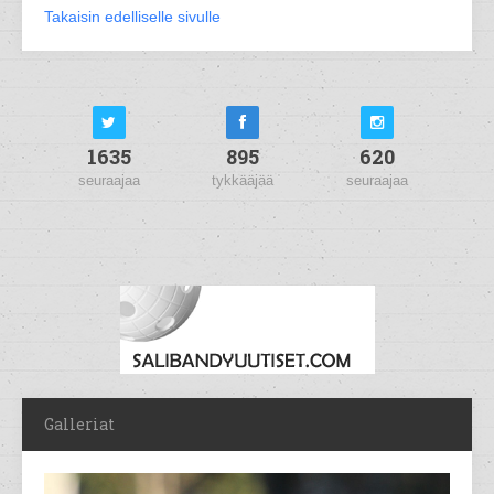
Takaisin edelliselle sivulle
1635
895
620
seuraajaa
tykkääjää
seuraajaa
Galleriat