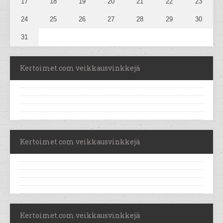
17
18
19
20
21
22
23
24
25
26
27
28
29
30
31
Kertoimet.com veikkausvinkkejä
Kertoimet.com veikkausvinkkejä
Kertoimet.com veikkausvinkkejä