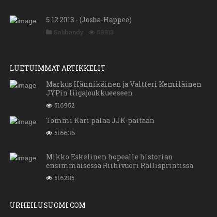
5.12.2013 - (Josba-Happee)
Salibandy
58813
LUETUIMMAT ARTIKKELIT
Markus Hännikäinen ja Valtteri Kemiläinen
JYPin liigajoukkueeseen
516952
Tommi Kari palaa JJK-paitaan
516636
Mikko Eskelinen hopealle historian
ensimmäisessä Riihivuori Rallisprintissä
516285
URHEILUSUOMI.COM