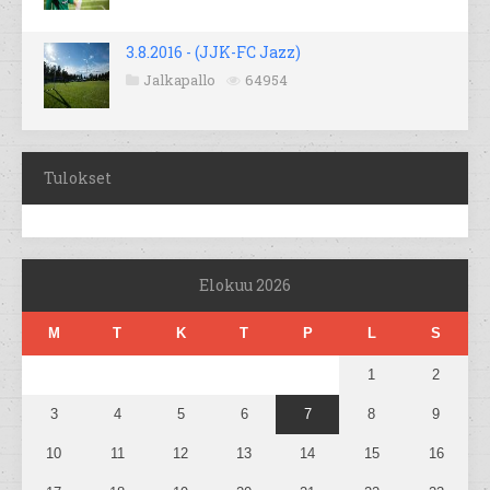
3.8.2016 - (JJK-FC Jazz)
Jalkapallo
64954
Tulokset
Elokuu 2026
M
T
K
T
P
L
S
1
2
3
4
5
6
7
8
9
10
11
12
13
14
15
16