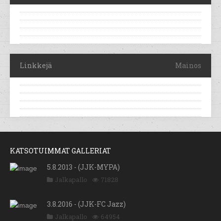
Linkkejä
Mainos
KATSOTUIMMAT GALLERIAT
5.8.2013 - (JJK-MYPA)
Jalkapallo
71828
3.8.2016 - (JJK-FC Jazz)
Jalkapallo
64954