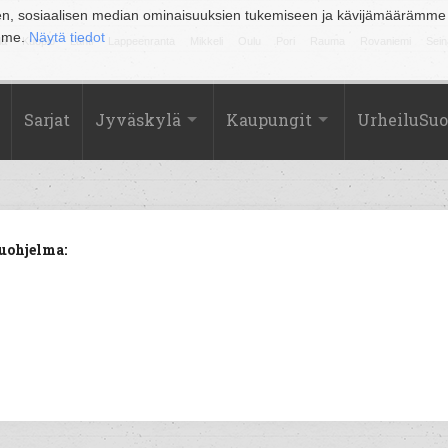
en, sosiaalisen median ominaisuuksien tukemiseen ja kävijämäärämme
amme.
Näytä tiedot
la
Kuopio
Lahti
Lappeenranta
Mikkeli
Oulu
Pori
Rauma
Rovaniemi
Sein
Sarjat
Jyväskylä
Kaupungit
UrheiluSu
uohjelma: