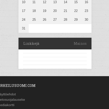
10
11
12
13
14
15
16
17
18
19
20
21
22
23
24
25
26
27
28
29
30
31
Linkkejä
Mainos
RHEILUSUOMI.COM
äyttöehdot
ietosuojalauseke
ediakortti