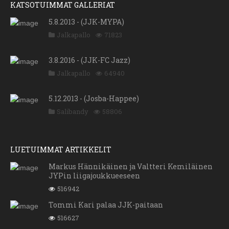
KATSOTUIMMAT GALLERIAT
5.8.2013 - (JJK-MYPA)
Jalkapallo
71823
3.8.2016 - (JJK-FC Jazz)
Jalkapallo
64940
5.12.2013 - (Josba-Happee)
Salibandy
58806
LUETUIMMAT ARTIKKELIT
Markus Hännikäinen ja Valtteri Kemiläinen
JYPin liigajoukkueeseen
516942
Tommi Kari palaa JJK-paitaan
516627