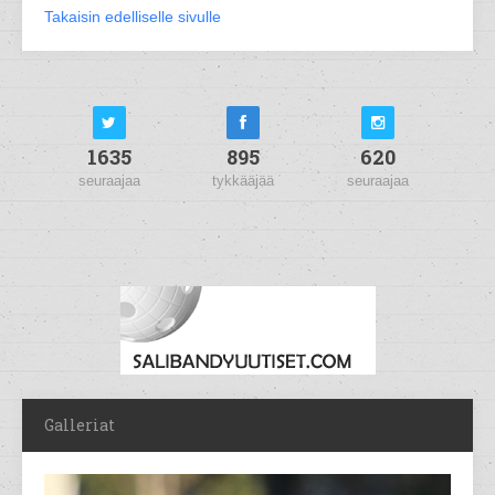
Takaisin edelliselle sivulle
1635
895
620
seuraajaa
tykkääjää
seuraajaa
Galleriat