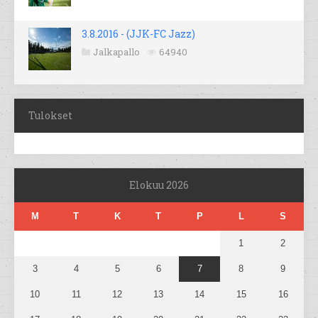
3.8.2016 - (JJK-FC Jazz)
Jalkapallo
64940
Tulokset
Elokuu 2026
M
T
K
T
P
L
S
1
2
3
4
5
6
7
8
9
10
11
12
13
14
15
16