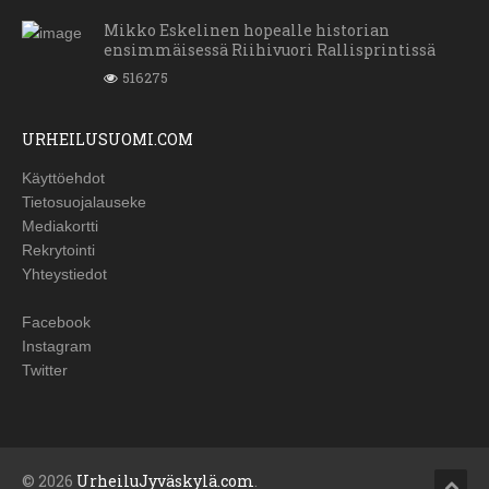
Mikko Eskelinen hopealle historian
ensimmäisessä Riihivuori Rallisprintissä
516275
URHEILUSUOMI.COM
Käyttöehdot
Tietosuojalauseke
Mediakortti
Rekrytointi
Yhteystiedot
Facebook
Instagram
Twitter
© 2026
UrheiluJyväskylä.com
.