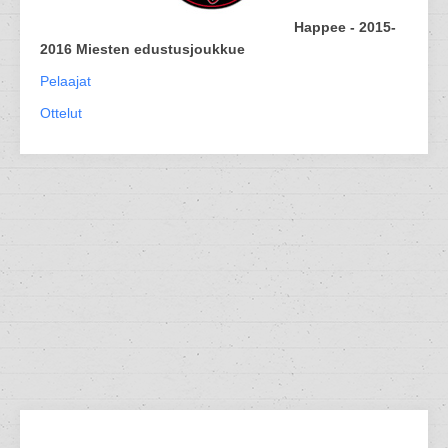
Happee - 2015-
2016 Miesten edustusjoukkue
Pelaajat
Ottelut