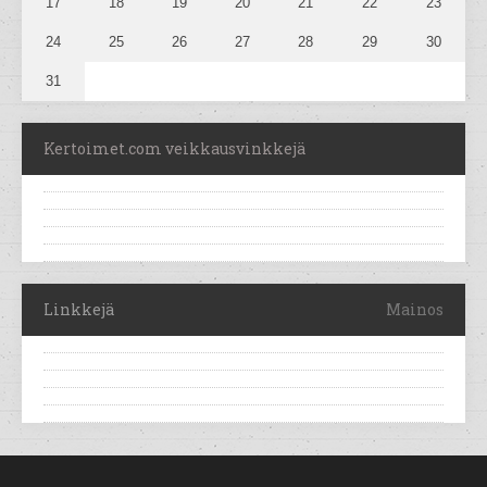
17
18
19
20
21
22
23
24
25
26
27
28
29
30
31
Kertoimet.com veikkausvinkkejä
Linkkejä
Mainos