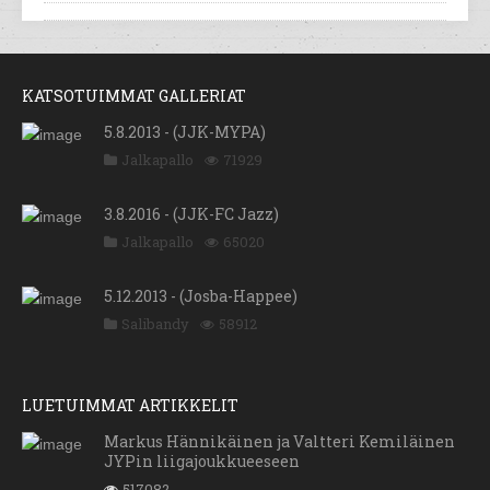
KATSOTUIMMAT GALLERIAT
5.8.2013 - (JJK-MYPA)
Jalkapallo
71929
3.8.2016 - (JJK-FC Jazz)
Jalkapallo
65020
5.12.2013 - (Josba-Happee)
Salibandy
58912
LUETUIMMAT ARTIKKELIT
Markus Hännikäinen ja Valtteri Kemiläinen
JYPin liigajoukkueeseen
517082