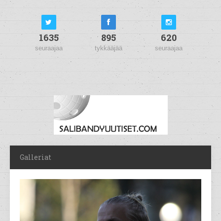
1635
895
620
seuraajaa
tykkääjää
seuraajaa
Galleriat