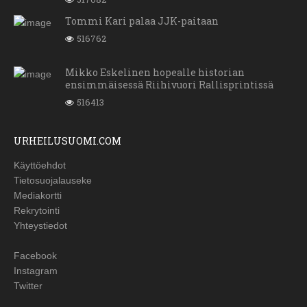
Tommi Kari palaa JJK-paitaan
516762
Mikko Eskelinen hopealle historian
ensimmäisessä Riihivuori Rallisprintissä
516413
URHEILUSUOMI.COM
Käyttöehdot
Tietosuojalauseke
Mediakortti
Rekrytointi
Yhteystiedot
Facebook
Instagram
Twitter