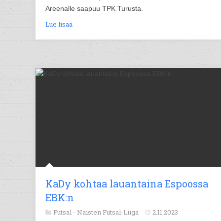
Areenalle saapuu TPK Turusta.
Lue lisää
KaDy kohtaa lauantaina Espoossa
EBK:n
Futsal -
Naisten Futsal-Liiga
2.11.2023