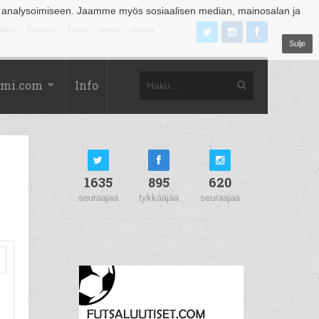
 analysoimiseen. Jaamme myös sosiaalisen median, mainosalan ja
äjoki
Tampere
Turku
Vaasa
Vantaa
Sulje
omi.com
Info
1635
895
620
seuraajaa
tykkääjää
seuraajaa