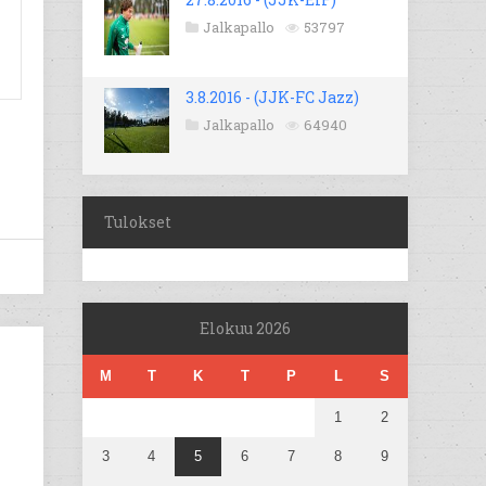
Jalkapallo
53797
3.8.2016 - (JJK-FC Jazz)
Jalkapallo
64940
Tulokset
Elokuu 2026
M
T
K
T
P
L
S
1
2
3
4
5
6
7
8
9