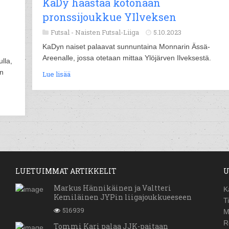
KaDy haastaa kotonaan
pronssijoukkue YIlveksen
Futsal -
Naisten Futsal-Liiga
5.10.2023
KaDyn naiset palaavat sunnuntaina Monnarin Ässä-
Areenalle, jossa otetaan mittaa Ylöjärven Ilveksestä.
lla,
en
Lue lisää
LUETUIMMAT ARTIKKELIT
U
Markus Hännikäinen ja Valtteri
K
Kemiläinen JYPin liigajoukkueeseen
T
516939
M
R
Tommi Kari palaa JJK-paitaan