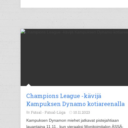
Champions League -kävijä
Kampuksen Dynamo kotiareenalla
Futsal -
Futsal-Liiga
10.11.2023
Kampuksen Dynamon miehet jatkavat pistejahtiaan
lauantaina 11.11., kun vieraaksi Monitoimitalon ÄSSÄ-