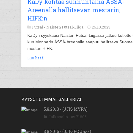
KaDy kohtaa sunnuntaina ÄSSÄ-
Areenalla hallitsevan mestarin,
HIFK:n
Futsal -
Naisten Futsal-Liiga
26.10.2023
KaDyn syyskausi Naisten Futsal-Liigassa jatkuu kotiottelu
kun Monnarin ÄSSÄ-Areenalle saapuu hallitseva Suom
mestari HIFK.
Lue lisää
KATSOTUIMMAT GALLERIAT
5.8.2013 - (JJK-MYPA)
Jalkapallo
71805
3.8.2016 - (JJK-FC Jazz)