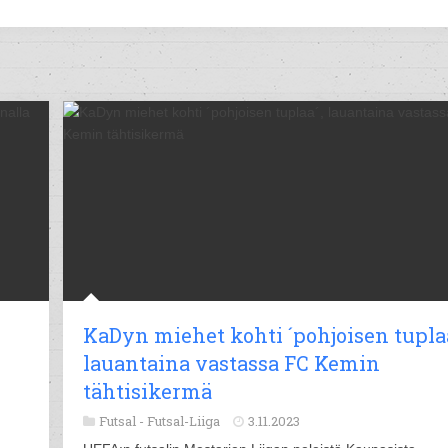
KaDyn miehet kohti ´pohjoisen tuplaa
lauantaina vastassa FC Kemin
tähtisikermä
Futsal -
Futsal-Liiga
3.11.2023