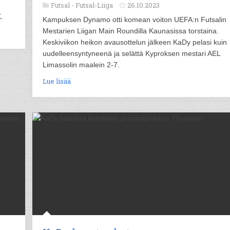
Futsal -
Futsal-Liiga
26.10.2023
.
Kampuksen Dynamo otti komean voiton UEFA:n Futsalin
Mestarien Liigan Main Roundilla Kaunasissa torstaina.
Keskiviikon heikon avausottelun jälkeen KaDy pelasi kuin
uudelleensyntyneenä ja selättä Kyproksen mestari AEL
Limassolin maalein 2-7.
Lue lisää