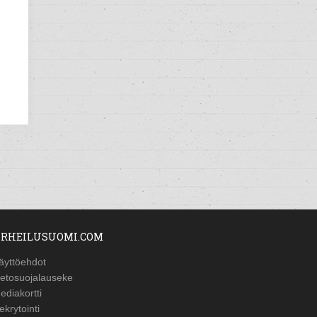
RHEILUSUOMI.COM
äyttöehdot
ietosuojalauseke
ediakortti
ekrytointi