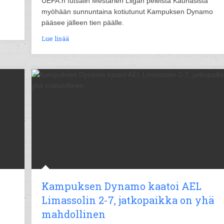
UEFA:n futsalin Mestarien Liigan peleistä Kaunasista
myöhään sunnuntaina kotiutunut Kampuksen Dynamo
pääsee jälleen tien päälle.
Lue lisää
Kampuksen Dynamo kaatoi AEL
Limassolin 2-7, jatkopaikka on yhä
mahdollinen