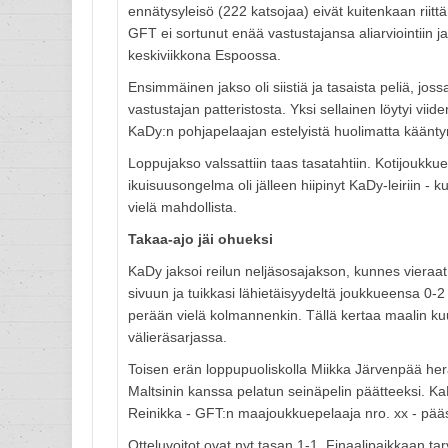
ennätysyleisö (222 katsojaa) eivät kuitenkaan riit
GFT ei sortunut enää vastustajansa aliarviointiin ja
keskiviikkona Espoossa.
Ensimmäinen jakso oli siistiä ja tasaista peliä, jos
vastustajan patteristosta. Yksi sellainen löytyi vi
KaDy:n pohjapelaajan estelyistä huolimatta käänt
Loppujakso valssattiin taas tasatahtiin. Kotijoukk
ikuisuusongelma oli jälleen hiipinyt KaDy-leiriin - 
vielä mahdollista.
Takaa-ajo jäi ohueksi
KaDy jaksoi reilun neljäsosajakson, kunnes vieraat 
sivuun ja tuikkasi lähietäisyydeltä joukkueensa 0-2 
perään vielä kolmannenkin. Tällä kertaa maalin ku
välieräsarjassa.
Toisen erän loppupuoliskolla Miikka Järvenpää herät
Maltsinin kanssa pelatun seinäpelin päätteeksi. KaD
Reinikka - GFT:n maajoukkuepelaaja nro. xx - pää
Otteluvoitot ovat nyt tasan 1-1. Finaalipaikkaan tar