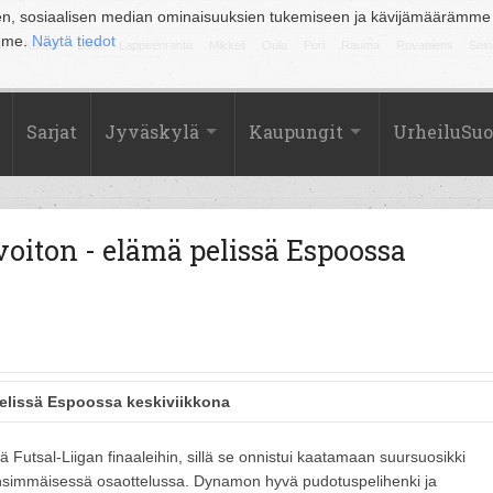
en, sosiaalisen median ominaisuuksien tukemiseen ja kävijämäärämme
amme.
Näytä tiedot
la
Kuopio
Lahti
Lappeenranta
Mikkeli
Oulu
Pori
Rauma
Rovaniemi
Sein
Sarjat
Jyväskylä
Kaupungit
UrheiluSu
voiton - elämä pelissä Espoossa
pelissä Espoossa keskiviikkona
ä Futsal-Liigan finaaleihin, sillä se onnistui kaatamaan suursuosikki
ensimmäisessä osaottelussa. Dynamon hyvä pudotuspelihenki ja