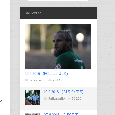
Galleriat
25.9.2016 - (FC Jazz-JJK)
Jalkapallo
28248
10.9.2016 - (JJK-GrIFK)
Jalkapallo
56250
ko
27.8.2016 - (JJK-EIF)