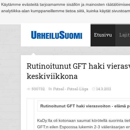
Käytämme evästeitä tarjoamamme sisällön ja mainosten räätälöimise
analytiikka-alan kumppaneillemme tietoa siitä, kuinka käytät sivusto
Suomi
Espoo
Helsinki
Hämeenlinna
Joensuu
Jyväskylä
Kouvo
Etusivu
Lajit
Rutinoitunut GFT haki vieras
keskiviikkona
500732
Futsal -
Futsal-Liiga
14.3.2011
Rutinoitunut GFT haki vierasvoiton - elämä 
KaDy:lla oli kotonaan saumat körötellä suorinta tiet
GFT:n eilen Espoossa lukemin 2-3 välieräsarjan 