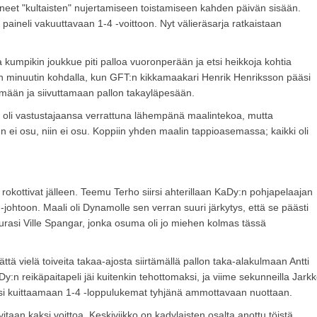
täneet "kultaisten" nujertamiseen toistamiseen kahden päivän sisään.
 paineli vakuuttavaan 1-4 -voittoon. Nyt välieräsarja ratkaistaan
sa kumpikin joukkue piti palloa vuoronperään ja etsi heikkoja kohtia
iden minuutin kohdalla, kun GFT:n kikkamaakari Henrik Henriksson pääsi
ymään ja siivuttamaan pallon takayläpesään.
ue oli vastustajaansa verrattuna lähempänä maalintekoa, mutta
kun ei osu, niin ei osu. Koppiin yhden maalin tappioasemassa; kaikki oli
rokottivat jälleen. Teemu Terho siirsi ahterillaan KaDy:n pohjapelaajan
-johtoon. Maali oli Dynamolle sen verran suuri järkytys, että se päästi
urasi Ville Spangar, jonka osuma oli jo miehen kolmas tässä
tä vielä toiveita takaa-ajosta siirtämällä pallon taka-alakulmaan Antti
y:n reikäpaitapeli jäi kuitenkin tehottomaksi, ja viime sekunneilla Jark
si kuittaamaan 1-4 -loppulukemat tyhjänä ammottavaan nuottaan.
vitaan kaksi voittoa. Keskiviikko on kadylaisten osalta anottu töistä