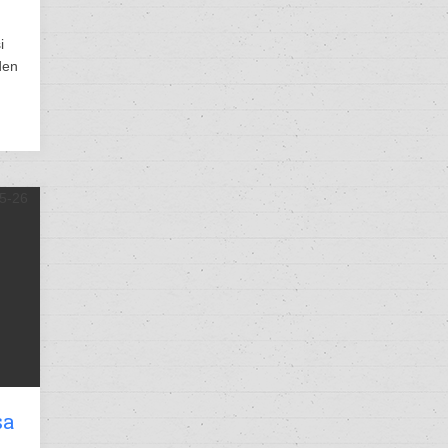
i
den
sa