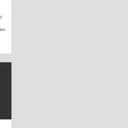
a!
den