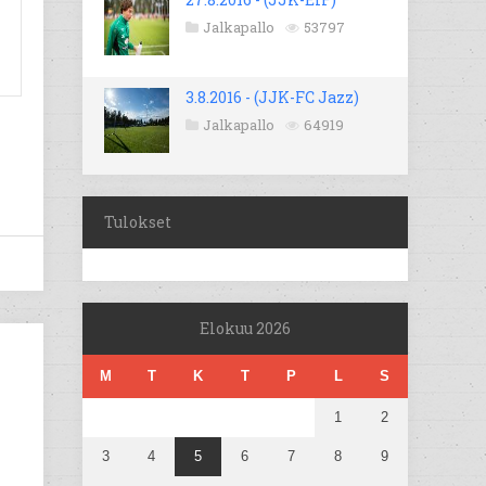
Jalkapallo
53797
3.8.2016 - (JJK-FC Jazz)
Jalkapallo
64919
Tulokset
Elokuu 2026
M
T
K
T
P
L
S
1
2
3
4
5
6
7
8
9