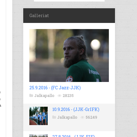
Galleriat
25.9.2016 - (FC Jazz-JJK)
n
Jalkapallo
28235
a
a
10.9.2016 - (JJK-GrIFK)
Jalkapallo
56249
27.8.2016 - (JJK-EIF)