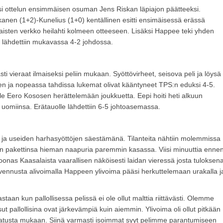
äsi ottelun ensimmäisen osuman Jens Riskan läpiajon päätteeksi.
anen (1+2)-Kunelius (1+0) kentällinen esitti ensimäisessä erässä
ulaisten verkko heilahti kolmeen otteeseen. Lisäksi Happee teki yhden
e lähdettiin mukavassa 4-2 johdossa.
ti vieraat ilmaiseksi peliin mukaan. Syöttövirheet, seisova peli ja löysä
en ja nopeassa tahdissa lukemat olivat kääntyneet TPS:n eduksi 4-5.
lle Eero Kososen herättelemään joukkuetta. Eepi hoiti heti alkuun
n uomiinsa. Erätauolle lähdettiin 6-5 johtoasemassa.
 ja useiden harhasyöttöjen säestämänä. Tilanteita nähtiin molemmissa
än pakettinsa hieman naapuria paremmin kasassa. Viisi minuuttia enne
nas Kaasalaista vaarallisen näköisesti laidan vieressä josta tuloksen
kavennusta alivoimalla Happeen ylivoima pääsi herkuttelemaan urakalla j
astaan kun pallollisessa pelissä ei ole ollut malttia riittävästi. Olemme
t pallollisina ovat järkevämpiä kuin aiemmin. Ylivoima oli ollut pitkään
atusta mukaan. Siinä varmasti isoimmat syyt pelimme parantumiseen