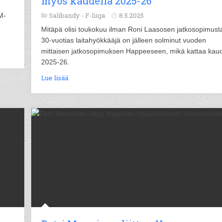
myös kaudella 2025-26
Salibandy -
F-liiga
8.5.2025
M-
Mitäpä olisi toukokuu ilman Roni Laasosen jatkosopimust
30-vuotias laitahyökkääjä on jälleen solminut vuoden
mittaisen jatkosopimuksen Happeeseen, mikä kattaa kau
2025-26.
Lue lisää