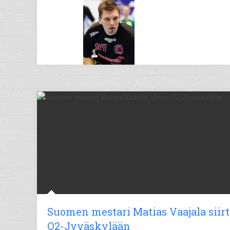
Suomen mestari Matias Vaajala siir
O2-Jyväskylään