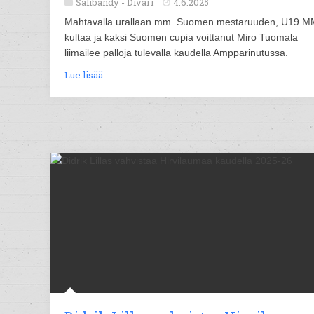
Salibandy -
Divari
4.6.2025
Mahtavalla urallaan mm. Suomen mestaruuden, U19 M
kultaa ja kaksi Suomen cupia voittanut Miro Tuomala
liimailee palloja tulevalla kaudella Ampparinutussa.
Lue lisää