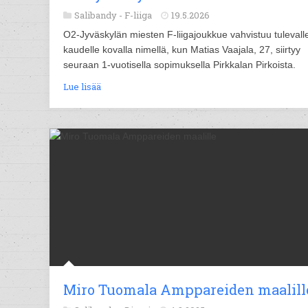
Salibandy -
F-liiga
19.5.2026
O2-Jyväskylän miesten F-liigajoukkue vahvistuu tulevall
kaudelle kovalla nimellä, kun Matias Vaajala, 27, siirtyy
seuraan 1-vuotisella sopimuksella Pirkkalan Pirkoista.
Lue lisää
Miro Tuomala Amppareiden maalill