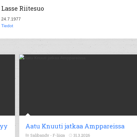
Lasse Riitesuo
24.7.1977
Tiedot
tyy
Aatu Knuuti jatkaa Amppareissa
Salibandy -
F-liiga
31.3.2026