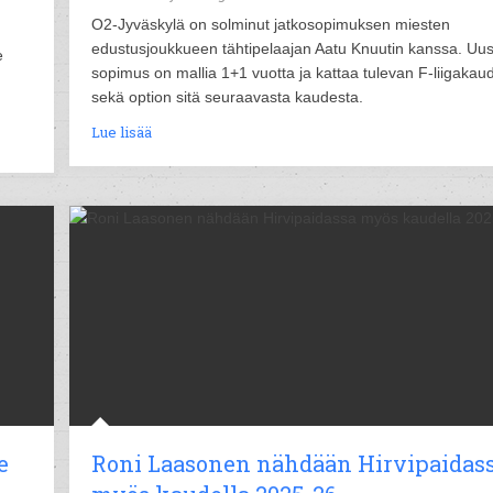
O2-Jyväskylä on solminut jatkosopimuksen miesten
edustusjoukkueen tähtipelaajan Aatu Knuutin kanssa. Uus
e
sopimus on mallia 1+1 vuotta ja kattaa tulevan F-liigakau
sekä option sitä seuraavasta kaudesta.
Lue lisää
e
Roni Laasonen nähdään Hirvipaidas