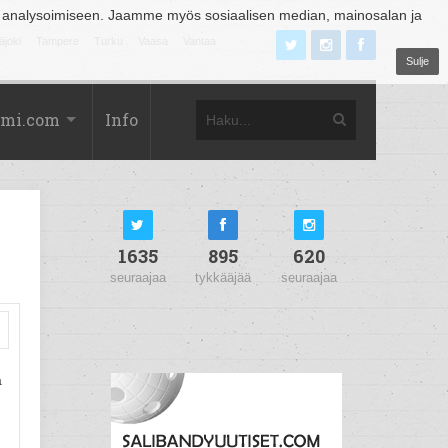
 analysoimiseen. Jaamme myös sosiaalisen median, mainosalan ja
äjoki
Tampere
Turku
Vaasa
Vantaa
Sulje
omi.com
Info
1635
895
620
seuraajaa
tykkääjää
seuraajaa
a