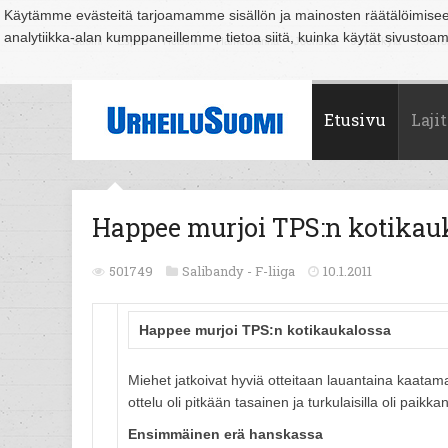
Käytämme evästeitä tarjoamamme sisällön ja mainosten räätälöimise
analytiikka-alan kumppaneillemme tietoa siitä, kuinka käytät sivusto
Suomi
Espoo
Helsinki
Hämeenlinna
Joensuu
Jyväskylä
Kouvo
Etusivu
Lajit
Happee murjoi TPS:n kotikau
501749
Salibandy -
F-liiga
10.1.2011
Happee murjoi TPS:n kotikaukalossa
Miehet jatkoivat hyviä otteitaan lauantaina kaatam
ottelu oli pitkään tasainen ja turkulaisilla oli paik
Ensimmäinen erä hanskassa