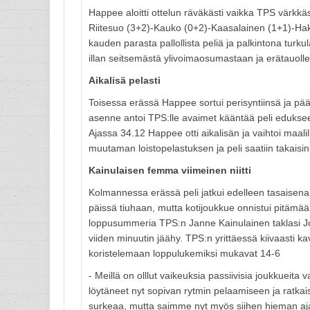
Happee aloitti ottelun räväkästi vaikka TPS värkk
Riitesuo (3+2)-Kauko (0+2)-Kaasalainen (1+1)-Hak
kauden parasta pallollista peliä ja palkintona turk
illan seitsemästä ylivoimaosumastaan ja erätauoll
Aikalisä pelasti
Toisessa erässä Happee sortui perisyntiinsä ja pääs
asenne antoi TPS:lle avaimet kääntää peli edukse
Ajassa 34.12 Happee otti aikalisän ja vaihtoi maali
muutaman loistopelastuksen ja peli saatiin takaisi
Kainulaisen femma viimeinen niitti
Kolmannessa erässä peli jatkui edelleen tasaisena
päissä tiuhaan, mutta kotijoukkue onnistui pitämä
loppusummeria TPS:n Janne Kainulainen taklasi Joo
viiden minuutin jäähy. TPS:n yrittäessä kiivaasti 
koristelemaan loppulukemiksi mukavat 14-6
- Meillä on olllut vaikeuksia passiivisia joukkueita v
löytäneet nyt sopivan rytmin pelaamiseen ja ratkaisu
surkeaa, mutta saimme nyt myös siihen hieman aj