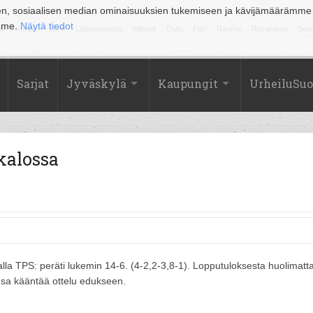
en, sosiaalisen median ominaisuuksien tukemiseen ja kävijämäärämme
amme.
Näytä tiedot
la
Kuopio
Lahti
Lappeenranta
Mikkeli
Oulu
Pori
Rauma
Rovaniemi
Sein
Sarjat
Jyväskylä
Kaupungit
UrheiluSu
kalossa
alla TPS: peräti lukemin 14-6. (4-2,2-3,8-1). Lopputuloksesta huolimatt
kansa kääntää ottelu edukseen.