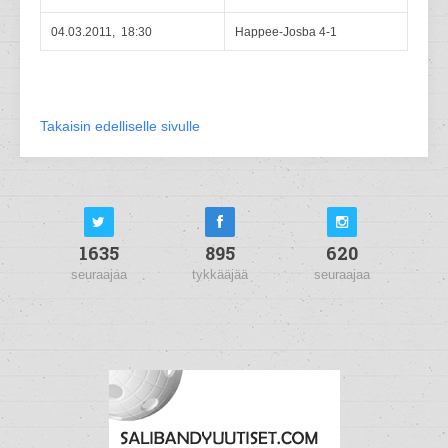
04.03.2011, 18:30
Happee-Josba 4-1
Takaisin edelliselle sivulle
1635
895
620
seuraajaa
tykkääjää
seuraajaa