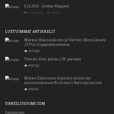
5.12.2013 - (Josba-Happee)
Salibandy
58882
LUETUIMMAT ARTIKKELIT
Markus Hännikäinen ja Valtteri Kemiläinen
JYPin liigajoukkueeseen
517040
Tommi Kari palaa JJK-paitaan
516722
Mikko Eskelinen hopealle historian
ensimmäisessä Riihivuori Rallisprintissä
516371
URHEILUSUOMI.COM
Käyttöehdot