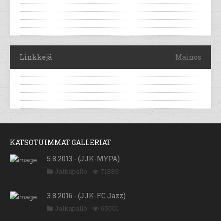
Linkkejä
Mainos
KATSOTUIMMAT GALLERIAT
5.8.2013 - (JJK-MYPA)
Jalkapallo
71889
3.8.2016 - (JJK-FC Jazz)
Jalkapallo
65001