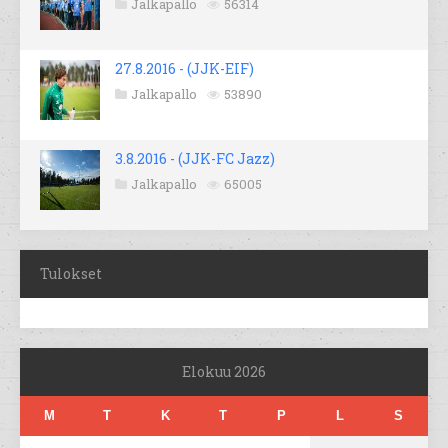
Jalkapallo
56314
27.8.2016 - (JJK-EIF)
Jalkapallo
53890
3.8.2016 - (JJK-FC Jazz)
Jalkapallo
65005
Tulokset
Elokuu 2026
M
T
K
T
P
L
S