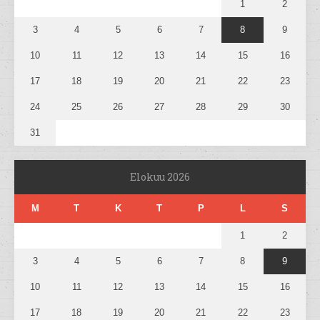
1
2
3
4
5
6
7
8
9
10
11
12
13
14
15
16
17
18
19
20
21
22
23
24
25
26
27
28
29
30
31
Elokuu 2026
M
T
K
T
P
L
S
1
2
3
4
5
6
7
8
9
10
11
12
13
14
15
16
17
18
19
20
21
22
23