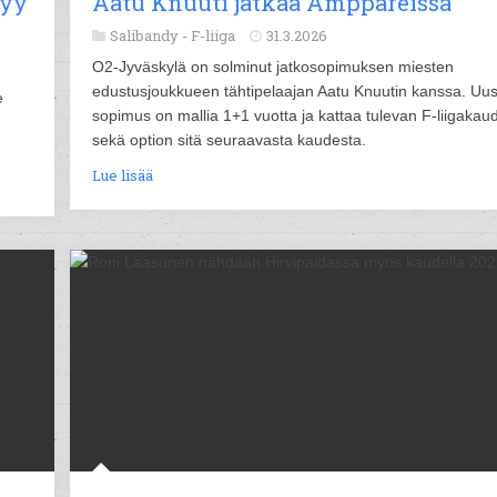
tyy
Aatu Knuuti jatkaa Amppareissa
Salibandy -
F-liiga
31.3.2026
O2-Jyväskylä on solminut jatkosopimuksen miesten
edustusjoukkueen tähtipelaajan Aatu Knuutin kanssa. Uus
e
sopimus on mallia 1+1 vuotta ja kattaa tulevan F-liigakau
sekä option sitä seuraavasta kaudesta.
Lue lisää