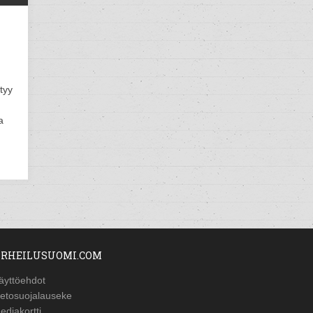
tyy
a
RHEILUSUOMI.COM
äyttöehdot
ietosuojalauseke
ediakortti