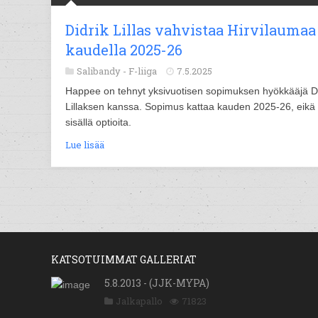
Didrik Lillas vahvistaa Hirvilaumaa
kaudella 2025-26
Salibandy -
F-liiga
7.5.2025
Happee on tehnyt yksivuotisen sopimuksen hyökkääjä Di
Lillaksen kanssa. Sopimus kattaa kauden 2025-26, eikä
sisällä optioita.
Lue lisää
KATSOTUIMMAT GALLERIAT
5.8.2013 - (JJK-MYPA)
Jalkapallo
71823