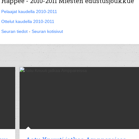
Happee - 2010-2011 Miesten edustusjoukkue
Pelaajat kaudella 2010-2011
Ottelut kaudella 2010-2011
Seuran tiedot
-
Seuran kotisivut