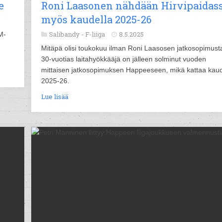
e
Roni Laasonen nähdään Hirvipaidas
myös kaudella 2025-26
Salibandy -
F-liiga
8.5.2025
M-
Mitäpä olisi toukokuu ilman Roni Laasosen jatkosopimust
30-vuotias laitahyökkääjä on jälleen solminut vuoden
mittaisen jatkosopimuksen Happeeseen, mikä kattaa kau
2025-26.
Lue lisää