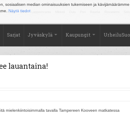
en, sosiaalisen median ominaisuuksien tukemiseen ja kävijämäärämme
amme.
Näytä tiedot
la
Kuopio
Lahti
Lappeenranta
Mikkeli
Oulu
Pori
Rauma
Rovaniemi
Sein
Sarjat
Jyväskylä
Kaupungit
UrheiluSu
e lauantaina!
mitä mielenkiintoisimmalla tavalla Tampereen Kooveen matkatessa