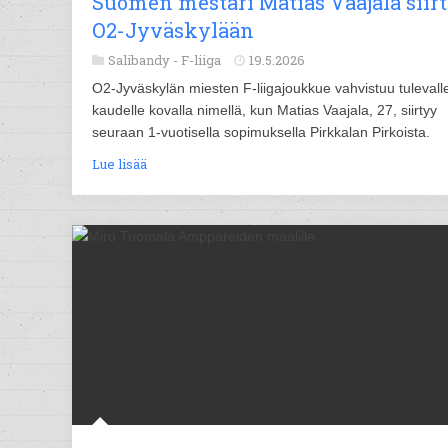
Suomen mestari Matias Vaajala siir
O2-Jyväskylään
Salibandy -
F-liiga
19.5.2026
O2-Jyväskylän miesten F-liigajoukkue vahvistuu tulevall
kaudelle kovalla nimellä, kun Matias Vaajala, 27, siirtyy
seuraan 1-vuotisella sopimuksella Pirkkalan Pirkoista.
Lue lisää