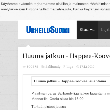
Käytämme evästeitä tarjoamamme sisällön ja mainosten räätälöimise
analytiikka-alan kumppaneillemme tietoa siitä, kuinka käytät sivusto
Suomi
Espoo
Helsinki
Hämeenlinna
Joensuu
Jyväskylä
Kouvo
Etusivu
Lajit
Huuma jatkuu - Happee-Koove
500878
Salibandy -
F-liiga
17.12.2010
Huuma jatkuu - Happee-Koovee lauantaina
Maailman paras Salibandyliiga jatkuu lauantaina 
Monnarille. Ottelu alkaa klo 16:00.
Tärkeät pisteet jaossa