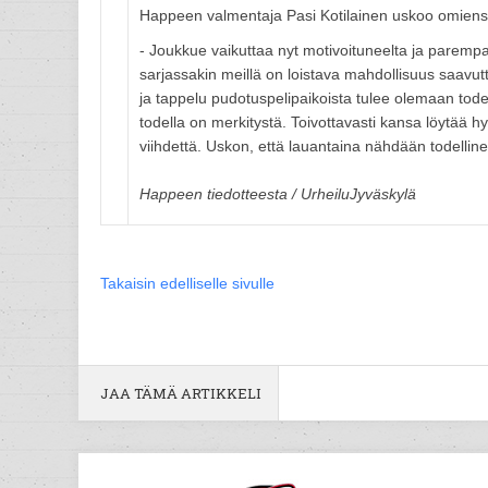
Happeen valmentaja Pasi Kotilainen uskoo omiensa ta
- Joukkue vaikuttaa nyt motivoituneelta ja pare
sarjassakin meillä on loistava mahdollisuus saavutt
ja tappelu pudotuspelipaikoista tulee olemaan tode
todella on merkitystä. Toivottavasti kansa löytää 
viihdettä. Uskon, että lauantaina nähdään todelline
Happeen tiedotteesta / UrheiluJyväskylä
Takaisin edelliselle sivulle
JAA TÄMÄ ARTIKKELI