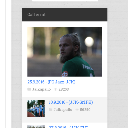
-
Galleriat
25.9.2016 - (FC Jazz-JJK)
Jalkapallo
28253
10.9.2016 - (JJK-GrIFK)
Jalkapallo
56250
27.8.2016 - (JJK-EIF)