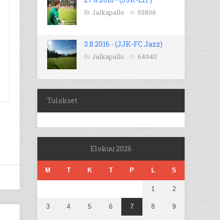
Jalkapallo
53806
3.8.2016 - (JJK-FC Jazz)
Jalkapallo
64940
Tulokset
Elokuu 2026
M
T
K
T
P
L
S
1
2
3
4
5
6
7
8
9