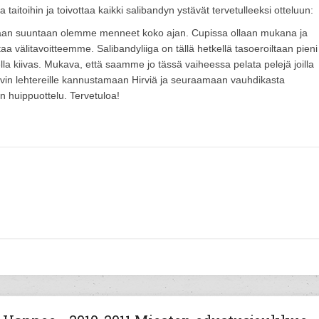
itoihin ja toivottaa kaikki salibandyn ystävät tervetulleeksi otteluun:
mpaan suuntaan olemme menneet koko ajan. Cupissa ollaan mukana ja
aa välitavoitteemme. Salibandyliiga on tällä hetkellä tasoeroiltaan pieni
lla kiivas. Mukava, että saamme jo tässä vaiheessa pelata pelejä joilla
hyvin lehtereille kannustamaan Hirviä ja seuraamaan vauhdikasta
n huippuottelu. Tervetuloa!