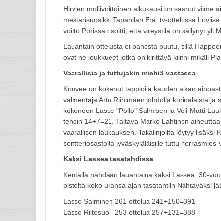
Hirvien mollivoittoinen alkukausi on saanut viime 
mestarisuosikki Tapanilan Erä, tv-ottelussa Loviisa j
voitto Porissa osoitti, että vireystila on säilynyt yli
Lauantain ottelusta ei panosta puutu, sillä Happee
ovat ne joukkueet jotka on kirittävä kiinni mikäli P
Vaarallisia ja tuttujakin miehiä vastassa
Koovee on kokenut tappioita kauden aikan ainoastaa
valmentaja Arto Riihimäen johdolla kurinalaista ja
kokeneen Lasse "Pöllö" Salmisen ja Veli-Matti Lu
tehoin 14+7=21. Taitava Marko Lahtinen aiheuttaa u
vaarallisen laukauksen. Takalinjoilta löytyy lisäk
sentteriosastolta jyväskyläläisille tuttu herrasmies V
Kaksi Lassea tasatahdissa
Kentällä nähdään lauantaina kaksi Lassea. 30-vuoti
pisteitä koko uransa ajan tasatahtiin Nähtäväksi j
Lasse Salminen 261 ottelua 241+150=391
Lasse Riitesuo 253 ottelua 257+131=388