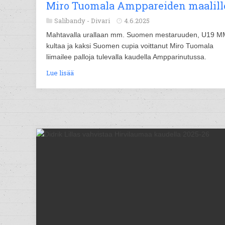
Miro Tuomala Amppareiden maalill
Salibandy -
Divari
4.6.2025
Mahtavalla urallaan mm. Suomen mestaruuden, U19 M
kultaa ja kaksi Suomen cupia voittanut Miro Tuomala
liimailee palloja tulevalla kaudella Ampparinutussa.
Lue lisää