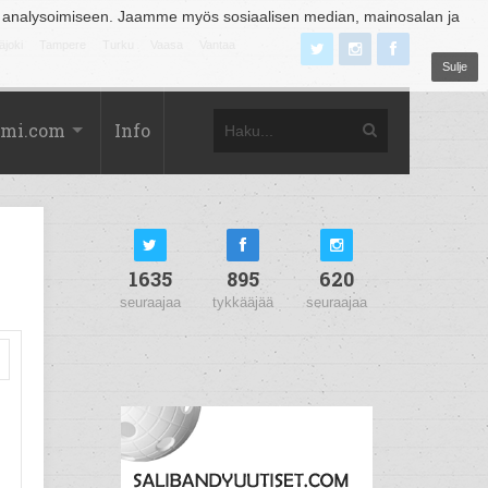
 analysoimiseen. Jaamme myös sosiaalisen median, mainosalan ja
äjoki
Tampere
Turku
Vaasa
Vantaa
Sulje
omi.com
Info
1635
895
620
seuraajaa
tykkääjää
seuraajaa