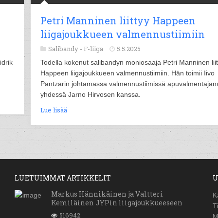
Petri Manninen liittyy Happeen
liigajoukkueen valmennustiimiin
Salibandy -
F-liiga
5.5.2025
drik
Todella kokenut salibandyn moniosaaja Petri Manninen liit
Happeen liigajoukkueen valmennustiimiin. Hän toimii Iivo
Pantzarin johtamassa valmennustiimissä apuvalmentajan
yhdessä Jarno Hirvosen kanssa.
Lue lisää
LUETUIMMAT ARTIKKELIT
U
Markus Hännikäinen ja Valtteri
K
Kemiläinen JYPin liigajoukkueeseen
T
516942
M