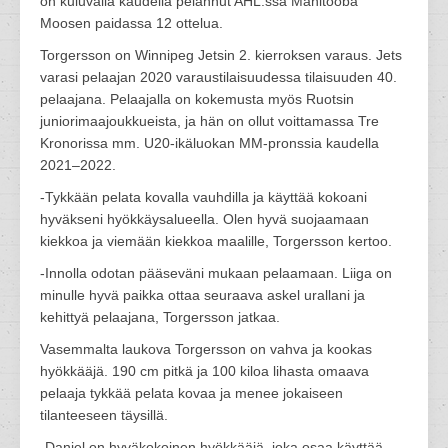
on kuluvalla kaudella pelannut AHL:ssä Manitooba
Moosen paidassa 12 ottelua.
Torgersson on Winnipeg Jetsin 2. kierroksen varaus. Jets
varasi pelaajan 2020 varaustilaisuudessa tilaisuuden 40.
pelaajana. Pelaajalla on kokemusta myös Ruotsin
juniorimaajoukkueista, ja hän on ollut voittamassa Tre
Kronorissa mm. U20-ikäluokan MM-pronssia kaudella
2021–2022.
-Tykkään pelata kovalla vauhdilla ja käyttää kokoani
hyväkseni hyökkäysalueella. Olen hyvä suojaamaan
kiekkoa ja viemään kiekkoa maalille, Torgersson kertoo.
-Innolla odotan pääseväni mukaan pelaamaan. Liiga on
minulle hyvä paikka ottaa seuraava askel urallani ja
kehittyä pelaajana, Torgersson jatkaa.
Vasemmalta laukova Torgersson on vahva ja kookas
hyökkääjä. 190 cm pitkä ja 100 kiloa lihasta omaava
pelaaja tykkää pelata kovaa ja menee jokaiseen
tilanteeseen täysillä.
-Daniel on hyväkokoinen hyökkääjä, joka osaa käyttää