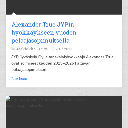
Alexander True JYPin
hyökkäykseen vuoden
pelaajasopimuksella
Jääkiekko -
Liiga
28.7.2025
JYP Jyväskylä Oy ja tanskalaishyökkääjä Alexander True
ovat solmineet kauden 2025–2026 kattavan
pelaajasopimuksen.
Lue lisää