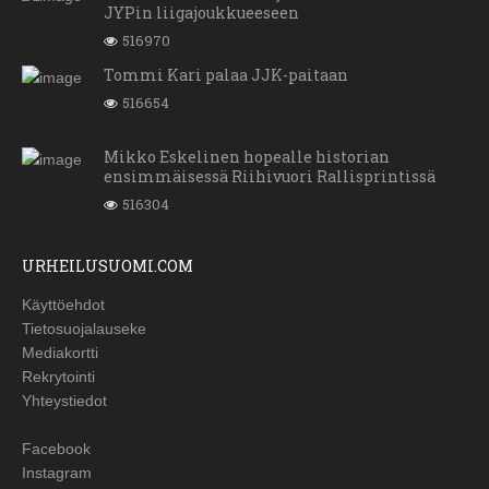
JYPin liigajoukkueeseen
516970
Tommi Kari palaa JJK-paitaan
516654
Mikko Eskelinen hopealle historian
ensimmäisessä Riihivuori Rallisprintissä
516304
URHEILUSUOMI.COM
Käyttöehdot
Tietosuojalauseke
Mediakortti
Rekrytointi
Yhteystiedot
Facebook
Instagram