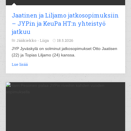
Jaatinen ja Liljamo jatkosopimuksiin
– JYPin ja KeuPa HT:n yhteistyö
jatkuu
Jääkiekko -
Liiga
18.5.2026
JYP Jyväskylä on solminut jatkosopimukset Otto Jaatisen
(22) ja Topias Liljamo (24) kanssa.
Lue lisää