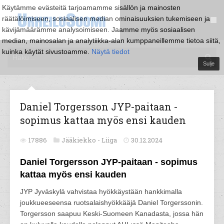
Käytämme evästeitä tarjoamamme sisällön ja mainosten
räätälöimiseen, sosiaalisen median ominaisuuksien tukemiseen ja
kävijämäärämme analysoimiseen. Jaamme myös sosiaalisen
median, mainosalan ja analytiikka-alan kumppaneillemme tietoa siitä,
kuinka käytät sivustoamme.
Näytä tiedot
Sulje
Daniel Torgersson JYP-paitaan -
sopimus kattaa myös ensi kauden
17886
Jääkiekko -
Liiga
30.12.2024
Daniel Torgersson JYP-paitaan - sopimus
kattaa myös ensi kauden
JYP Jyväskylä vahvistaa hyökkäystään hankkimalla
joukkueeseensa ruotsalaishyökkääjä Daniel Torgerssonin.
Torgersson saapuu Keski-Suomeen Kanadasta, jossa hän