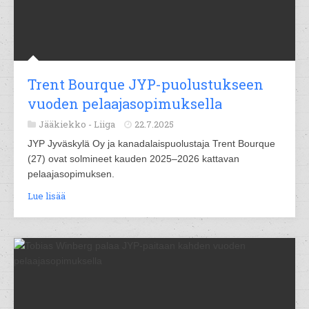
Trent Bourque JYP-puolustukseen
vuoden pelaajasopimuksella
Jääkiekko -
Liiga
22.7.2025
JYP Jyväskylä Oy ja kanadalaispuolustaja Trent Bourque
(27) ovat solmineet kauden 2025–2026 kattavan
pelaajasopimuksen.
Lue lisää