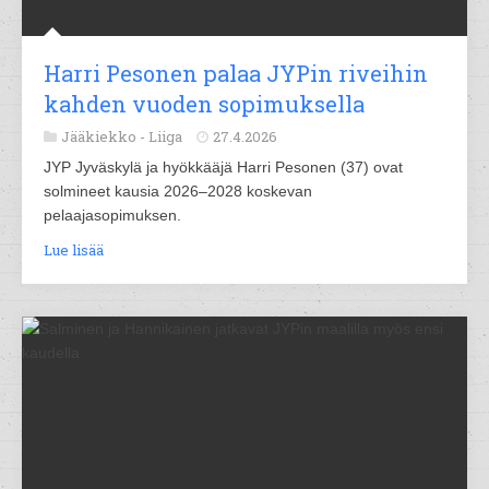
Harri Pesonen palaa JYPin riveihin
kahden vuoden sopimuksella
Jääkiekko -
Liiga
27.4.2026
JYP Jyväskylä ja hyökkääjä Harri Pesonen (37) ovat
solmineet kausia 2026–2028 koskevan
pelaajasopimuksen.
Lue lisää