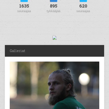
1635
895
620
seuraajaa
tykkääjää
seuraajaa
Galleriat