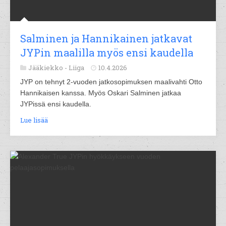
Salminen ja Hannikainen jatkavat
JYPin maalilla myös ensi kaudella
Jääkiekko -
Liiga
10.4.2026
JYP on tehnyt 2-vuoden jatkosopimuksen maalivahti Otto
Hannikaisen kanssa. Myös Oskari Salminen jatkaa
JYPissä ensi kaudella.
Lue lisää