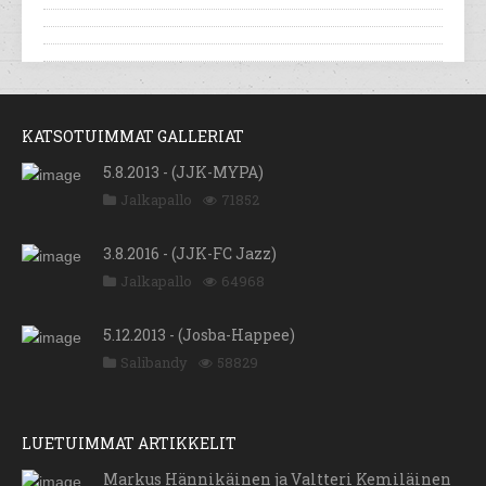
KATSOTUIMMAT GALLERIAT
5.8.2013 - (JJK-MYPA)
Jalkapallo
71852
3.8.2016 - (JJK-FC Jazz)
Jalkapallo
64968
5.12.2013 - (Josba-Happee)
Salibandy
58829
LUETUIMMAT ARTIKKELIT
Markus Hännikäinen ja Valtteri Kemiläinen