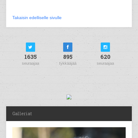
Takaisin edelliselle sivulle
1635
895
620
seuraajaa
tykkääjää
seuraajaa
Galleriat