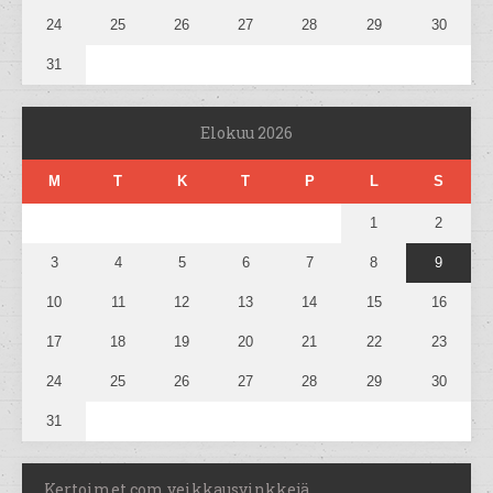
24
25
26
27
28
29
30
31
Elokuu 2026
M
T
K
T
P
L
S
1
2
3
4
5
6
7
8
9
10
11
12
13
14
15
16
17
18
19
20
21
22
23
24
25
26
27
28
29
30
31
Kertoimet.com veikkausvinkkejä