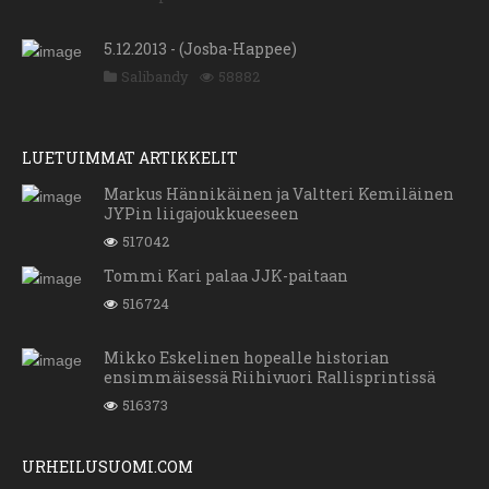
5.12.2013 - (Josba-Happee)
Salibandy
58882
LUETUIMMAT ARTIKKELIT
Markus Hännikäinen ja Valtteri Kemiläinen
JYPin liigajoukkueeseen
517042
Tommi Kari palaa JJK-paitaan
516724
Mikko Eskelinen hopealle historian
ensimmäisessä Riihivuori Rallisprintissä
516373
URHEILUSUOMI.COM