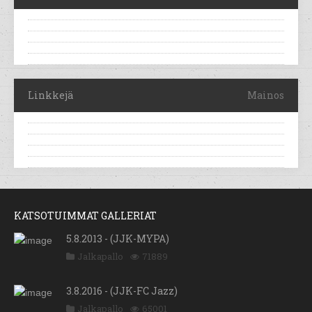
Linkkejä
Mainos
KATSOTUIMMAT GALLERIAT
5.8.2013 - (JJK-MYPA)
Jalkapallo
71889
3.8.2016 - (JJK-FC Jazz)
Jalkapallo
65001