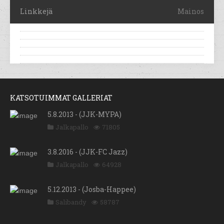
Linkkejä
Mainos
KATSOTUIMMAT GALLERIAT
5.8.2013 - (JJK-MYPA)
Jalkapallo
71805
3.8.2016 - (JJK-FC Jazz)
Jalkapallo
64928
5.12.2013 - (Josba-Happee)
Salibandy
58787