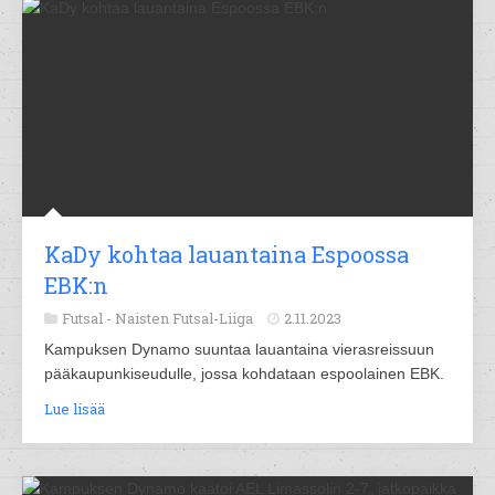
KaDy kohtaa lauantaina Espoossa
EBK:n
Futsal -
Naisten Futsal-Liiga
2.11.2023
Kampuksen Dynamo suuntaa lauantaina vierasreissuun
pääkaupunkiseudulle, jossa kohdataan espoolainen EBK.
Lue lisää