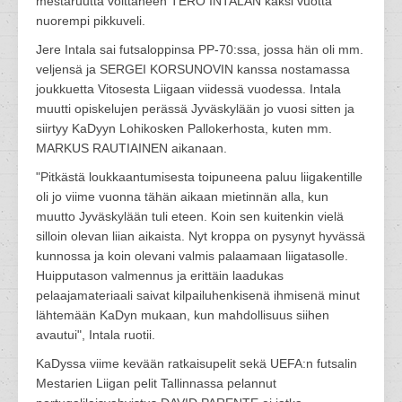
mestaruutta voittaneen TERO INTALAN kaksi vuotta
nuorempi pikkuveli.
Jere Intala sai futsaloppinsa PP-70:ssa, jossa hän oli mm.
veljensä ja SERGEI KORSUNOVIN kanssa nostamassa
joukkuetta Vitosesta Liigaan viidessä vuodessa. Intala
muutti opiskelujen perässä Jyväskylään jo vuosi sitten ja
siirtyy KaDyyn Lohikosken Pallokerhosta, kuten mm.
MARKUS RAUTIAINEN aikanaan.
"Pitkästä loukkaantumisesta toipuneena paluu liigakentille
oli jo viime vuonna tähän aikaan mietinnän alla, kun
muutto Jyväskylään tuli eteen. Koin sen kuitenkin vielä
silloin olevan liian aikaista. Nyt kroppa on pysynyt hyvässä
kunnossa ja koin olevani valmis palaamaan liigatasolle.
Huipputason valmennus ja erittäin laadukas
pelaajamateriaali saivat kilpailuhenkisenä ihmisenä minut
lähtemään KaDyn mukaan, kun mahdollisuus siihen
avautui", Intala ruotii.
KaDyssa viime kevään ratkaisupelit sekä UEFA:n futsalin
Mestarien Liigan pelit Tallinnassa pelannut