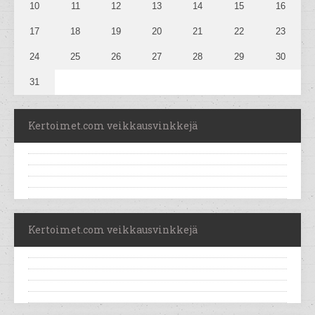
10
11
12
13
14
15
16
17
18
19
20
21
22
23
24
25
26
27
28
29
30
31
Kertoimet.com veikkausvinkkejä
Kertoimet.com veikkausvinkkejä