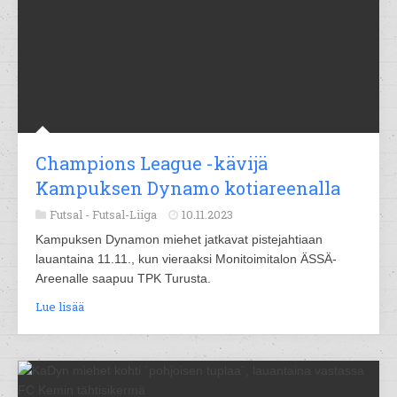
Champions League -kävijä
Kampuksen Dynamo kotiareenalla
Futsal -
Futsal-Liiga
10.11.2023
Kampuksen Dynamon miehet jatkavat pistejahtiaan
lauantaina 11.11., kun vieraaksi Monitoimitalon ÄSSÄ-
Areenalle saapuu TPK Turusta.
Lue lisää