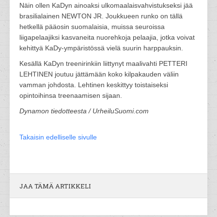
Näin ollen KaDyn ainoaksi ulkomaalaisvahvistukseksi jää
brasilialainen NEWTON JR. Joukkueen runko on tällä
hetkellä pääosin suomalaisia, muissa seuroissa
liigapelaajiksi kasvaneita nuorehkoja pelaajia, jotka voivat
kehittyä KaDy-ympäristössä vielä suurin harppauksin.
Kesällä KaDyn treenirinkiin liittynyt maalivahti PETTERI
LEHTINEN joutuu jättämään koko kilpakauden väliin
vamman johdosta. Lehtinen keskittyy toistaiseksi
opintoihinsa treenaamisen sijaan.
Dynamon tiedotteesta / UrheiluSuomi.com
Takaisin edelliselle sivulle
JAA TÄMÄ ARTIKKELI