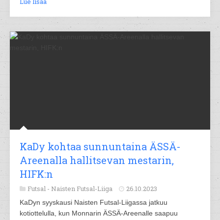
Lue lisää
KaDy kohtaa sunnuntaina ÄSSÄ-
Areenalla hallitsevan mestarin,
HIFK:n
Futsal -
Naisten Futsal-Liiga
26.10.2023
KaDyn syyskausi Naisten Futsal-Liigassa jatkuu
kotiottelulla, kun Monnarin ÄSSÄ-Areenalle saapuu