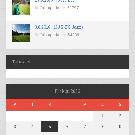
Jalkapallo
53797
3.8.2016 - (JJK-FC Jazz)
Jalkapallo
64936
Tulokset
Elokuu 2026
M
T
K
T
P
L
S
1
2
3
4
5
6
7
8
9