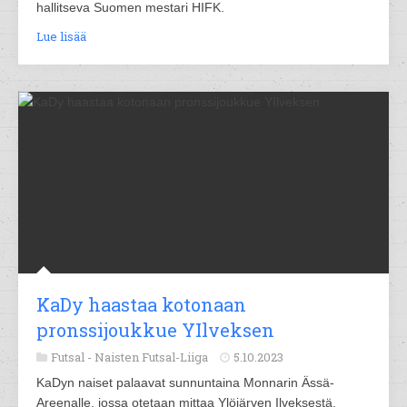
hallitseva Suomen mestari HIFK.
Lue lisää
KaDy haastaa kotonaan
pronssijoukkue YIlveksen
Futsal -
Naisten Futsal-Liiga
5.10.2023
KaDyn naiset palaavat sunnuntaina Monnarin Ässä-
Areenalle, jossa otetaan mittaa Ylöjärven Ilveksestä.