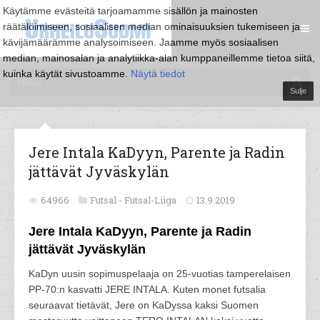
Käytämme evästeitä tarjoamamme sisällön ja mainosten
räätälöimiseen, sosiaalisen median ominaisuuksien tukemiseen ja
kävijämäärämme analysoimiseen. Jaamme myös sosiaalisen
median, mainosalan ja analytiikka-alan kumppaneillemme tietoa siitä,
kuinka käytät sivustoamme.
Näytä tiedot
Sulje
Jere Intala KaDyyn, Parente ja Radin
jättävät Jyväskylän
64966
Futsal -
Futsal-Liiga
13.9.2019
Jere Intala KaDyyn, Parente ja Radin
jättävät Jyväskylän
KaDyn uusin sopimuspelaaja on 25-vuotias tamperelaisen
PP-70:n kasvatti JERE INTALA. Kuten monet futsalia
seuraavat tietävät, Jere on KaDyssa kaksi Suomen