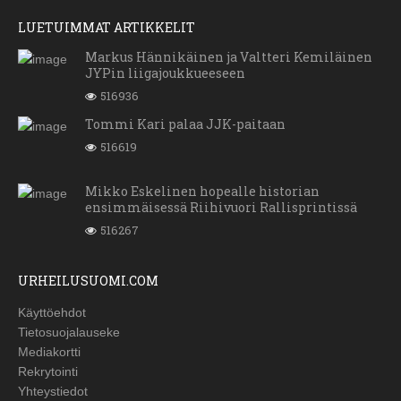
LUETUIMMAT ARTIKKELIT
Markus Hännikäinen ja Valtteri Kemiläinen
JYPin liigajoukkueeseen
516936
Tommi Kari palaa JJK-paitaan
516619
Mikko Eskelinen hopealle historian
ensimmäisessä Riihivuori Rallisprintissä
516267
URHEILUSUOMI.COM
Käyttöehdot
Tietosuojalauseke
Mediakortti
Rekrytointi
Yhteystiedot