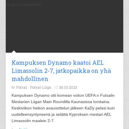
Kampuksen Dynamo kaatoi AEL
Limassolin 2-7, jatkopaikka on yhä
mahdollinen
Futsal -
Futsal-Liiga
26.10.2023
Kampuksen Dynamo otti komean voiton UEFA:n Futsalin
Mestarien Liigan Main Roundilla Kaunasissa torstaina.
Keskiviikon heikon avausottelun jälkeen KaDy pelasi kuin
uudelleensyntyneenä ja selättä Kyproksen mestari AEL
Limassolin maalein 2-7.