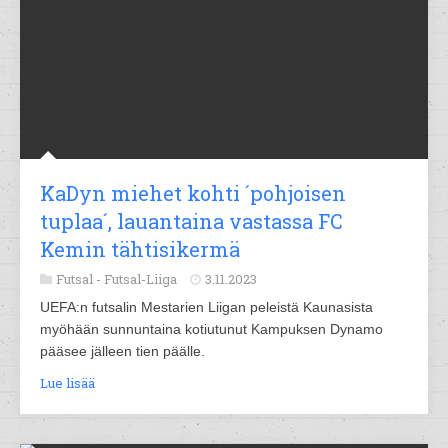
KaDyn miehet kohti ´pohjoisen
tuplaa´, lauantaina vastassa FC
Kemin tähtisikermä
Futsal -
Futsal-Liiga
3.11.2023
UEFA:n futsalin Mestarien Liigan peleistä Kaunasista
myöhään sunnuntaina kotiutunut Kampuksen Dynamo
pääsee jälleen tien päälle.
Lue lisää