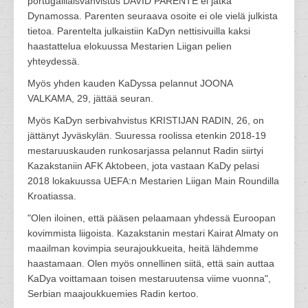
portugalilaisvahvistus DAVID PARENTE ei jatka
Dynamossa. Parenten seuraava osoite ei ole vielä julkista
tietoa. Parentelta julkaistiin KaDyn nettisivuilla kaksi
haastattelua elokuussa Mestarien Liigan pelien
yhteydessä.
Myös yhden kauden KaDyssa pelannut JOONA
VALKAMA, 29, jättää seuran.
Myös KaDyn serbivahvistus KRISTIJAN RADIN, 26, on
jättänyt Jyväskylän. Suuressa roolissa etenkin 2018-19
mestaruuskauden runkosarjassa pelannut Radin siirtyi
Kazakstaniin AFK Aktobeen, jota vastaan KaDy pelasi
2018 lokakuussa UEFA:n Mestarien Liigan Main Roundilla
Kroatiassa.
"Olen iloinen, että pääsen pelaamaan yhdessä Euroopan
kovimmista liigoista. Kazakstanin mestari Kairat Almaty on
maailman kovimpia seurajoukkueita, heitä lähdemme
haastamaan. Olen myös onnellinen siitä, että sain auttaa
KaDya voittamaan toisen mestaruutensa viime vuonna",
Serbian maajoukkuemies Radin kertoo.