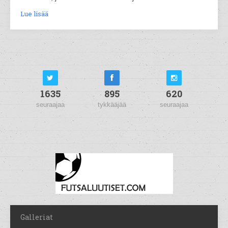
Lue lisää
1635
895
620
seuraajaa
tykkääjää
seuraajaa
Galleriat