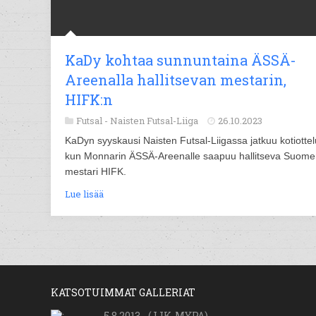
KaDy kohtaa sunnuntaina ÄSSÄ-
Areenalla hallitsevan mestarin,
HIFK:n
Futsal -
Naisten Futsal-Liiga
26.10.2023
KaDyn syyskausi Naisten Futsal-Liigassa jatkuu kotiottelu
kun Monnarin ÄSSÄ-Areenalle saapuu hallitseva Suom
mestari HIFK.
Lue lisää
KATSOTUIMMAT GALLERIAT
5.8.2013 - (JJK-MYPA)