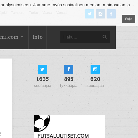
 analysoimiseen. Jaamme myös sosiaalisen median, mainosalan ja
äjoki
Tampere
Turku
Vaasa
Vantaa
Sulje
omi.com
Info
1635
895
620
seuraajaa
tykkääjää
seuraajaa
ć