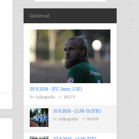
Galleriat
25.9.2016 - (FC Jazz-JJK)
Jalkapallo
28275
10.9.2016 - (JJK-GrIFK)
Jalkapallo
56308
27.8.2016 - (JJK-EIF)