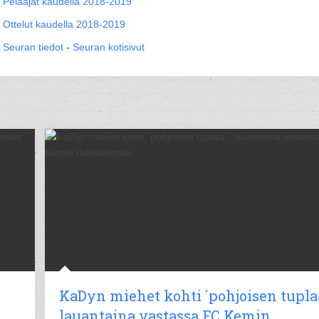
Pelaajat kaudella 2018-2019
Ottelut kaudella 2018-2019
Seuran tiedot
-
Seuran kotisivut
KaDyn miehet kohti ´pohjoisen tuplaa
lauantaina vastassa FC Kemin