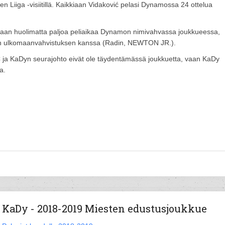
 Liiga -visiitillä. Kaikkiaan Vidaković pelasi Dynamossa 24 ottelua
staan huolimatta paljoa peliaikaa Dynamon nimivahvassa joukkueessa,
hden ulkomaanvahvistuksen kanssa (Radin, NEWTON JR.).
ja KaDyn seurajohto eivät ole täydentämässä joukkuetta, vaan KaDy
la.
KaDy - 2018-2019 Miesten edustusjoukkue