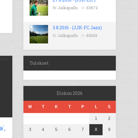
Jalkapallo
53872
3.8.2016 - (JJK-FC Jazz)
Jalkapallo
65001
Tulokset
Elokuu 2026
M
T
K
T
P
L
S
1
2
´,
3
4
5
6
7
8
9