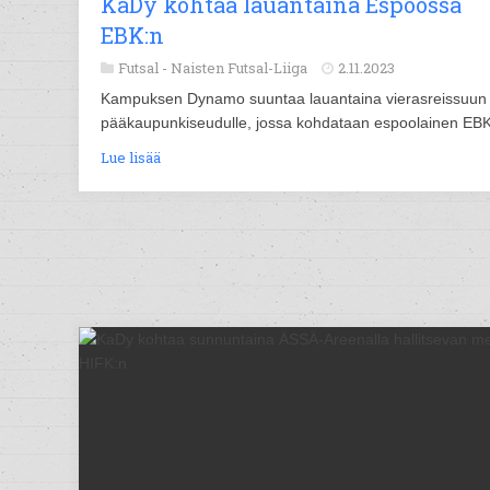
KaDy kohtaa lauantaina Espoossa
EBK:n
Futsal -
Naisten Futsal-Liiga
2.11.2023
Kampuksen Dynamo suuntaa lauantaina vierasreissuun
pääkaupunkiseudulle, jossa kohdataan espoolainen EBK
Lue lisää