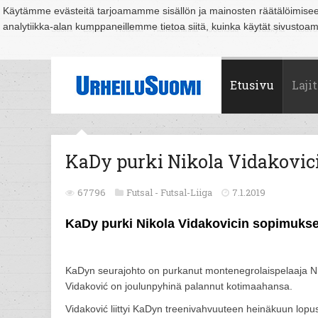
Käytämme evästeitä tarjoamamme sisällön ja mainosten räätälöimise
analytiikka-alan kumppaneillemme tietoa siitä, kuinka käytät sivusto
Suomi
Espoo
Helsinki
Hämeenlinna
Joensuu
Jyväskylä
Kouvo
Etusivu
Lajit
KaDy purki Nikola Vidakovi
67796
Futsal -
Futsal-Liiga
7.1.2019
KaDy purki Nikola Vidakovicin sopimuks
KaDyn seurajohto on purkanut montenegrolaispelaaja 
Vidaković on joulunpyhinä palannut kotimaahansa.
Vidaković liittyi KaDyn treenivahvuuteen heinäkuun l