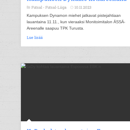
Futsal -
Futsal-Liiga
10.11.2023
Kampuksen Dynamon miehet jatkavat pistejahtiaan
lauantaina 11.11., kun vieraaksi Monitoimitalon ÄSSÄ-
Areenalle saapuu TPK Turusta.
Lue lisää