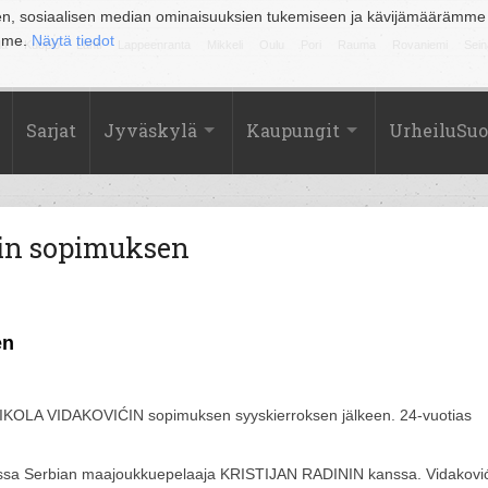
en, sosiaalisen median ominaisuuksien tukemiseen ja kävijämäärämme
amme.
Näytä tiedot
la
Kuopio
Lahti
Lappeenranta
Mikkeli
Oulu
Pori
Rauma
Rovaniemi
Sein
Sarjat
Jyväskylä
Kaupungit
UrheiluSu
cin sopimuksen
en
NIKOLA VIDAKOVIĆIN sopimuksen syyskierroksen jälkeen. 24-vuotias
opussa Serbian maajoukkuepelaaja KRISTIJAN RADININ kanssa. Vidakovi