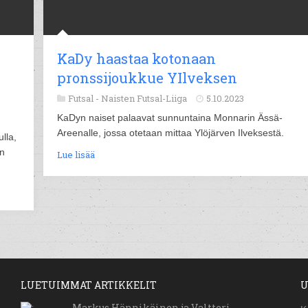
KaDy haastaa kotonaan
pronssijoukkue YIlveksen
Futsal -
Naisten Futsal-Liiga
5.10.2023
KaDyn naiset palaavat sunnuntaina Monnarin Ässä-
Areenalle, jossa otetaan mittaa Ylöjärven Ilveksestä.
lla,
en
Lue lisää
LUETUIMMAT ARTIKKELIT
U
Markus Hännikäinen ja Valtteri