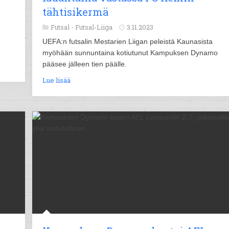
tähtisikermä
Futsal -
Futsal-Liiga
3.11.2023
UEFA:n futsalin Mestarien Liigan peleistä Kaunasista
myöhään sunnuntaina kotiutunut Kampuksen Dynamo
pääsee jälleen tien päälle.
Lue lisää