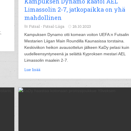
Kampuksen Dynamo kaatoi AEL
Limassolin 2-7, jatkopaikka on yhä
mahdollinen
Futsal -
Futsal-Liiga
26.10.2023
.
Kampuksen Dynamo otti komean voiton UEFA:n Futsalin
Mestarien Liigan Main Roundilla Kaunasissa torstaina.
Keskiviikon heikon avausottelun jälkeen KaDy pelasi kuin
uudelleensyntyneenä ja selättä Kyproksen mestari AEL
Limassolin maalein 2-7.
Lue lisää