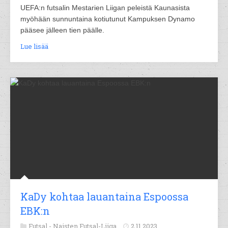
UEFA:n futsalin Mestarien Liigan peleistä Kaunasista
myöhään sunnuntaina kotiutunut Kampuksen Dynamo
pääsee jälleen tien päälle.
Lue lisää
KaDy kohtaa lauantaina Espoossa
EBK:n
Futsal -
Naisten Futsal-Liiga
2.11.2023