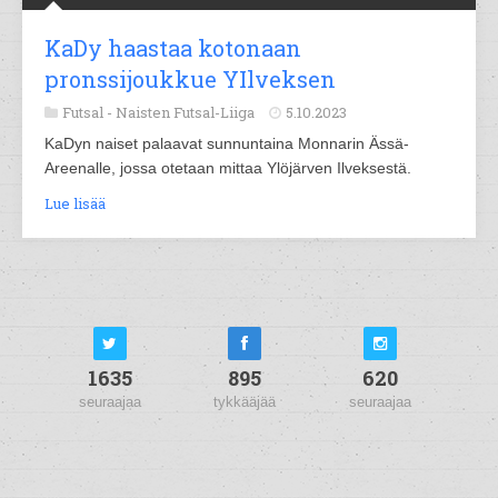
KaDy haastaa kotonaan
pronssijoukkue YIlveksen
Futsal -
Naisten Futsal-Liiga
5.10.2023
KaDyn naiset palaavat sunnuntaina Monnarin Ässä-
Areenalle, jossa otetaan mittaa Ylöjärven Ilveksestä.
Lue lisää
1635
895
620
seuraajaa
tykkääjää
seuraajaa