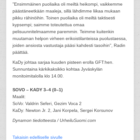
"Ensimmäinen puoliaika oli meiltä heikompi, vaikkemme
päästäneetkään maaleja, sillä lähdimme liikaa mukaan
pikku rähinöihin. Toinen puoliaika oli meiltä taktisesti
kypsempi; saimme toteutettua omaa
pelisuunnitelmaamme paremmin. Teimme kuitenkin
muutaman helpon virheen erikoistilanteissa puolustaessa,
joiden ansiosta vastustaja pääsi kahdesti tasoihin", Radin
päättää.
KaDy johtaa sarjaa kuuden pisteen erolla GFT:hen.
Sunnuntaina kärkikaksikko kohtaa Jyväskylän
monitoimitalolla klo 14.00.
SOVO – KADY 3–4 (0–1)
Maalit:
SoVo: Valdrin Seferi, Gezim Voca 2
KaDy: Newton Jr. 2, Jani Korpela, Sergei Korsunov
Dynamon tiedotteesta / UrheiluSuomi.com
Takaisin edelliselle sivulle