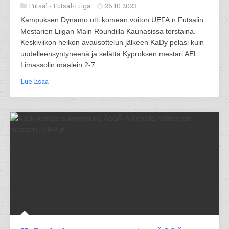
Futsal -
Futsal-Liiga
26.10.2023
Kampuksen Dynamo otti komean voiton UEFA:n Futsalin
Mestarien Liigan Main Roundilla Kaunasissa torstaina.
Keskiviikon heikon avausottelun jälkeen KaDy pelasi kuin
uudelleensyntyneenä ja selättä Kyproksen mestari AEL
Limassolin maalein 2-7.
Lue lisää