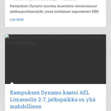
Kampuksen Dynamo suuntaa lauantaina vierasreissuun
pääkaupunkiseudulle, jossa kohdataan espoolainen EBK.
Lue lisää
Kampuksen Dynamo kaatoi AEL
Limassolin 2-7, jatkopaikka on yhä
mahdollinen