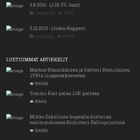
3.8.2016 - (JJK-FC Jazz)
Jalkapallo
64911
5.12.2013 - (Josba-Happee)
Salibandy
58782
LUETUIMMAT ARTIKKELIT
Markus Hännikäinen ja Valtteri Kemiläinen
JYPin liigajoukkueeseen
516925
Tommi Kari palaa JJK-paitaan
516611
Mikko Eskelinen hopealle historian
ensimmäisessä Riihivuori Rallisprintissä
516256