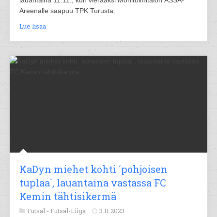
lauantaina 11.11., kun vieraaksi Monitoimitalon ÄSSÄ-
Areenalle saapuu TPK Turusta.
Lue lisää
KaDyn miehet kohti ´pohjoisen
tuplaa´, lauantaina vastassa FC
Kemin tähtisikermä
Futsal -
Futsal-Liiga
3.11.2023