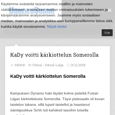
Käytämme evästeitä tarjoamamme sisällön ja mainosten
räätälöimiseen, sosiaalisen median ominaisuuksien tukemiseen ja
kävijämäärämme analysoimiseen. Jaamme myös sosiaalisen
median, mainosalan ja analytiikka-alan kumppaneillemme tietoa siitä,
kuinka käytät sivustoamme.
Näytä tiedot
Sulje
KaDy voitti kärkiottelun Somerolla
68068
Futsal -
Futsal-Liiga
15.12.2018
KaDy voitti kärkiottelun Somerolla
Kampuksen Dynamo haki täydet kolme pistettä Futsal-
Liigan kärkiottelusta Somerolta. Täysi pistesaalis oli kovan
taistelun takana, sillä lujasti taistellut ja haastanut
isäntäjoukkue SoVo tuli kahdesti tasoihin toisella