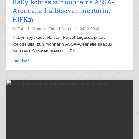
KaDy kohtaa sunnuntaina ÄSSÄ-
Areenalla hallitsevan mestarin,
HIFK:n
Futsal -
Naisten Futsal-Liiga
26.10.2023
KaDyn syyskausi Naisten Futsal-Liigassa jatkuu
kotiottelulla, kun Monnarin ÄSSÄ-Areenalle saapuu
hallitseva Suomen mestari HIFK.
Lue lisää