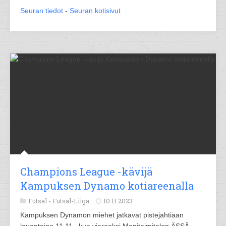
Seuran tiedot
-
Seuran kotisivut
Champions League -kävijä
Kampuksen Dynamo kotiareenalla
Futsal -
Futsal-Liiga
10.11.2023
Kampuksen Dynamon miehet jatkavat pistejahtiaan