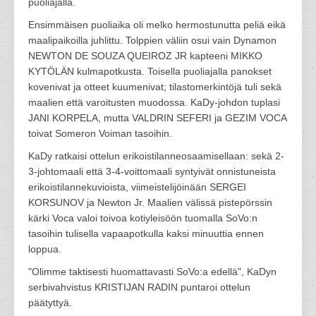
puoliajalla.
Ensimmäisen puoliaika oli melko hermostunutta peliä eikä
maalipaikoilla juhlittu. Tolppien väliin osui vain Dynamon
NEWTON DE SOUZA QUEIROZ JR kapteeni MIKKO
KYTÖLÄN kulmapotkusta. Toisella puoliajalla panokset
kovenivat ja otteet kuumenivat; tilastomerkintöjä tuli sekä
maalien että varoitusten muodossa. KaDy-johdon tuplasi
JANI KORPELA, mutta VALDRIN SEFERI ja GEZIM VOCA
toivat Someron Voiman tasoihin.
KaDy ratkaisi ottelun erikoistilanneosaamisellaan: sekä 2-
3-johtomaali että 3-4-voittomaali syntyivät onnistuneista
erikoistilannekuvioista, viimeistelijöinään SERGEI
KORSUNOV ja Newton Jr. Maalien välissä pistepörssin
kärki Voca valoi toivoa kotiyleisöön tuomalla SoVo:n
tasoihin tulisella vapaapotkulla kaksi minuuttia ennen
loppua.
"Olimme taktisesti huomattavasti SoVo:a edellä", KaDyn
serbivahvistus KRISTIJAN RADIN puntaroi ottelun
päätyttyä.