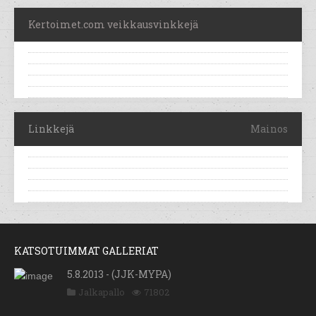
Kertoimet.com veikkausvinkkejä
Linkkejä
Mainos
KATSOTUIMMAT GALLERIAT
5.8.2013 - (JJK-MYPA)
Jalkapallo
71802