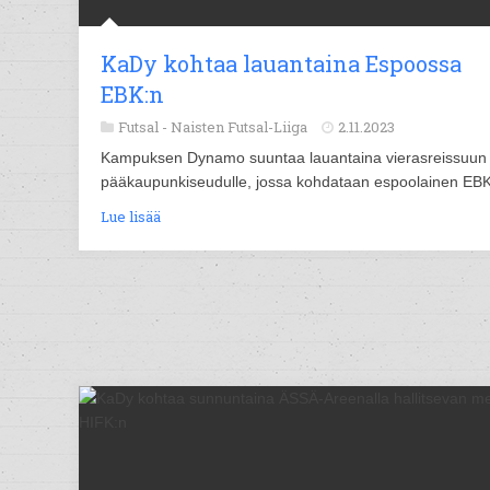
KaDy kohtaa lauantaina Espoossa
EBK:n
Futsal -
Naisten Futsal-Liiga
2.11.2023
Kampuksen Dynamo suuntaa lauantaina vierasreissuun
pääkaupunkiseudulle, jossa kohdataan espoolainen EBK
Lue lisää