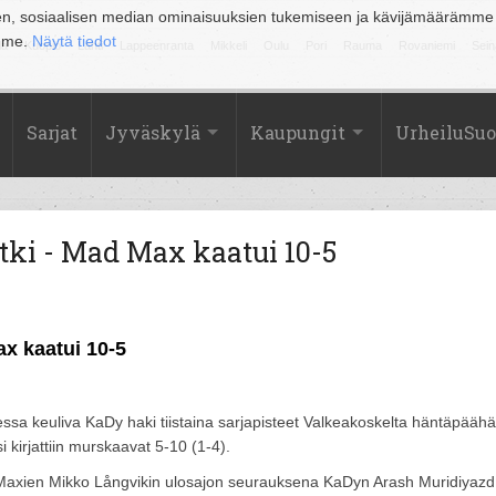
en, sosiaalisen median ominaisuuksien tukemiseen ja kävijämäärämme
amme.
Näytä tiedot
la
Kuopio
Lahti
Lappeenranta
Mikkeli
Oulu
Pori
Rauma
Rovaniemi
Sein
Sarjat
Jyväskylä
Kaupungit
UrheiluSu
utki - Mad Max kaatui 10-5
ax kaatui 10-5
ssa keuliva KaDy haki tiistaina sarjapisteet Valkeakoskelta häntäpääh
kirjattiin murskaavat 5-10 (1-4).
un Maxien Mikko Långvikin ulosajon seurauksena KaDyn Arash Muridiyazd