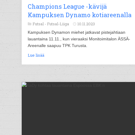
Champions League -kävijä
Kampuksen Dynamo kotiareenalla
Futsal -
Futsal-Liiga
10.11.2023
Kampuksen Dynamon miehet jatkavat pistejahtiaan
lauantaina 11.11., kun vieraaksi Monitoimitalon ÄSSÄ-
Areenalle saapuu TPK Turusta.
Lue lisää