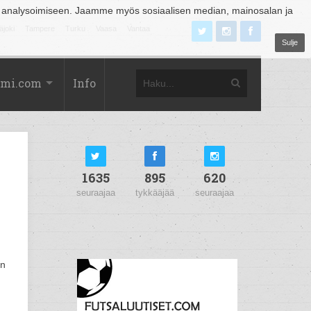
 analysoimiseen. Jaamme myös sosiaalisen median, mainosalan ja
äjoki
Tampere
Turku
Vaasa
Vantaa
Sulje
omi.com
Info
1635
895
620
seuraajaa
tykkääjää
seuraajaa
än