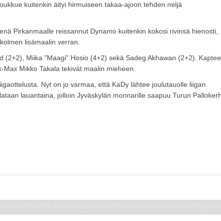
tijoukkue kuitenkin äityi hirmuiseen takaa-ajoon tehden neljä
nä Pirkanmaalle reissannut Dynamo kuitenkin kokosi rivinsä hienosti,
ä kolmen lisämaalin verran.
zd (2+2), Miika "Maagi" Hosio (4+2) sekä Sadeg Akhawan (2+2). Kaptee
x-Max Mikko Takala tekivät maalin mieheen.
igaottelusta. Nyt on jo varmaa, että KaDy lähtee joulutauolle liigan
elataan lauantaina, jolloin Jyväskylän monnarille saapuu Turun Palloker