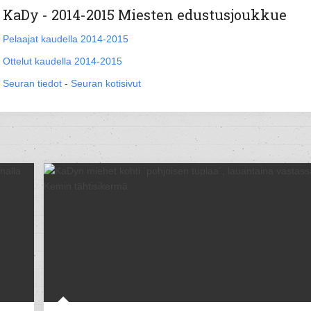
KaDy - 2014-2015 Miesten edustusjoukkue
Pelaajat kaudella 2014-2015
Ottelut kaudella 2014-2015
Seuran tiedot
-
Seuran kotisivut