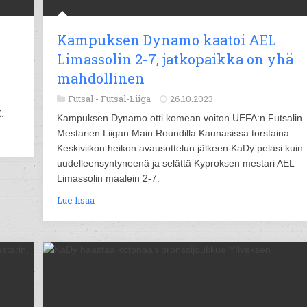
Kampuksen Dynamo kaatoi AEL
Limassolin 2-7, jatkopaikka on yhä
mahdollinen
Futsal -
Futsal-Liiga
26.10.2023
.
Kampuksen Dynamo otti komean voiton UEFA:n Futsalin
Mestarien Liigan Main Roundilla Kaunasissa torstaina.
Keskiviikon heikon avausottelun jälkeen KaDy pelasi kuin
uudelleensyntyneenä ja selättä Kyproksen mestari AEL
Limassolin maalein 2-7.
Lue lisää