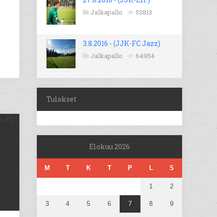
Jalkapallo
53813
3.8.2016 - (JJK-FC Jazz)
Jalkapallo
64954
Tulokset
Elokuu 2026
M
T
K
T
P
L
S
1
2
3
4
5
6
7
8
9