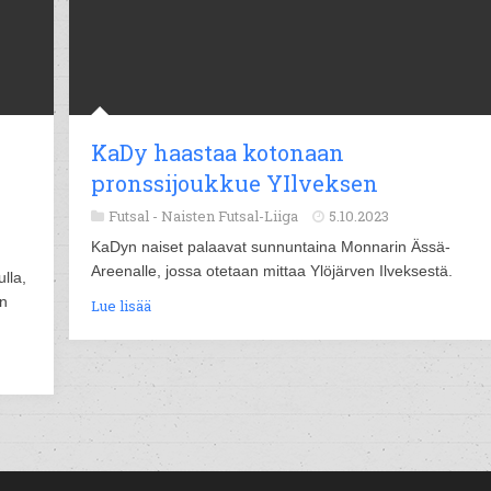
KaDy haastaa kotonaan
pronssijoukkue YIlveksen
Futsal -
Naisten Futsal-Liiga
5.10.2023
KaDyn naiset palaavat sunnuntaina Monnarin Ässä-
Areenalle, jossa otetaan mittaa Ylöjärven Ilveksestä.
lla,
en
Lue lisää