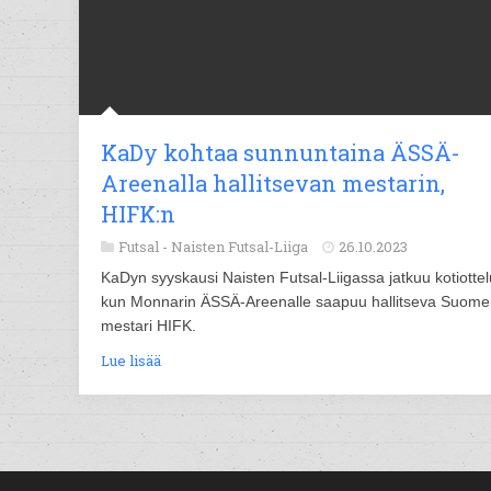
KaDy kohtaa sunnuntaina ÄSSÄ-
Areenalla hallitsevan mestarin,
HIFK:n
Futsal -
Naisten Futsal-Liiga
26.10.2023
KaDyn syyskausi Naisten Futsal-Liigassa jatkuu kotiottelu
kun Monnarin ÄSSÄ-Areenalle saapuu hallitseva Suom
mestari HIFK.
Lue lisää