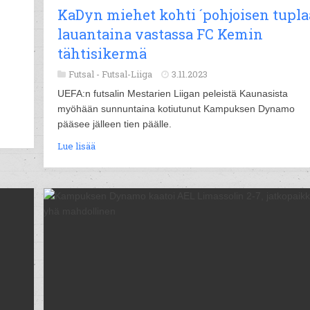
KaDyn miehet kohti ´pohjoisen tuplaa
lauantaina vastassa FC Kemin
tähtisikermä
Futsal -
Futsal-Liiga
3.11.2023
UEFA:n futsalin Mestarien Liigan peleistä Kaunasista
myöhään sunnuntaina kotiutunut Kampuksen Dynamo
pääsee jälleen tien päälle.
Lue lisää