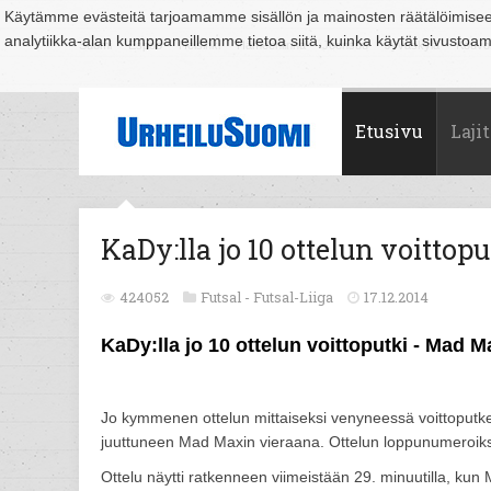
Käytämme evästeitä tarjoamamme sisällön ja mainosten räätälöimise
analytiikka-alan kumppaneillemme tietoa siitä, kuinka käytät sivusto
Suomi
Espoo
Helsinki
Hämeenlinna
Joensuu
Jyväskylä
Kouvo
Etusivu
Lajit
KaDy:lla jo 10 ottelun voittop
424052
Futsal -
Futsal-Liiga
17.12.2014
KaDy:lla jo 10 ottelun voittoputki - Mad M
Jo kymmenen ottelun mittaiseksi venyneessä voittoputke
juuttuneen Mad Maxin vieraana. Ottelun loppunumeroiksi 
Ottelu näytti ratkenneen viimeistään 29. minuutilla, k