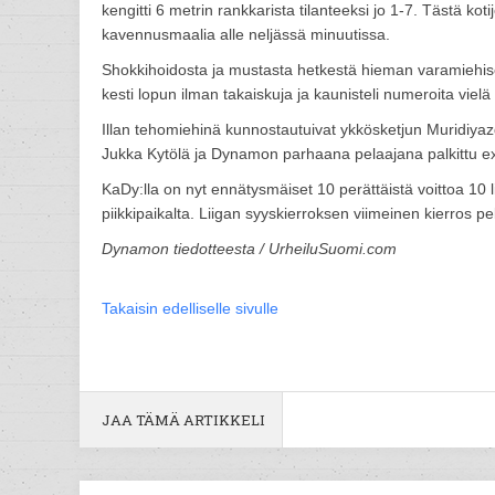
kengitti 6 metrin rankkarista tilanteeksi jo 1-7. Tästä ko
kavennusmaalia alle neljässä minuutissa.
Shokkihoidosta ja mustasta hetkestä hieman varamiehise
kesti lopun ilman takaiskuja ja kaunisteli numeroita viel
Illan tehomiehinä kunnostautuivat ykkösketjun Muridiya
Jukka Kytölä ja Dynamon parhaana pelaajana palkittu e
KaDy:lla on nyt ennätysmäiset 10 perättäistä voittoa 10 li
piikkipaikalta. Liigan syyskierroksen viimeinen kierros p
Dynamon tiedotteesta / UrheiluSuomi.com
Takaisin edelliselle sivulle
JAA TÄMÄ ARTIKKELI