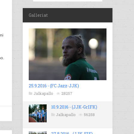
Galleriat
ni
ho.
25.9.2016 - (FC Jazz-JJK)
Jalkapallo
28257
10.9.2016 - (JJK-GrIFK)
Jalkapallo
56258
27.8.2016 - (JJK-EIF)