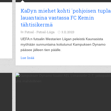
KaDyn miehet kohti ´pohjoisen tuplaa
lauantaina vastassa FC Kemin
tähtisikermä
Futsal -
Futsal-Liiga
3.11.2023
UEFA:n futsalin Mestarien Liigan peleistä Kaunasista
myöhään sunnuntaina kotiutunut Kampuksen Dynamo
pääsee jälleen tien päälle.
Lue lisää