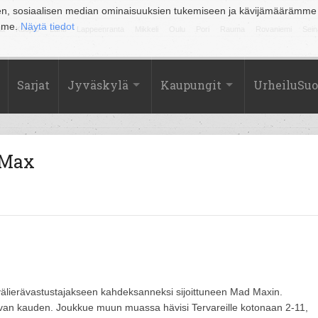
en, sosiaalisen median ominaisuuksien tukemiseen ja kävijämäärämme
amme.
Näytä tiedot
la
Kuopio
Lahti
Lappeenranta
Mikkeli
Oulu
Pori
Rauma
Rovaniemi
Sein
Sarjat
Jyväskylä
Kaupungit
UrheiluSu
 Max
olivälierävastustajakseen kahdeksanneksi sijoittuneen Mad Maxin.
levan kauden. Joukkue muun muassa hävisi Tervareille kotonaan 2-11,