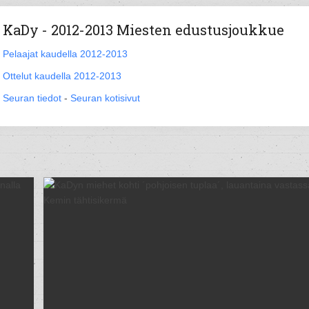
KaDy - 2012-2013 Miesten edustusjoukkue
Pelaajat kaudella 2012-2013
Ottelut kaudella 2012-2013
Seuran tiedot
-
Seuran kotisivut