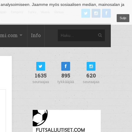
 analysoimiseen. Jaamme myös sosiaalisen median, mainosalan ja
äjoki
Tampere
Turku
Vaasa
Vantaa
Sulje
omi.com
Info
1635
895
620
seuraajaa
tykkääjää
seuraajaa