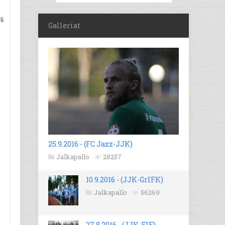
li
Galleriat
25.9.2016 - (FC Jazz-JJK)
Jalkapallo
28257
10.9.2016 - (JJK-GrIFK)
Jalkapallo
56269
27.8.2016 - (JJK-EIF)