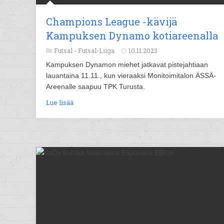
Champions League -kävijä
Kampuksen Dynamo kotiareenalla
Futsal -
Futsal-Liiga
10.11.2023
Kampuksen Dynamon miehet jatkavat pistejahtiaan
lauantaina 11.11., kun vieraaksi Monitoimitalon ÄSSÄ-
Areenalle saapuu TPK Turusta.
Lue lisää