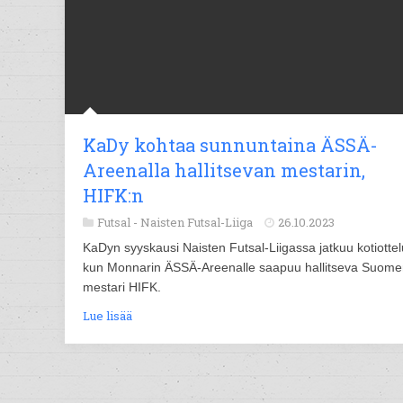
KaDy kohtaa sunnuntaina ÄSSÄ-
Areenalla hallitsevan mestarin,
HIFK:n
Futsal -
Naisten Futsal-Liiga
26.10.2023
KaDyn syyskausi Naisten Futsal-Liigassa jatkuu kotiottelu
kun Monnarin ÄSSÄ-Areenalle saapuu hallitseva Suom
mestari HIFK.
Lue lisää