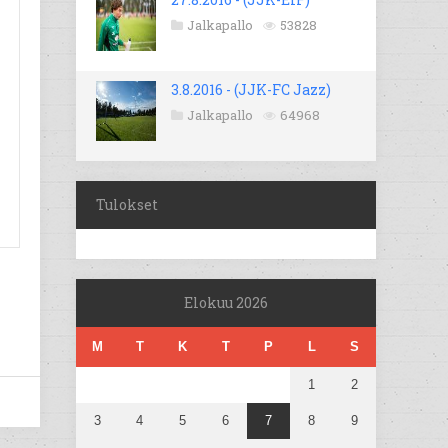
Jalkapallo
53828
3.8.2016 - (JJK-FC Jazz)
Jalkapallo
64968
Tulokset
Elokuu 2026
M
T
K
T
P
L
S
1
2
3
4
5
6
7
8
9