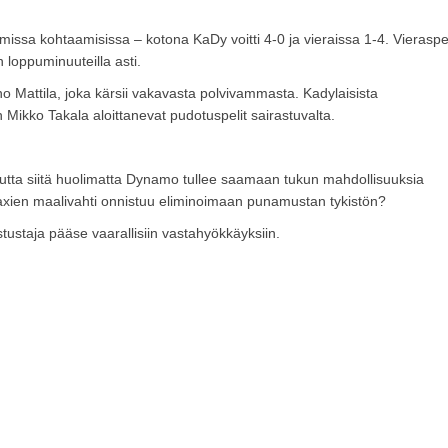
issa kohtaamisissa – kotona KaDy voitti 4-0 ja vieraissa 1-4. Vieraspe
n loppuminuuteilla asti.
 Mattila, joka kärsii vakavasta polvivammasta. Kadylaisista
Mikko Takala aloittanevat pudotuspelit sairastuvalta.
 mutta siitä huolimatta Dynamo tullee saamaan tukun mahdollisuuksia
xien maalivahti onnistuu eliminoimaan punamustan tykistön?
ustaja pääse vaarallisiin vastahyökkäyksiin.