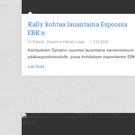
KaDy kohtaa lauantaina Espoossa
EBK:n
Futsal -
Naisten Futsal-Liiga
2.11.2023
Kampuksen Dynamo suuntaa lauantaina vierasreissuun
pääkaupunkiseudulle, jossa kohdataan espoolainen EBK
Lue lisää