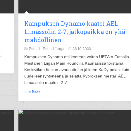
Kampuksen Dynamo kaatoi AEL
Limassolin 2-7, jatkopaikka on yhä
mahdollinen
Futsal -
Futsal-Liiga
26.10.2023
.
Kampuksen Dynamo otti komean voiton UEFA:n Futsalin
Mestarien Liigan Main Roundilla Kaunasissa torstaina.
Keskiviikon heikon avausottelun jälkeen KaDy pelasi kuin
uudelleensyntyneenä ja selättä Kyproksen mestari AEL
Limassolin maalein 2-7.
Lue lisää