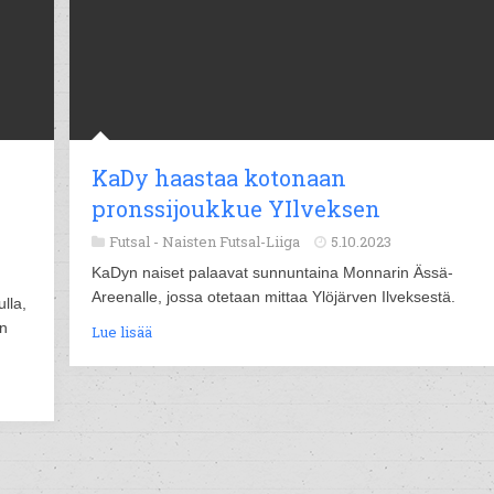
KaDy haastaa kotonaan
pronssijoukkue YIlveksen
Futsal -
Naisten Futsal-Liiga
5.10.2023
KaDyn naiset palaavat sunnuntaina Monnarin Ässä-
Areenalle, jossa otetaan mittaa Ylöjärven Ilveksestä.
lla,
en
Lue lisää