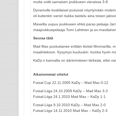
mutta voitti samaisen joukkueen vieraissa 3-8.
Dynamolle koskilaiset joutuivat nöyrtymään molemm
oli kuitenkin varsin tiukka taistelu aina toisen jakso
Maxeilta uupuu joukkueen ehkä paras pelaaja Jarno
maajoukkuepelaaja Tomi Lahtinen ja ex-maxilainen 
Seuraa tätä
Mad Max puolustanee erittäin tiiviisti Monnarilla,
maalintekoon. Kysymys kuuluukin: kuinka hyvin ma
KaDy:n kannalta on äärimmäisen tärkeää, ettei vast
Aikaisemmat ottelut
Futsal Cup 22.11.2005 KaDy – Mad Max 0-12
Futsal-Liiga 24.10.2009 KaDy – Mad Max 3-3
Futsal-Liiga 24.1.2010 Mad Max – KaDy 1-1
Futsal-Liiga 9.10.2010 KaDy – Mad Max 2-0
Futsal-Liiga 14.11.2010 Mad Max – KaDy 2-3