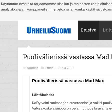
Käytämme evästeitä tarjoamamme sisällön ja mainosten räätälöimise
analytiikka-alan kumppaneillemme tietoa siitä, kuinka käytät sivusto
Suomi
Espoo
Helsinki
Hämeenlinna
Joensuu
Jyväskylä
Kouvo
Etusivu
Lajit
Puolivälierissä vastassa Mad
500162
Futsal
6.3.2013
Puolivälierissä vastassa Mad Max
Lähtökohdat
KaDy voitti runkosarjan suvereenisti ja valitsi pu
Valkeakoskelaisnippu on pelannut todella ailahte