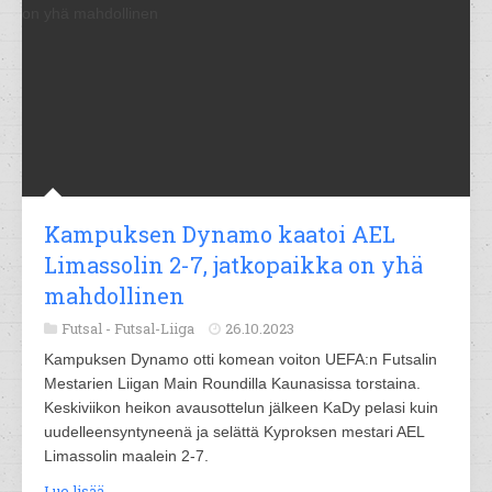
Kampuksen Dynamo kaatoi AEL
Limassolin 2-7, jatkopaikka on yhä
mahdollinen
Futsal -
Futsal-Liiga
26.10.2023
Kampuksen Dynamo otti komean voiton UEFA:n Futsalin
Mestarien Liigan Main Roundilla Kaunasissa torstaina.
Keskiviikon heikon avausottelun jälkeen KaDy pelasi kuin
uudelleensyntyneenä ja selättä Kyproksen mestari AEL
Limassolin maalein 2-7.
Lue lisää