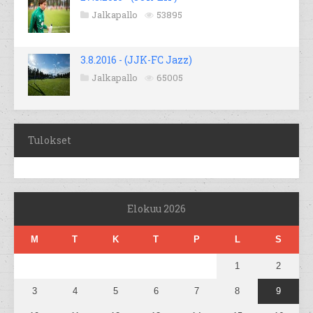
Jalkapallo
53895
3.8.2016 - (JJK-FC Jazz)
Jalkapallo
65005
Tulokset
Elokuu 2026
M
T
K
T
P
L
S
1
2
3
4
5
6
7
8
9