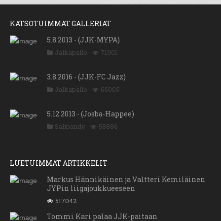
KATSOTUIMMAT GALLERIAT
5.8.2013 - (JJK-MYPA)
Jalkapallo
71901
3.8.2016 - (JJK-FC Jazz)
Jalkapallo
65005
5.12.2013 - (Josba-Happee)
Salibandy
58886
LUETUIMMAT ARTIKKELIT
Markus Hännikäinen ja Valtteri Kemiläinen
JYPin liigajoukkueeseen
517042
Tommi Kari palaa JJK-paitaan