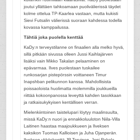
joutui yllättäen tahkoamaan puolivälierissä täydet
kolme ottelua TP-Kaarlea vastaan, mutta kukisti
Sievi Futsalin välierissä suoraan kahdessa todella
kovassa kamppailussa.
Tähtiä joka puolella kenttää
KaDy:n terveystilanne on finaalien alla melko hyvä,
sillä pitkään sivussa olleen Jussi Kaihlajärven
lisäksi vain Mikko Takalan pelaaminen on
epävarmaa. Ilves puolestaan tuskailee
runkosarjan pistepörssin voittaneen Timur
Inapshban pelikunnon kanssa. Mahdollisista
poissaoloista huolimatta molemmilla joukkueilla
riittää kokoonpanossa leveyttä kahden tasokkaan
ja ratkaisukykyisen kentällisen verran.
Mielenkiintoinen taistelupari löytyy maalinsuulta,
missä KaDy:n nuori ja ennakkoluuloton Niila-Villa
Laitinen haastaa maajoukkueen ja Ilveksen
kaksikon Tuomas Kallioisen ja Juha Ojanperän.
Ilveksen ykköskenttä JP Torvinen, Joni Pakola,