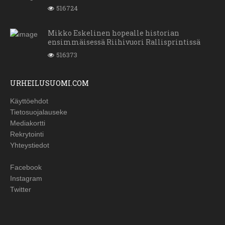
516724
Mikko Eskelinen hopealle historian
ensimmäisessä Riihivuori Rallisprintissä
516373
URHEILUSUOMI.COM
Käyttöehdot
Tietosuojalauseke
Mediakortti
Rekrytointi
Yhteystiedot
Facebook
Instagram
Twitter