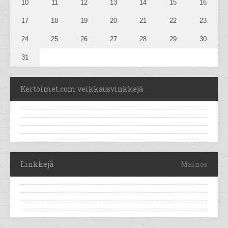
10
11
12
13
14
15
16
17
18
19
20
21
22
23
24
25
26
27
28
29
30
31
Kertoimet.com veikkausvinkkejä
Linkkejä
Mainos