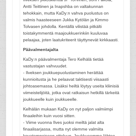
Antti Teittinen ja Inapshba on valtakunnan
tehokkain, mutta KaDy:n vahva puolustus on
valmis haasteeseen Jukka Kytölän ja Kimmo
Tolvasen johdolla. Kentällä vilistää pitkälti
toistakymmentä maajoukkuerinkiin kuuluvaa
pelaajaa, joten laatukriteerit täyttynevät kirkkaasti.
Päävalmentajalta
KaDy:n päävalmentaja Tero Kelhälä tietää
vastustajan vahvuudet.
- Ilveksen joukkuepuolustaminen herättää
kunnioitusta ja he pelaavat taktisesti viisaasti
johtoasemassa. Lisäksi heiltä löytyy useita kliinisiä
viimeistelijöitä, jotka ovat ratkaisun hetkillä tärkeitä
joukkueelle kuin joukkueelle.
Kelhälän mukaan KaDy on nyt paljon valmiimpi
finaaleihin kuin vuosi sitten.
- Viime vuonna Ilves juoksi meiltä jalat alta
finaalisarjassa, mutta nyt olemme valmiita
kovatempoiseen otteluun. Joukkueemme lähtee