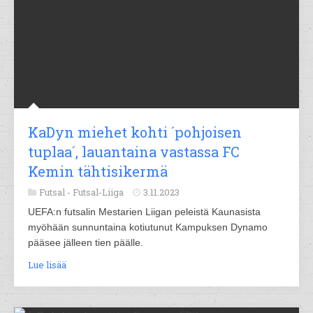
KaDyn miehet kohti ´pohjoisen
tuplaa´, lauantaina vastassa FC
Kemin tähtisikermä
Futsal -
Futsal-Liiga
3.11.2023
UEFA:n futsalin Mestarien Liigan peleistä Kaunasista
myöhään sunnuntaina kotiutunut Kampuksen Dynamo
pääsee jälleen tien päälle.
Lue lisää