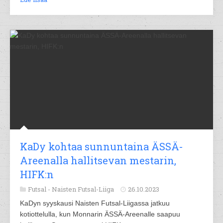
KaDy kohtaa sunnuntaina ÄSSÄ-
Areenalla hallitsevan mestarin,
HIFK:n
Futsal -
Naisten Futsal-Liiga
26.10.2023
KaDyn syyskausi Naisten Futsal-Liigassa jatkuu
kotiottelulla, kun Monnarin ÄSSÄ-Areenalle saapuu