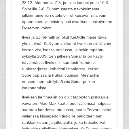
28.12. Monnarilla 7-5, ja Ilves korjasi potin 10.3.
Spiralilla 2-0. Punamustasta näkökulmasta
jälkimmäinenkin ottelu oli rohkaiseva, sillä vain
epäonninen viimeistely esti oivallisesti esiintyneen
Dynamon voiton.
Ilves ja Spiral-halli on ollut KaDy:lle masentava
yhdistelmä: KaDy on voittanut Ilveksen siellä vain
kerran virallisessa ottelussa, ja sekin tapahtui
syksyllä 2009. Sen jälkeen Spiralilla on käyty
häviämässä Ilvekselle kuudesti: kahdesti
runkosarjassa, kahdesti finaaleissa, kerran
Supercupissa ja Futsal cupissa. Mestariksi
nouseminen edellyttää siis Spiral-peikon
karkottamista.
Ilveksen tie finaaliin on ollut tappioton joskaan ei
vaivaton. Mad Max kaatui puolivälierissä helposti
suoraan kahdessa ottelussa, mutta Tervarit laittoi
välierissä kissapedon tiukoille pakottaen sen
rankkarikisaan ja jatkoajalle, jotka tupsukorvat
kuitenkin rutiinillaan klaarasivat. KaDy puolestaan