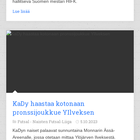
hallitseva Suomen mestari HIFK.
Lue lisää
KaDy haastaa kotonaan
pronssijoukkue YIlveksen
Futsal -
Naisten Futsal-Liiga
5.10.2023
KaDyn naiset palaavat sunnuntaina Monnarin Ässä-
Areenalle, jossa otetaan mittaa Ylöjärven Ilveksestä.