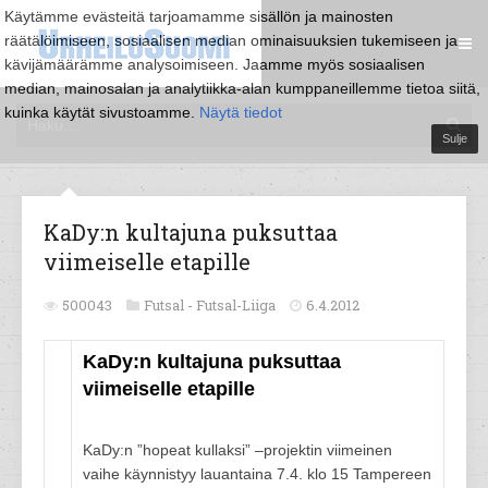
Käytämme evästeitä tarjoamamme sisällön ja mainosten
räätälöimiseen, sosiaalisen median ominaisuuksien tukemiseen ja
kävijämäärämme analysoimiseen. Jaamme myös sosiaalisen
median, mainosalan ja analytiikka-alan kumppaneillemme tietoa siitä,
kuinka käytät sivustoamme.
Näytä tiedot
Sulje
KaDy:n kultajuna puksuttaa
viimeiselle etapille
500043
Futsal -
Futsal-Liiga
6.4.2012
KaDy:n kultajuna puksuttaa
viimeiselle etapille
KaDy:n ”hopeat kullaksi” –projektin viimeinen
vaihe käynnistyy lauantaina 7.4. klo 15 Tampereen