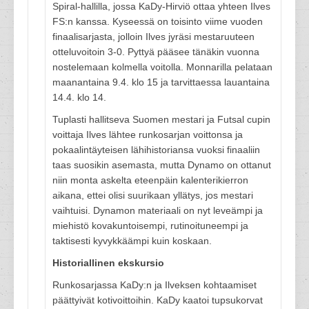
Spiral-hallilla, jossa KaDy-Hirviö ottaa yhteen Ilves
FS:n kanssa. Kyseessä on toisinto viime vuoden
finaalisarjasta, jolloin Ilves jyräsi mestaruuteen
otteluvoitoin 3-0. Pyttyä pääsee tänäkin vuonna
nostelemaan kolmella voitolla. Monnarilla pelataan
maanantaina 9.4. klo 15 ja tarvittaessa lauantaina
14.4. klo 14.
Tuplasti hallitseva Suomen mestari ja Futsal cupin
voittaja Ilves lähtee runkosarjan voittonsa ja
pokaalintäyteisen lähihistoriansa vuoksi finaaliin
taas suosikin asemasta, mutta Dynamo on ottanut
niin monta askelta eteenpäin kalenterikierron
aikana, ettei olisi suurikaan yllätys, jos mestari
vaihtuisi. Dynamon materiaali on nyt leveämpi ja
miehistö kovakuntoisempi, rutinoituneempi ja
taktisesti kyvykkäämpi kuin koskaan.
Historiallinen ekskursio
Runkosarjassa KaDy:n ja Ilveksen kohtaamiset
päättyivät kotivoittoihin. KaDy kaatoi tupsukorvat