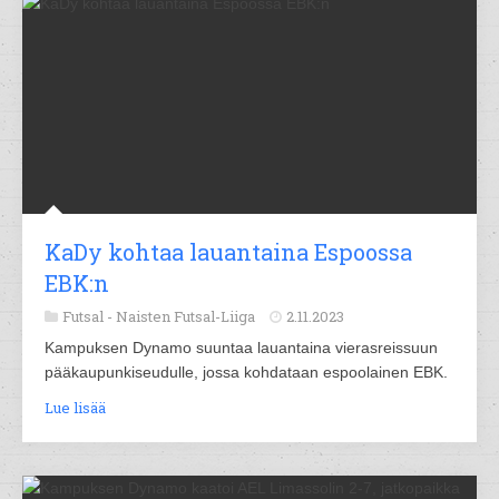
KaDy kohtaa lauantaina Espoossa
EBK:n
Futsal -
Naisten Futsal-Liiga
2.11.2023
Kampuksen Dynamo suuntaa lauantaina vierasreissuun
pääkaupunkiseudulle, jossa kohdataan espoolainen EBK.
Lue lisää