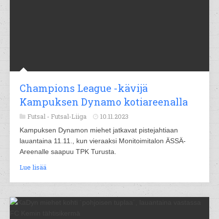
Champions League -kävijä
Kampuksen Dynamo kotiareenalla
Futsal -
Futsal-Liiga
10.11.2023
Kampuksen Dynamon miehet jatkavat pistejahtiaan
lauantaina 11.11., kun vieraaksi Monitoimitalon ÄSSÄ-
Areenalle saapuu TPK Turusta.
Lue lisää