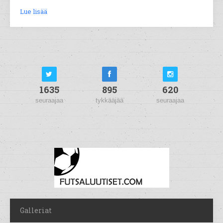
Lue lisää
1635
895
620
seuraajaa
tykkääjää
seuraajaa
Galleriat