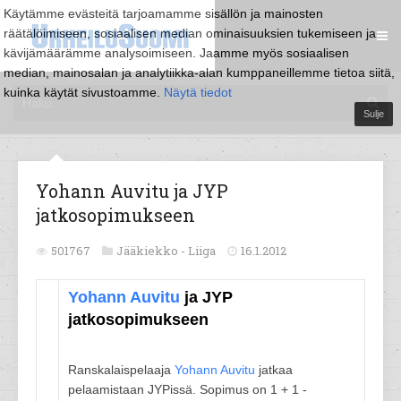
Käytämme evästeitä tarjoamamme sisällön ja mainosten
räätälöimiseen, sosiaalisen median ominaisuuksien tukemiseen ja
kävijämäärämme analysoimiseen. Jaamme myös sosiaalisen
median, mainosalan ja analytiikka-alan kumppaneillemme tietoa siitä,
kuinka käytät sivustoamme.
Näytä tiedot
Sulje
Yohann Auvitu ja JYP
jatkosopimukseen
501767
Jääkiekko -
Liiga
16.1.2012
Yohann Auvitu
ja JYP
jatkosopimukseen
Ranskalaispelaaja
Yohann Auvitu
jatkaa
pelaamistaan JYPissä. Sopimus on 1 + 1 -