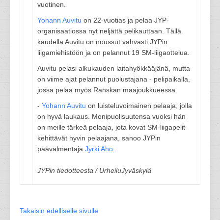
vuotinen.
Yohann Auvitu
on 22-vuotias ja pelaa JYP-
organisaatiossa nyt neljättä pelikauttaan. Tällä
kaudella Auvitu on noussut vahvasti JYPin
liigamiehistöön ja on pelannut 19 SM-liigaottelua.
Auvitu pelasi alkukauden laitahyökkääjänä, mutta
on viime ajat pelannut puolustajana - pelipaikalla,
jossa pelaa myös Ranskan maajoukkueessa.
-
Yohann Auvitu
on luisteluvoimainen pelaaja, jolla
on hyvä laukaus. Monipuolisuutensa vuoksi hän
on meille tärkeä pelaaja, jota kovat SM-liigapelit
kehittävät hyvin pelaajana, sanoo JYPin
päävalmentaja
Jyrki Aho
.
JYPin tiedotteesta / UrheiluJyväskylä
Takaisin edelliselle sivulle