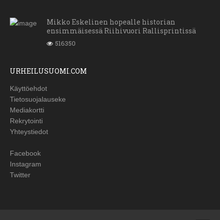
Mikko Eskelinen hopealle historian
ensimmäisessä Riihivuori Rallisprintissä
516350
URHEILUSUOMI.COM
Käyttöehdot
Tietosuojalauseke
Mediakortti
Rekrytointi
Yhteystiedot
Facebook
Instagram
Twitter