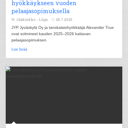
hyökkäykseen vuoden
pelaajasopimuksella
Jääkiekko -
Liiga
28.7.2025
JYP Jyväskylä Oy ja tanskalaishyökkääjä Alexander True
ovat solmineet kauden 2025–2026 kattavan
pelaajasopimuksen.
Lue lisää