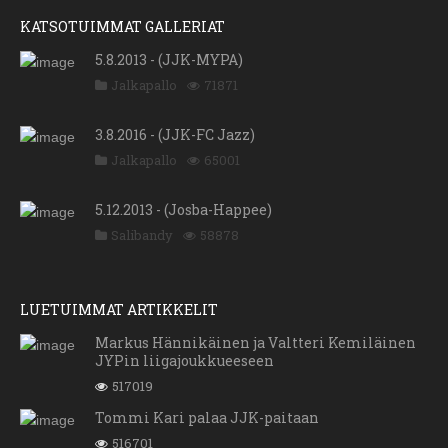
KATSOTUIMMAT GALLERIAT
5.8.2013 - (JJK-MYPA)
Jalkapallo
71871
3.8.2016 - (JJK-FC Jazz)
Jalkapallo
65001
5.12.2013 - (Josba-Happee)
Salibandy
58878
LUETUIMMAT ARTIKKELIT
Markus Hännikäinen ja Valtteri Kemiläinen
JYPin liigajoukkueeseen
517019
Tommi Kari palaa JJK-paitaan
516701