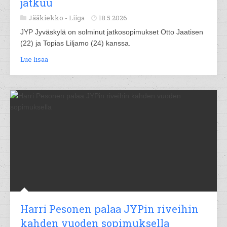
jatkuu
Jääkiekko -
Liiga
18.5.2026
JYP Jyväskylä on solminut jatkosopimukset Otto Jaatisen
(22) ja Topias Liljamo (24) kanssa.
Lue lisää
Harri Pesonen palaa JYPin riveihin
kahden vuoden sopimuksella