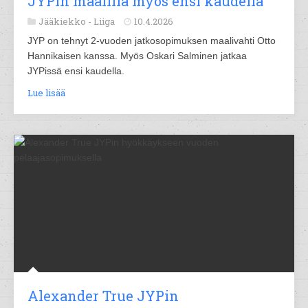
JYPin maalilla myös ensi kaudella
Jääkiekko -
Liiga
10.4.2026
JYP on tehnyt 2-vuoden jatkosopimuksen maalivahti Otto
Hannikaisen kanssa. Myös Oskari Salminen jatkaa
JYPissä ensi kaudella.
Lue lisää
Alexander True JYPin