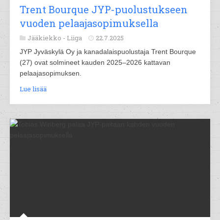
Trent Bourque JYP-puolustukseen
vuoden pelaajasopimuksella
Jääkiekko -
Liiga
22.7.2025
JYP Jyväskylä Oy ja kanadalaispuolustaja Trent Bourque
(27) ovat solmineet kauden 2025–2026 kattavan
pelaajasopimuksen.
Lue lisää