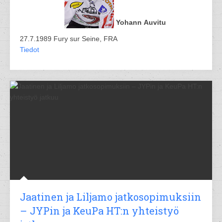
Yohann Auvitu
27.7.1989 Fury sur Seine, FRA
Tiedot
Jaatinen ja Liljamo jatkosopimuksiin
– JYPin ja KeuPa HT:n yhteistyö