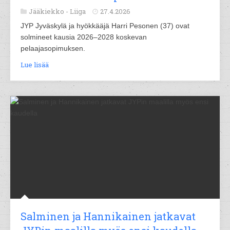
Jääkiekko -
Liiga
27.4.2026
JYP Jyväskylä ja hyökkääjä Harri Pesonen (37) ovat
solmineet kausia 2026–2028 koskevan
pelaajasopimuksen.
Lue lisää
Salminen ja Hannikainen jatkavat