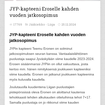
JYP-kapteeni Eroselle kahden
vuoden jatkosopimus
17769
Jääkiekko -
Liiga
25.12.2024
JYP-kapteeni Eroselle kahden vuoden
jatkosopimus
JYPin kapteeni Teemu Eronen on solminut
jatkosopimuksen seuran kanssa. Vantaalaislähtöinen
puolustaja saapui Jyväskylään viime kaudelle 2023-2024.
Erosen sisäänmarssi JYPiin on ollut vakuuttava, josta
kertoo mm. hänen nimityksensä joukkueen kapteeniksi
viime kaudella. Eronen on jatkanut joukkueen kapteenina
myös kuluvalla kaudella.
Joulutauolla kuudentena Liigan puolustajien
pistepörssissä oleva Eronen on aloittanut kautensa
tehokkaasti tehden alkukauden otteluihinsa tehot 7+17.
Samalla puolustaja on jo rikkonut viime kauden