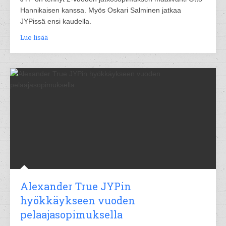
Hannikaisen kanssa. Myös Oskari Salminen jatkaa
JYPissä ensi kaudella.
Lue lisää
Alexander True JYPin
hyökkäykseen vuoden
pelaajasopimuksella