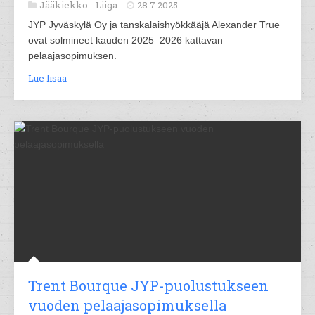
Jääkiekko -
Liiga
28.7.2025
JYP Jyväskylä Oy ja tanskalaishyökkääjä Alexander True
ovat solmineet kauden 2025–2026 kattavan
pelaajasopimuksen.
Lue lisää
Trent Bourque JYP-puolustukseen
vuoden pelaajasopimuksella