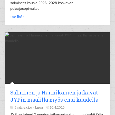
solmineet kausia 2026–2028 koskevan
pelaajasopimuksen.
Lue lisää
Salminen ja Hannikainen jatkavat
JYPin maalilla myös ensi kaudella
Jääkiekko -
Liiga
10.4.2026
JYP on tehnyt 2-vuoden jatkosopimuksen maalivahti Otto