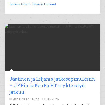
Seuran tiedot
-
Seuran kotisivut
Jaatinen ja Liljamo jatkosopimuksiin
– JYPin ja KeuPa HT:n yhteistyö
jatkuu
Jääkiekko -
Liiga
18.5.2026