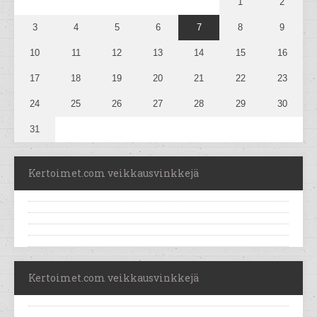
1
2
3
4
5
6
7
8
9
10
11
12
13
14
15
16
17
18
19
20
21
22
23
24
25
26
27
28
29
30
31
Kertoimet.com veikkausvinkkejä
Kertoimet.com veikkausvinkkejä