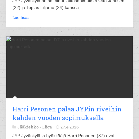
JYP Jyväskylä on solminut jatkosopimukset Otto Jaatisen
(22) ja Topias Liljamo (24) kanssa.
Lue lisää
Harri Pesonen palaa JYPin riveihin
kahden vuoden sopimuksella
Jääkiekko -
Liiga
27.4.2026
JYP Jyväskylä ja hyökkääjä Harri Pesonen (37) ovat