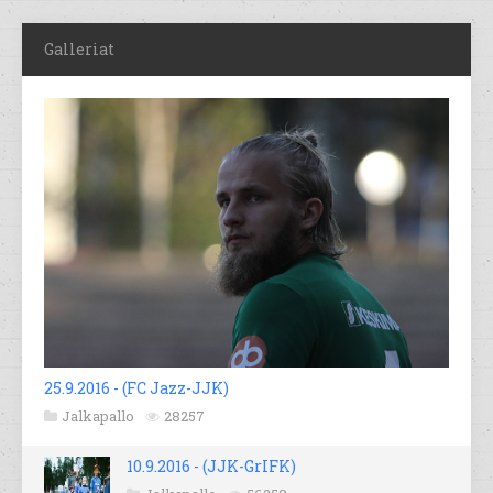
Galleriat
25.9.2016 - (FC Jazz-JJK)
Jalkapallo
28257
10.9.2016 - (JJK-GrIFK)