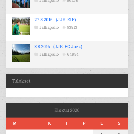
Jalkapallo
56258
27.8.2016 - (JJK-EIF)
Jalkapallo
53813
3.8.2016 - (JJK-FC Jazz)
Jalkapallo
64954
Tulokset
Elokuu 2026
M
T
K
T
P
L
S