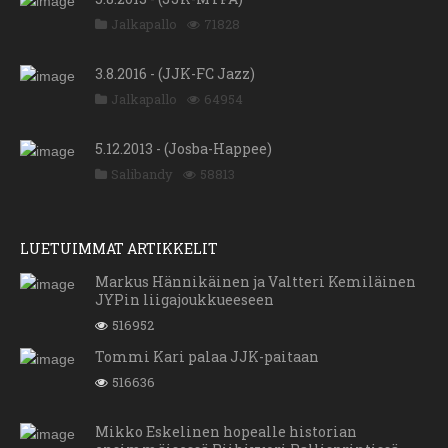
Jalkapallo
71828
3.8.2016 - (JJK-FC Jazz)
Jalkapallo
64954
5.12.2013 - (Josba-Happee)
Salibandy
58813
LUETUIMMAT ARTIKKELIT
Markus Hännikäinen ja Valtteri Kemiläinen
JYPin liigajoukkueeseen
516952
Tommi Kari palaa JJK-paitaan
516636
Mikko Eskelinen hopealle historian