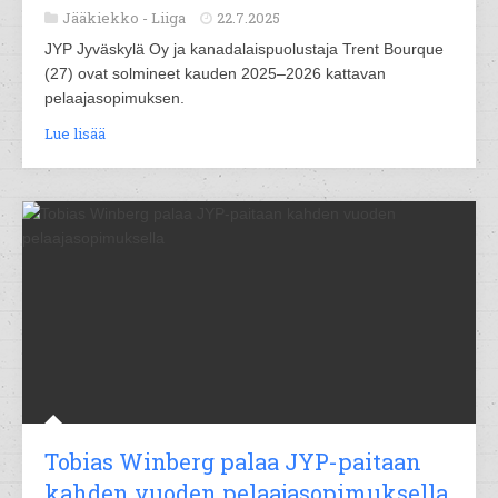
Jääkiekko -
Liiga
22.7.2025
JYP Jyväskylä Oy ja kanadalaispuolustaja Trent Bourque
(27) ovat solmineet kauden 2025–2026 kattavan
pelaajasopimuksen.
Lue lisää
Tobias Winberg palaa JYP-paitaan
kahden vuoden pelaajasopimuksella