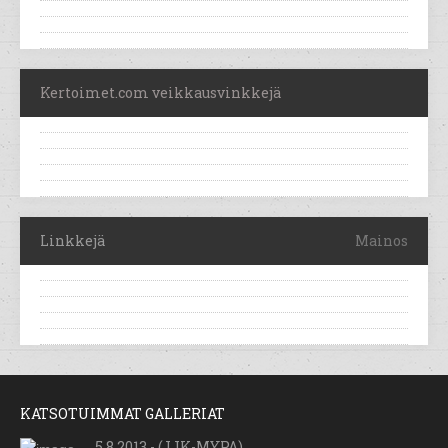
Kertoimet.com veikkausvinkkejä
Linkkejä
Mainos
KATSOTUIMMAT GALLERIAT
5.8.2013 - (JJK-MYPA)