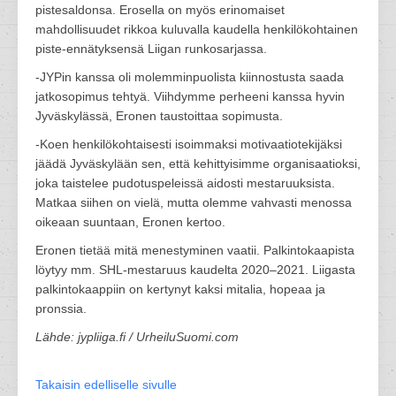
pistesaldonsa. Erosella on myös erinomaiset
mahdollisuudet rikkoa kuluvalla kaudella henkilökohtainen
piste-ennätyksensä Liigan runkosarjassa.
-JYPin kanssa oli molemminpuolista kiinnostusta saada
jatkosopimus tehtyä. Viihdymme perheeni kanssa hyvin
Jyväskylässä, Eronen taustoittaa sopimusta.
-Koen henkilökohtaisesti isoimmaksi motivaatiotekijäksi
jäädä Jyväskylään sen, että kehittyisimme organisaatioksi,
joka taistelee pudotuspeleissä aidosti mestaruuksista.
Matkaa siihen on vielä, mutta olemme vahvasti menossa
oikeaan suuntaan, Eronen kertoo.
Eronen tietää mitä menestyminen vaatii. Palkintokaapista
löytyy mm. SHL-mestaruus kaudelta 2020–2021. Liigasta
palkintokaappiin on kertynyt kaksi mitalia, hopeaa ja
pronssia.
Lähde: jypliiga.fi / UrheiluSuomi.com
Takaisin edelliselle sivulle