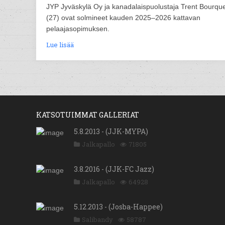
JYP Jyväskylä Oy ja kanadalaispuolustaja Trent Bourqu
(27) ovat solmineet kauden 2025–2026 kattavan
pelaajasopimuksen.
Lue lisää
KATSOTUIMMAT GALLERIAT
5.8.2013 - (JJK-MYPA)
Jalkapallo
71805
3.8.2016 - (JJK-FC Jazz)
Jalkapallo
64928
5.12.2013 - (Josba-Happee)
Salibandy
58787