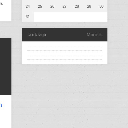
n.
24
25
26
27
28
29
30
31
Linkkejä
Mainos
n