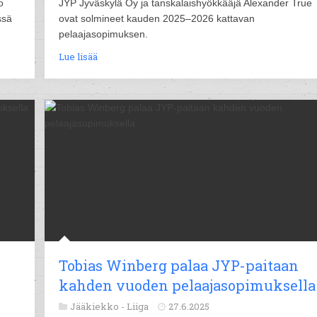
o
JYP Jyväskylä Oy ja tanskalaishyökkääjä Alexander True
ssä
ovat solmineet kauden 2025–2026 kattavan
pelaajasopimuksen.
Lue lisää
Tobias Winberg palaa JYP-paitaan
kahden vuoden pelaajasopimuksella
Jääkiekko -
Liiga
27.6.2025