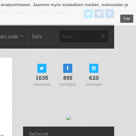
 analysoimiseen. Jaamme myös sosiaalisen median, mainosalan ja
äjoki
Tampere
Turku
Vaasa
Vantaa
Sulje
omi.com
Info
1635
895
620
seuraajaa
tykkääjää
seuraajaa
Galleriat
ut