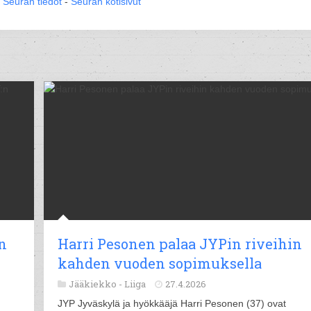
Seuran tiedot
-
Seuran kotisivut
n
Harri Pesonen palaa JYPin riveihin
kahden vuoden sopimuksella
Jääkiekko -
Liiga
27.4.2026
JYP Jyväskylä ja hyökkääjä Harri Pesonen (37) ovat