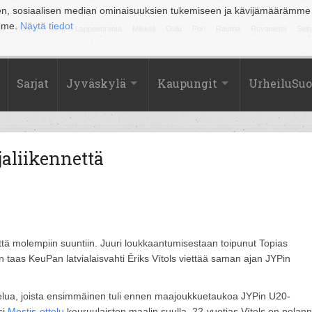
en, sosiaalisen median ominaisuuksien tukemiseen ja kävijämäärämme
amme.
Näytä tiedot
la
Kuopio
Lahti
Lappeenranta
Mikkeli
Oulu
Pori
Rauma
Rovaniemi
Sein
Sarjat
Jyväskylä
Kaupungit
UrheiluSu
jaliikennettä
ttä molempiin suuntiin. Juuri loukkaantumisestaan toipunut Topias
 taas KeuPan latvialaisvahti Ēriks Vītols viettää saman ajan JYPin
ttelua, joista ensimmäinen tuli ennen maajoukkuetaukoa JYPin U20-
si
Mestis-ottelu
keuruulaisten maalin suulla. 22-vuotias Vītols on pelann