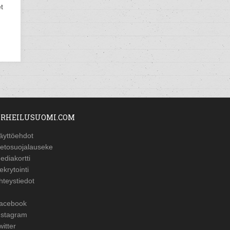
t
RHEILUSUOMI.COM
äyttöehdot
ietosuojalauseke
ediakortti
ekrytointi
hteystiedot
acebook
nstagram
witter