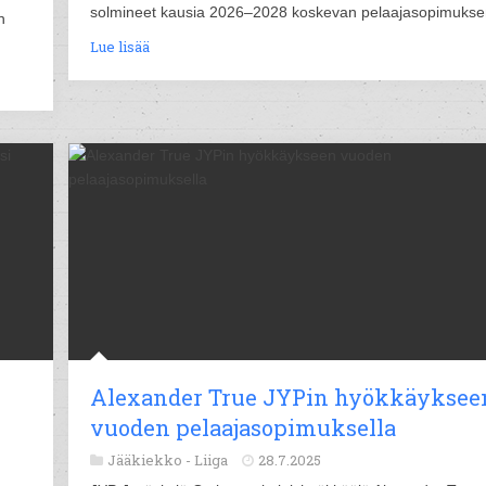
solmineet kausia 2026–2028 koskevan pelaajasopimukse
n
Lue lisää
Alexander True JYPin hyökkäyksee
vuoden pelaajasopimuksella
Jääkiekko -
Liiga
28.7.2025