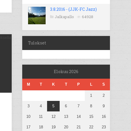
3.8.2016 - (JJK-FC Jazz)
Jalkapallo
64928
Tulokset
Elokuu 2026
M
T
K
T
P
L
S
1
2
3
4
5
6
7
8
9
10
11
12
13
14
15
16
17
18
19
20
21
22
23