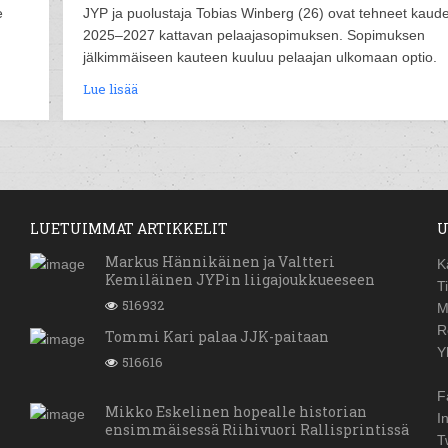
e
JYP ja puolustaja Tobias Winberg (26) ovat tehneet kaude
2025–2027 kattavan pelaajasopimuksen. Sopimuksen
jälkimmäiseen kauteen kuuluu pelaajan ulkomaan optio.
Lue lisää
LUETUIMMAT ARTIKKELIT
U
Markus Hännikäinen ja Valtteri
K
Kemiläinen JYPin liigajoukkueeseen
T
516932
M
R
Tommi Kari palaa JJK-paitaan
Y
516616
F
Mikko Eskelinen hopealle historian
I
ensimmäisessä Riihivuori Rallisprintissä
T