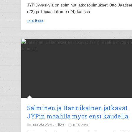
JYP Jyväskylä on solminut jatkosopimukset Otto Jaatise
(22) ja Topias Liljamo (24) kanssa.
Lue lisää
Salminen ja Hannikainen jatkavat
JYPin maalilla myös ensi kaudella
Jääkiekko -
Liiga
10.4.2026