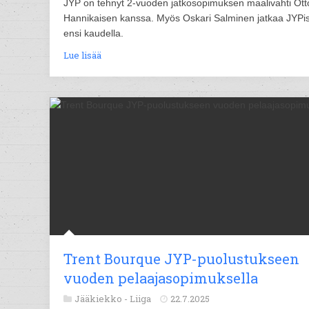
JYP on tehnyt 2-vuoden jatkosopimuksen maalivahti Ott
Hannikaisen kanssa. Myös Oskari Salminen jatkaa JYPi
ensi kaudella.
Lue lisää
Trent Bourque JYP-puolustukseen
vuoden pelaajasopimuksella
Jääkiekko -
Liiga
22.7.2025