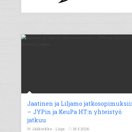
Jaatinen ja Liljamo jatkosopimuksii
– JYPin ja KeuPa HT:n yhteistyö
jatkuu
Jääkiekko -
Liiga
18.5.2026