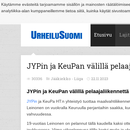
Käytämme evästeitä tarjoamamme sisällön ja mainosten räätälöimise
analytiikka-alan kumppaneillemme tietoa siitä, kuinka käytät sivusto
Suomi
Espoo
Helsinki
Hämeenlinna
Joensuu
Jyväskylä
Kouvo
Etusivu
Lajit
JYPin ja KeuPan välillä pelaa
30336
Jääkiekko -
Liiga
22.11.2023
JYPin ja KeuPan välillä pelaajaliikennettä
JYPin
ja KeuPa HT:n yhteistyö tuottaa maalivahtiliikenne
Leinonen on vuokralla Keuruulla perjantaihin saakka, kun
vahvuudessa.
19-vuotias Leinonen on pelannut tällä kaudella kaksi o
joukkueessa. Viime viikonloppuna tilille kertyi myös jo yk