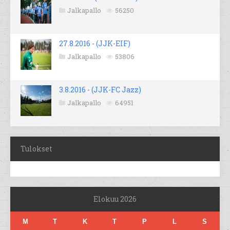
Jalkapallo
56250
27.8.2016 - (JJK-EIF)
Jalkapallo
53806
3.8.2016 - (JJK-FC Jazz)
Jalkapallo
64951
Tulokset
Elokuu 2026
M
T
K
T
P
L
S