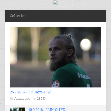
Galleriat
25.9.2016 - (FC Jazz-JJK)
Jalkapallo
28253
10.9.2016 - (JJK-GrIFK)