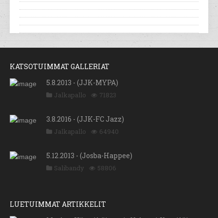
KATSOTUIMMAT GALLERIAT
5.8.2013 - (JJK-MYPA)
Jalkapallo
71823
3.8.2016 - (JJK-FC Jazz)
Jalkapallo
64940
5.12.2013 - (Josba-Happee)
Salibandy
58806
LUETUIMMAT ARTIKKELIT