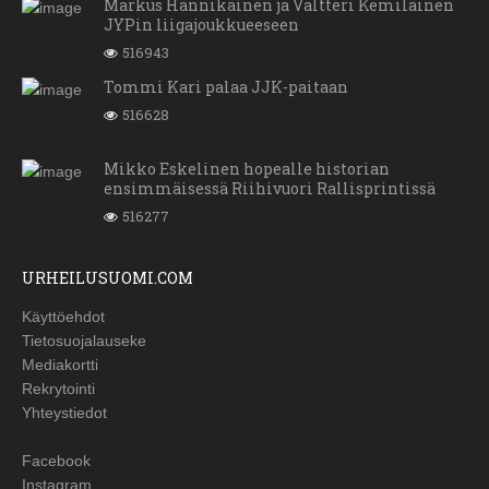
Markus Hännikäinen ja Valtteri Kemiläinen
JYPin liigajoukkueeseen
516943
Tommi Kari palaa JJK-paitaan
516628
Mikko Eskelinen hopealle historian
ensimmäisessä Riihivuori Rallisprintissä
516277
URHEILUSUOMI.COM
Käyttöehdot
Tietosuojalauseke
Mediakortti
Rekrytointi
Yhteystiedot
Facebook
Instagram