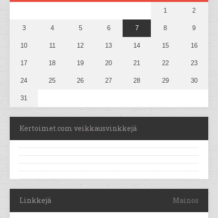
1
2
3
4
5
6
7
8
9
10
11
12
13
14
15
16
17
18
19
20
21
22
23
24
25
26
27
28
29
30
31
Kertoimet.com veikkausvinkkejä
Linkkejä
Mainos