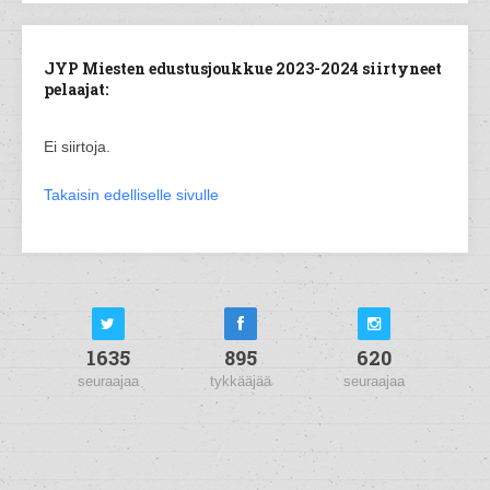
JYP Miesten edustusjoukkue 2023-2024 siirtyneet
pelaajat:
Ei siirtoja.
Takaisin edelliselle sivulle
1635
895
620
seuraajaa
tykkääjää
seuraajaa